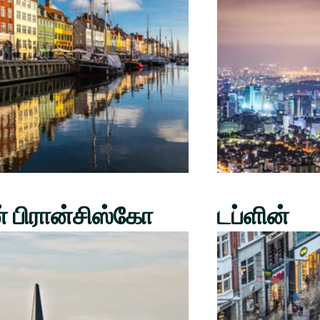
் பிரான்சிஸ்கோ
டப்ளின்