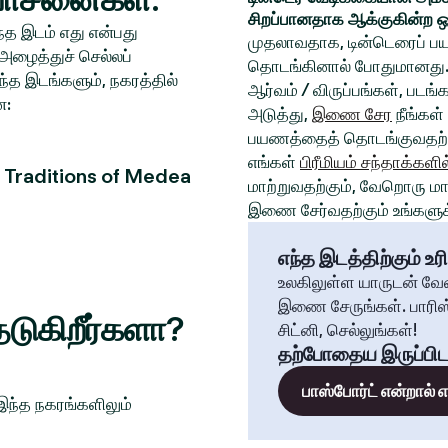
சிறப்பானதாக ஆக்குகின்ற ஒ
த இடம் எது என்பது
முதலாவதாக, டின்டெரைப் பய
அழைத்துச் செல்லப்
தொடங்கினால் போதுமானது. 
்த இடங்களும், நகரத்தில்
ஆர்வம் / விருப்பங்கள், படங
ன:
அடுத்து,
இணை சேர
நீங்கள்
பயணத்தைத் தொடங்குவதற்க
எங்கள்
பிரீமியம் சந்தாக்களில
d Traditions of Medea
மாற்றுவதற்கும், வேறொரு மாந
இணை சேர்வதற்கும் உங்களுக்
எந்த இடத்திற்கும் உரி
உலகிலுள்ள யாருடன் வே
இணை சேருங்கள். பாரிஸ்
டுகிறீர்களா?
சிட்னி, செல்லுங்கள்!
தற்போதைய இருப்பிட
பாஸ்போர்ட் என்றால்
 இந்த நகரங்களிலும்