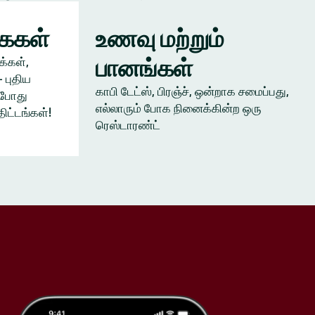
கைகள்
உணவு மற்றும்
பானங்கள்
க்கள்,
 புதிய
காபி டேட்ஸ், பிரஞ்ச், ஒன்றாக சமைப்பது,
ம்போது
எல்லாரும் போக நினைக்கின்ற ஒரு
திட்டங்கள்!
ரெஸ்டாரண்ட்