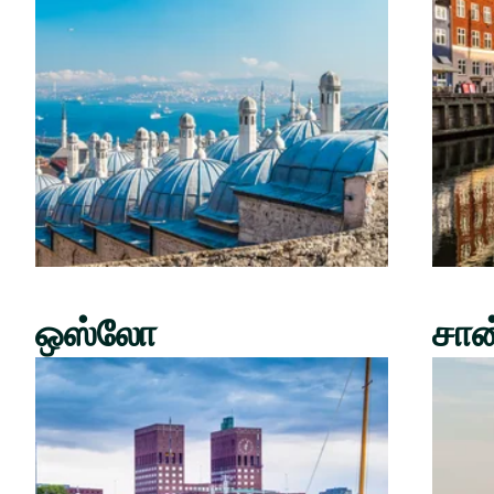
ஒஸ்லோ
சான