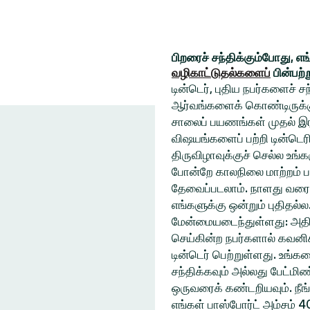
பிறரைச் சந்திக்கும்போது, எ
வழிகாட்டுதல்களைப்
பின்பற்
டின்டெர், புதிய நபர்களைச் 
ஆர்வங்களைக் கொண்டிருக்கும
சாலைப் பயணங்கள் முதல் இரவ
விஷயங்களைப் பற்றி டின்டெரி
திருவிழாவுக்குச் செல்ல உ
போன்றே காலநிலை மாற்றம் ப
தேவைப்படலாம். நாளது வரை
எங்களுக்கு ஒன்றும் புதிதல்
மேன்மையடைந்துள்ளது: அதிக
செய்கின்ற நபர்களால் கவனிக
டின்டெர் பெற்றுள்ளது. உங்
சந்திக்கவும் அல்லது பேட்ம
ஒருவரைக் கண்டறியவும். நீங
எங்கள் பாஸ்போர்ட் அம்சம் 4