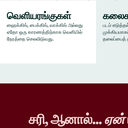
வெளியரங்குகள்
கலைக
ஹைக்கிங், பைக்கிங், வாக்கிங் அல்லது
படம் எடுத்தல
ஏதோ ஒரு காரணத்திற்காக வெளியில்
முக்கியமாகப
நேரத்தை செலவிடுவது.
தலைப்பைத் 
சரி, ஆனால்...
ஏன்