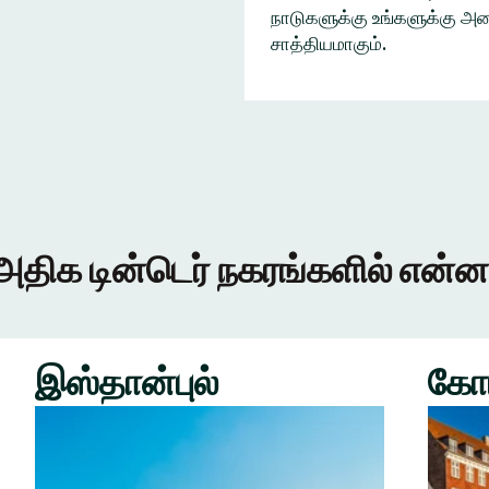
நாடுகளுக்கு உங்களுக்கு அழை
சாத்தியமாகும்.
அதிக டின்டெர் நகரங்களில் என்ன
இஸ்தான்புல்
கோ