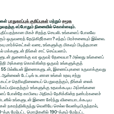
ங்கள்
பாதுகாப்புக் குறிப்புகள்
மற்றும்
சமூக
றுவதற்கு எப்போதும் நினைவில் கொள்ளவும்.
சந்திப்பதற்கான மிகச் சிறந்த செயலி. உங்களைப் போலவே
் ஒருவரைத் தேடுகிறீர்களா? எந்தப் பிரச்சனையும் இல்லை.
ு மார்க்கெட்கள் வரை, உங்களுக்கு மிகவும் பிடித்தமான
ல் மக்களுடன் நீங்கள் சாட் செய்யலாம்.
ங்களுடன் துணைக்கு வர ஒருவர் தேவையா? அல்லது உங்களைப்
ற்றி அக்கறை கொள்கின்ற ஒருவர் உங்களுக்குத்
 55 பில்லியன் இணைகளுடன், இணைப்புகளை உருவாக்குவது
ல. ஆன்லைன் டேட்டிங் உடனான உங்கள் உறவு சற்று
பட்ச தெரிவுநிலையைப் பெறுவதற்கும், நீங்கள் லைக்
்கப்படுவதற்கும் உங்களுக்கு உதவக்கூடிய அம்சங்களை
களைப் போன்றே காபியை அதிகம் நேசிக்கின்ற நண்பர்களைச்
ிண்டனில் உங்களுடன் இணை சேர்ந்து விளையாடக்கூடிய
்கள் நகரத்திலிருந்து வெளியே செல்ல வேண்டியிருந்தால்,
0-க்கு மேற்பட்ட மொழிகளில் 190-க்கும் மேற்பட்ட