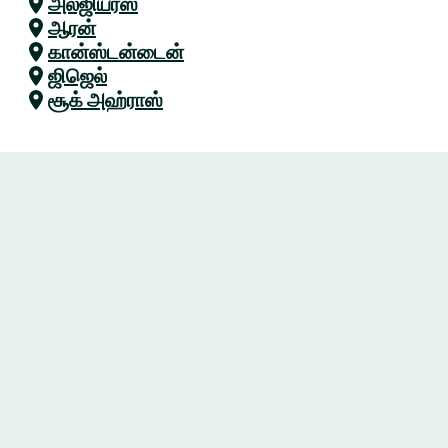
அல்ஜியர்ஸ்
ஆரன்
கான்ஸ்டன்டைன்
ஜிஜெல்
சூக் அஹ்ராஸ்