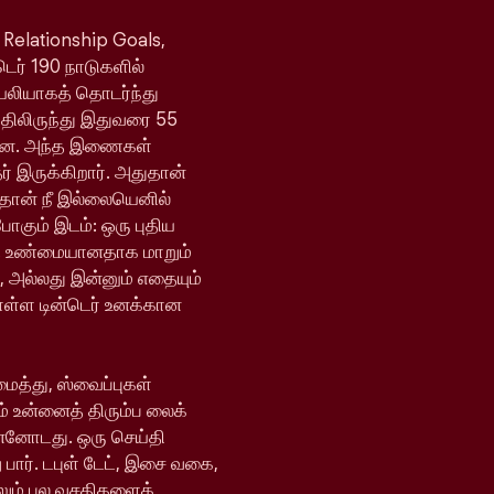
 Relationship Goals,
்டெர் 190 நாடுகளில்
ெயலியாகத் தொடர்ந்து
யதிலிருந்து இதுவரை 55
ள்ளன. அந்த இணைகள்
 இருக்கிறார். அதுதான்
 தான் நீ இல்லையெனில்
போகும் இடம்: ஒரு புதிய
ி உண்மையானதாக மாறும்
, அல்லது இன்னும் எதையும்
ொள்ள டின்டெர் உனக்கான
ைத்து, ஸ்வைப்புகள்
் உன்னைத் திரும்ப லைக்
ன்னோடது. ஒரு செய்தி
 பார். டபுள் டேட், இசை வகை,
ேலும் பல வசதிகளைக்