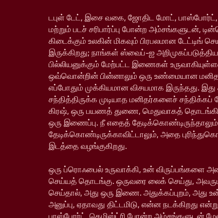
டபுள் டேட், இசை வகை, ஜோதிட மோட், பாஸ்போர்ட்,
மற்றும் படச் சரிபார்ப்பு போன்ற அம்சங்களுடன், டின
கிடைக்கும் உலகின் மிகவும் பிரபலமான டேட்டிங் ச
இருக்கிறது; நாங்கள் ஸ்வைப்-ஐ அறிமுகப்படுத்தி
பில்லியனுக்கும் மேற்பட்ட இணைகள் உருவாகியு
ஒவ்வொன்றின் பின்னாலும் ஒரு உண்மையான மனிதர்
எப்போதும் முக்கியமான விசயமாக இருந்தது. இது
சந்தித்திருக்க முடியாத மனிதர்களைச் சந்திக்கப் 
கிரஷ், ஒரு பயணத் துணை, மெதுவாகத் தொடங்க
ஒரு இணைப்பு. நீ எதைத் தேடிக்கொண்டிருந்தாலும்
தேடிக்கொண்டிருக்காவிட்டாலும், அதை புரிந்துக
இடத்தை வழங்குகிறது.
ஒரு ப்ரொஃபைல் உருவாக்கி, உன் விருப்பங்களை அம
செய்யத் தொடங்கு. ஒருவரை லைக் செய்து, அவரும
செய்தால், அது ஒரு இணை. அதுக்கப்புறம், அது உ
அனுப்பு, ஏதாவது திட்டமிடு, என்ன நடக்கிறது என்று
பாஸ்போர்ட், கெமிஸ்ட்ரி போன்ற அம்சங்களுடன் ம