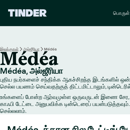
டி
பொருள்
ன்
டெ
ர்
ஹோ
ம்
இலக்குகள்
அல்ஜீரியா
Médéa
Médéa
Médéa, அல்ஜீரியா
புதிய நபர்களைச் சந்திக்க ஆகச்சிறந்த இடங்களில் ஒன்றி
செல்ல பயணம் செய்வதற்குத் திட்டமிட்டாலும், டின்டெர
உங்களைப் போன்ற ஆர்வமுள்ள ஒருவருடன் இணை சேர, ஒரு 
காஃபி டேட்டை அனுபவிக்க டின்டெரைப் பயன்படுத்தவும். 
செல்லலாம்.
Médéa-க்கான சில டேட்டிங்