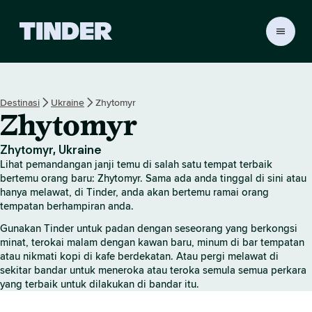
H
a
l
a
m
Destinasi
Ukraine
Zhytomyr
a
Zhytomyr
n
U
t
Zhytomyr, Ukraine
a
Lihat pemandangan janji temu di salah satu tempat terbaik
m
bertemu orang baru: Zhytomyr. Sama ada anda tinggal di sini atau
a
hanya melawat, di Tinder, anda akan bertemu ramai orang
tempatan berhampiran anda.
T
i
Gunakan Tinder untuk padan dengan seseorang yang berkongsi
n
minat, terokai malam dengan kawan baru, minum di bar tempatan
d
atau nikmati kopi di kafe berdekatan. Atau pergi melawat di
e
sekitar bandar untuk meneroka atau teroka semula semua perkara
r
yang terbaik untuk dilakukan di bandar itu.