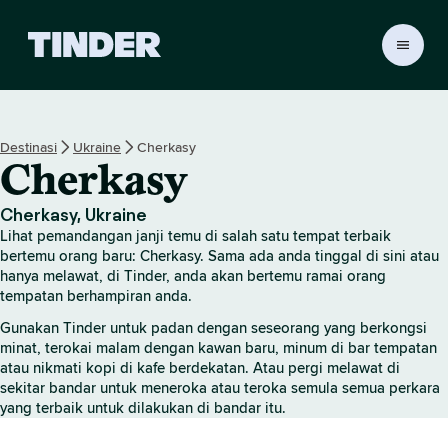
H
a
l
a
m
Destinasi
Ukraine
Cherkasy
a
Cherkasy
n
U
t
Cherkasy, Ukraine
a
Lihat pemandangan janji temu di salah satu tempat terbaik
m
bertemu orang baru: Cherkasy. Sama ada anda tinggal di sini atau
a
hanya melawat, di Tinder, anda akan bertemu ramai orang
tempatan berhampiran anda.
T
i
Gunakan Tinder untuk padan dengan seseorang yang berkongsi
n
minat, terokai malam dengan kawan baru, minum di bar tempatan
d
atau nikmati kopi di kafe berdekatan. Atau pergi melawat di
e
sekitar bandar untuk meneroka atau teroka semula semua perkara
r
yang terbaik untuk dilakukan di bandar itu.