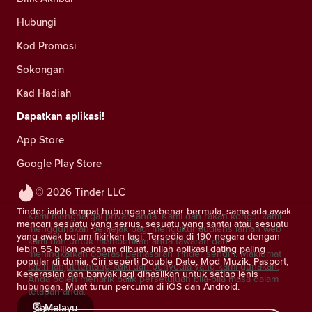
Hubungi
Kod Promosi
Sokongan
Kad Hadiah
Dapatkan aplikasi!
App Store
Google Play Store
© 2026 Tinder LLC
Tinder ialah tempat hubungan sebenar bermula, sama ada awak
Kami menghargai privasi anda. Kami dan rakan kongsi kami
mencari sesuatu yang serius, sesuatu yang santai atau sesuatu
menggunakan penjejak bagi mengukur audiens laman web
yang awak belum fikirkan lagi. Tersedia di 190 negara dengan
kami dan untuk memberikan anda tawaran dan
lebih 55 bilion padanan dibuat, inilah aplikasi dating paling
meningkatkan operasi pemasaran Tinder sendiri.
Maklumat
popular di dunia. Ciri seperti Double Date, Mod Muzik, Pasport,
lebih lanjut tentang kuki dan penyedia yang kami gunakan.
Keserasian dan banyak lagi dihasilkan untuk setiap jenis
Anda boleh menarik balik persetujuan bila-bila masa dalam
hubungan. Muat turun percuma di iOS dan Android.
tetapan anda.
Melayu