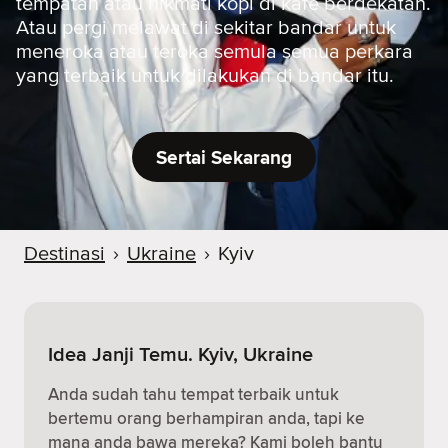
tempatan atau nikmati kopi di kafe berdekatan.
Atau pergi melawat di sekitar bandar untuk
meneroka atau teroka semula semua perkara
yang terbaik untuk dilakukan di bandar itu.
Sertai Sekarang
Destinasi
›
Ukraine
›
Kyiv
Idea Janji Temu. Kyiv, Ukraine
Anda sudah tahu tempat terbaik untuk
bertemu orang berhampiran anda, tapi ke
mana anda bawa mereka? Kami boleh bantu