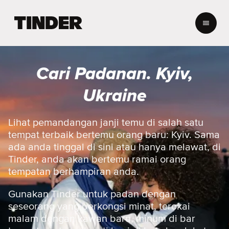
H
a
l
a
m
Cari Padanan. Kyiv,
a
n
Ukraine
U
t
a
Lihat pemandangan janji temu di salah satu
m
tempat terbaik bertemu orang baru: Kyiv. Sama
a
ada anda tinggal di sini atau hanya melawat, di
T
Tinder, anda akan bertemu ramai orang
i
tempatan berhampiran anda.
n
d
e
Gunakan Tinder untuk padan dengan
r
seseorang yang berkongsi minat, terokai
malam dengan kawan baru, minum di bar