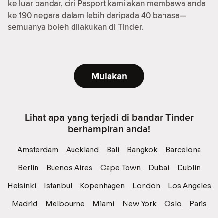
ke luar bandar, ciri Pasport kami akan membawa anda
ke 190 negara dalam lebih daripada 40 bahasa—
semuanya boleh dilakukan di Tinder.
Mulakan
Lihat apa yang terjadi di bandar Tinder
berhampiran anda!
Amsterdam
Auckland
Bali
Bangkok
Barcelona
Berlin
Buenos Aires
Cape Town
Dubai
Dublin
Helsinki
Istanbul
Kopenhagen
London
Los Angeles
Madrid
Melbourne
Miami
New York
Oslo
Paris