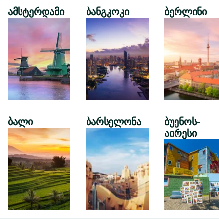
ამსტერდამი
ბანგკოკი
ბერლინი
ბალი
ბარსელონა
ბუენოს-
აირესი