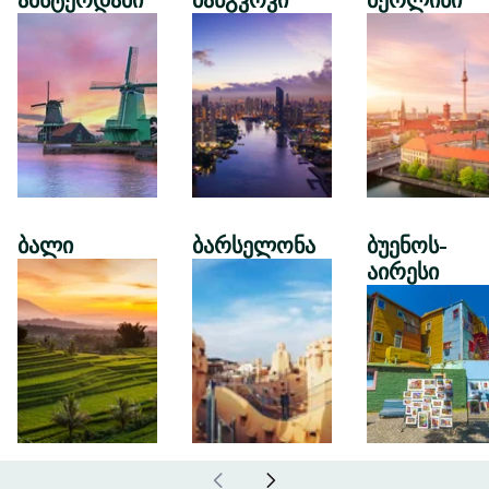
ამსტერდამი
ბანგკოკი
ბერლინი
ბალი
ბარსელონა
ბუენოს-
აირესი