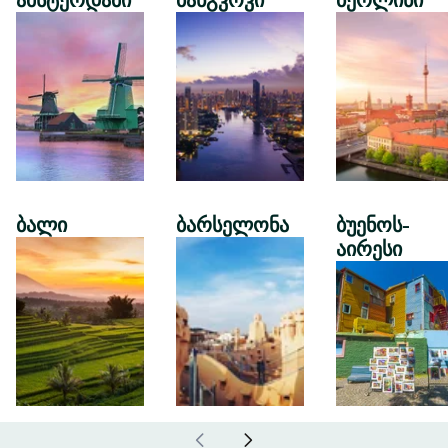
ამსტერდამი
ბანგკოკი
ბერლინი
ბალი
ბარსელონა
ბუენოს-
აირესი