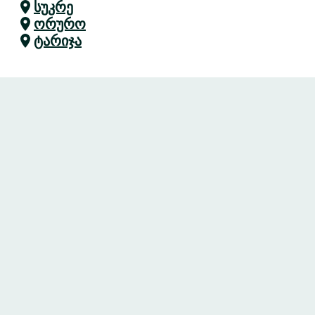
სუკრე
ორურო
ტარიჯა