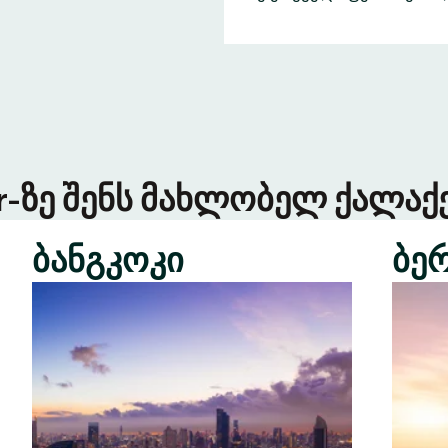
er-ზე შენს მახლობელ ქალაქე
ბანგკოკი
ბე