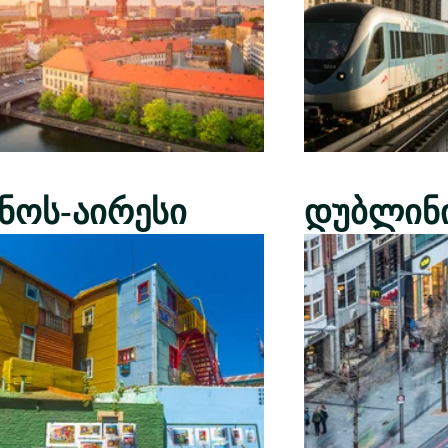
ენოს-აირესი
დუბლინ