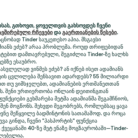
სას, გთხოვთ, ყოველთვის გახსოვდეს ჩვენი
ავშირებული რჩევები
და
გაერთიანების წესები
.
ცნობად Tinder საუკეთესო აპია. მსგავსი
მიანს ეძებ? არაა პრობლემა. როუდ თრიფებიდან
ტებით დამთავრებული, შეგიძლია Tinder-ზე ხალხს
ებზე ესაუბრო.
სვლელად ვინმეს ეძებ? ან იქნებ ისეთ ადამიანს
ტის ცვლილება შენსავით ადარდებს? 55 მილიარდი
თ თუ ვიმსჯელებთ, ადამიანების ერთმანეთთან
რს. შენი ურთიერთობა ონლაინ დეითინგთან
 ფუნქციები გეხმარება მეტმა ადამიანმა შეგამჩნიოს,
 შენ მოგწონს. შეხვდი მეგობრებს, რომლებსაც ყავა
ოვნე მეწყვილე ბადმინტონის სათამაშოდ. და როცა
ვა გინდა, ჩვენი "პასპორტის" ფუნქცია
 ქვეყანაში 40-ზე მეტ ენაზე მოგზაურობაში—Tinder-
ძლებელია.