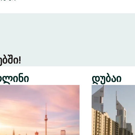
ბში!
რლინი
დუბაი