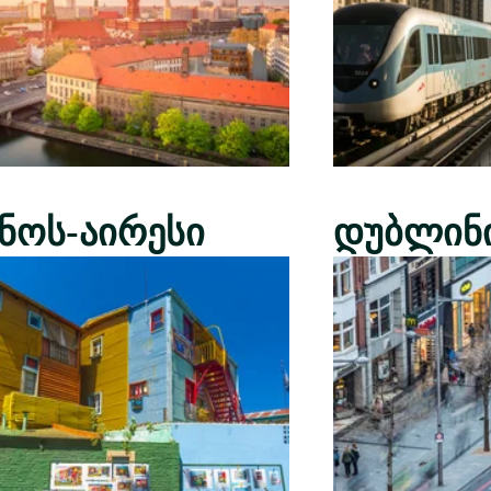
ენოს-აირესი
დუბლინ