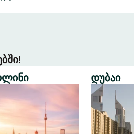
ბში!
რლინი
დუბაი