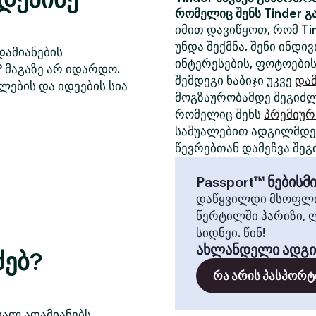
რომელიც შენს Tinder გ
იმით დავიწყოთ, რომ Ti
უნდა შექმნა. შენი ინდ
დამიანების
ინტერესების, ფოტოების
? მაგაზე არ იდარდო.
შემდეგი ნაბიჯი უკვე
დამ
ლების და იდეების სია
მოგზაურობამდე შეგიძლ
რომელიც შენს
პრემიურ
საშუალებით ადგილმდებ
წევრებთან დამეჩვა შეგ
Passport™ ნების
დაწყვილდი მსოფლი
წერტილში პარიზი, 
სიდნეი. წინ!
ახლანდელი ადგ
ძებ?
რა არის პასპორტ
ფალ ადამიანებს,