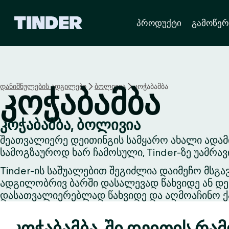
T
პროდუქტი
გამოწერ
i
n
d
e
r
H
დანიშნულების ადგილები
ბოლივია
კოჭაბამბა
კოჭაბამბა
o
m
e
კოჭაბამბა, ბოლივია
შეათვალიერე დეითინგის სამყარო ახალი ადამი
სამოგზაუროდ ხარ ჩამოსული, Tinder-ზე უამრა
Tinder-ის საშუალებით შეგიძლია დაიმეჩო მსგა
ადგილობრივ ბარში დასალევად წახვიდე ან დეი
დასათვალიერებლად წახვიდე და აღმოაჩინო ქა
კოჭაბამბა-ში დეითის რა