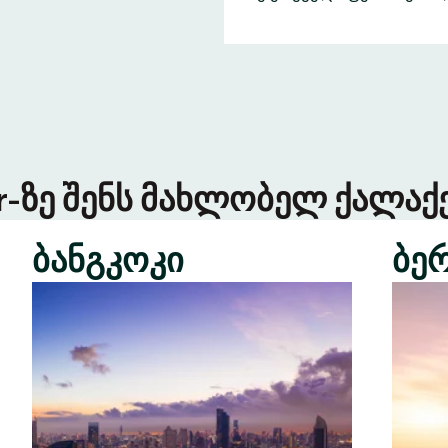
er-ზე შენს მახლობელ ქალაქე
ბანგკოკი
ბე