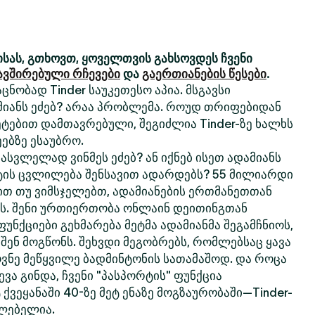
სას, გთხოვთ, ყოველთვის გახსოვდეს ჩვენი
ავშირებული რჩევები
და
გაერთიანების წესები
.
ცნობად Tinder საუკეთესო აპია. მსგავსი
მიანს ეძებ? არაა პრობლემა. როუდ თრიფებიდან
ტებით დამთავრებული, შეგიძლია Tinder-ზე ხალხს
ებზე ესაუბრო.
სვლელად ვინმეს ეძებ? ან იქნებ ისეთ ადამიანს
ტის ცვლილება შენსავით ადარდებს? 55 მილიარდი
თ თუ ვიმსჯელებთ, ადამიანების ერთმანეთთან
რს. შენი ურთიერთობა ონლაინ დეითინგთან
 ფუნქციები გეხმარება მეტმა ადამიანმა შეგამჩნიოს,
 შენ მოგწონს. შეხვდი მეგობრებს, რომლებსაც ყავა
ოვნე მეწყვილე ბადმინტონის სათამაშოდ. და როცა
ვა გინდა, ჩვენი "პასპორტის" ფუნქცია
 ქვეყანაში 40-ზე მეტ ენაზე მოგზაურობაში—Tinder-
ძლებელია.