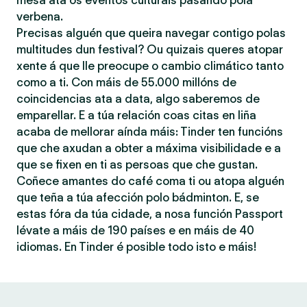
mesa ata os eventos culturais pasando pola
verbena.
Precisas alguén que queira navegar contigo polas
multitudes dun festival? Ou quizais queres atopar
xente á que lle preocupe o cambio climático tanto
como a ti. Con máis de 55.000 millóns de
coincidencias ata a data, algo saberemos de
emparellar. E a túa relación coas citas en liña
acaba de mellorar aínda máis: Tinder ten funcións
que che axudan a obter a máxima visibilidade e a
que se fixen en ti as persoas que che gustan.
Coñece amantes do café coma ti ou atopa alguén
que teña a túa afección polo bádminton. E, se
estas fóra da túa cidade, a nosa función Passport
lévate a máis de 190 países e en máis de 40
idiomas. En Tinder é posible todo isto e máis!