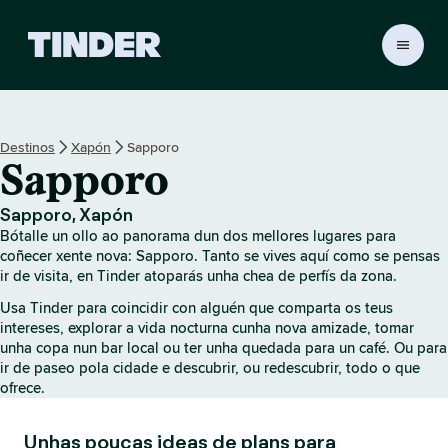
T
i
n
d
e
Destinos
Xapón
Sapporo
r
Sapporo
H
o
m
Sapporo, Xapón
e
Bótalle un ollo ao panorama dun dos mellores lugares para
coñecer xente nova: Sapporo. Tanto se vives aquí como se pensas
ir de visita, en Tinder atoparás unha chea de perfís da zona.
Usa Tinder para coincidir con alguén que comparta os teus
intereses, explorar a vida nocturna cunha nova amizade, tomar
unha copa nun bar local ou ter unha quedada para un café. Ou para
ir de paseo pola cidade e descubrir, ou redescubrir, todo o que
ofrece.
Unhas poucas ideas de plans para