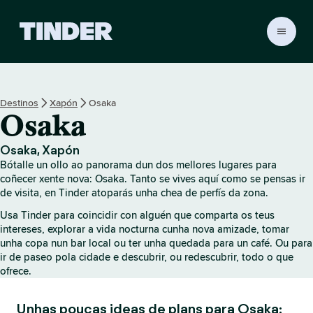
T
i
n
d
e
Destinos
Xapón
Osaka
r
Osaka
H
o
m
Osaka, Xapón
e
Bótalle un ollo ao panorama dun dos mellores lugares para
coñecer xente nova: Osaka. Tanto se vives aquí como se pensas ir
de visita, en Tinder atoparás unha chea de perfís da zona.
Usa Tinder para coincidir con alguén que comparta os teus
intereses, explorar a vida nocturna cunha nova amizade, tomar
unha copa nun bar local ou ter unha quedada para un café. Ou para
ir de paseo pola cidade e descubrir, ou redescubrir, todo o que
ofrece.
Unhas poucas ideas de plans para Osaka: