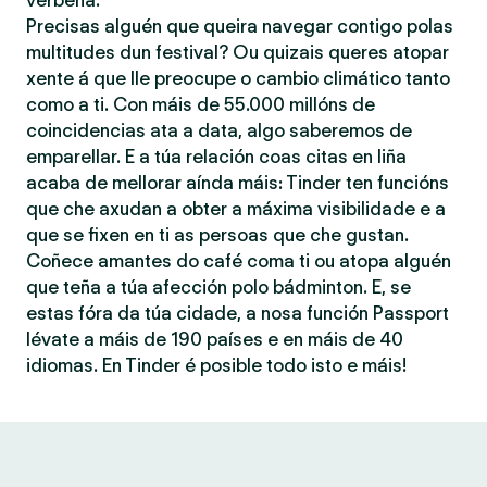
verbena.
Precisas alguén que queira navegar contigo polas
multitudes dun festival? Ou quizais queres atopar
xente á que lle preocupe o cambio climático tanto
como a ti. Con máis de 55.000 millóns de
coincidencias ata a data, algo saberemos de
emparellar. E a túa relación coas citas en liña
acaba de mellorar aínda máis: Tinder ten funcións
que che axudan a obter a máxima visibilidade e a
que se fixen en ti as persoas que che gustan.
Coñece amantes do café coma ti ou atopa alguén
que teña a túa afección polo bádminton. E, se
estas fóra da túa cidade, a nosa función Passport
lévate a máis de 190 países e en máis de 40
idiomas. En Tinder é posible todo isto e máis!