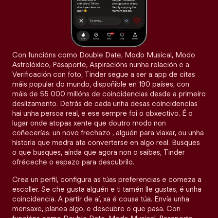
Con funcións como Double Date, Modo Musical, Modo
Astrolóxico, Pasaporte, Aspiracións nunha relación e a
Verificación con foto, Tinder segue a ser a app de citas
máis popular do mundo, dispoñible en 190 países, con
máis de 55 000 millóns de coincidencias desde a primeiro
deslizamento. Detrás de cada unha desas coincidencias
hai unha persoa real, e ese sempre foi o obxectivo. É o
lugar onde atopas xente que doutro modo non
coñecerías: un novo frechazo , alguén para viaxar, ou unha
historia que medra ata converterse en algo real. Busques
o que busques, aínda que agora non o saibas, Tinder
ofréceche o espazo para descubrilo.
Crea un perfil, configura as túas preferencias e comeza a
escoller. Se che gusta alguén e ti tamén lle gustas, é unha
coincidencia. A partir de aí, xa é cousa túa. Envía unha
mensaxe, planea algo, e descubre o que pasa. Con