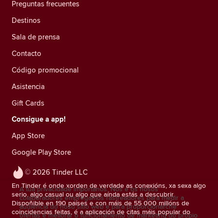
Preguntas frecuentes
Destinos
Sala de prensa
Contacto
Código promocional
Asistencia
Gift Cards
Consigue a app!
App Store
Google Play Store
© 2026 Tinder LLC
En Tinder é onde xorden de verdade as conexións, xa sexa algo
A túa privacidade impórtanos. Nós e os nosos
serio, algo casual ou algo que aínda estás a descubrir.
colaboradores empregamos rastreadores para medir a
Dispoñible en 190 países e con máis de 55 000 millóns de
audiencia do noso sitio web e para proporcionarche
coincidencias feitas, é a aplicación de citas máis popular do
ofertas e mellorar o funcionamento de marketing do propio