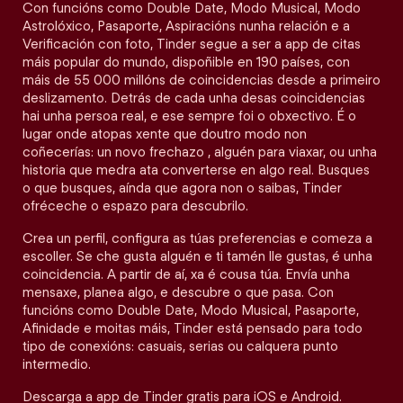
Con funcións como Double Date, Modo Musical, Modo
Astrolóxico, Pasaporte, Aspiracións nunha relación e a
Verificación con foto, Tinder segue a ser a app de citas
máis popular do mundo, dispoñible en 190 países, con
máis de 55 000 millóns de coincidencias desde a primeiro
deslizamento. Detrás de cada unha desas coincidencias
hai unha persoa real, e ese sempre foi o obxectivo. É o
lugar onde atopas xente que doutro modo non
coñecerías: un novo frechazo , alguén para viaxar, ou unha
historia que medra ata converterse en algo real. Busques
o que busques, aínda que agora non o saibas, Tinder
ofréceche o espazo para descubrilo.
Crea un perfil, configura as túas preferencias e comeza a
escoller. Se che gusta alguén e ti tamén lle gustas, é unha
coincidencia. A partir de aí, xa é cousa túa. Envía unha
mensaxe, planea algo, e descubre o que pasa. Con
funcións como Double Date, Modo Musical, Pasaporte,
Afinidade e moitas máis, Tinder está pensado para todo
tipo de conexións: casuais, serias ou calquera punto
intermedio.
Descarga a app de Tinder gratis para iOS e Android.