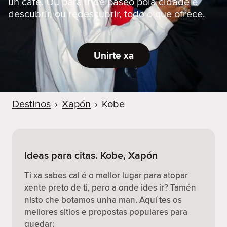
un café. Ou para ir de paseo pola cidade e
descubrir, ou redescubrir, todo o que ofrece.
Unirte xa
Destinos
›
Xapón
›
Kobe
Ideas para citas. Kobe, Xapón
Ti xa sabes cal é o mellor lugar para atopar
xente preto de ti, pero a onde ides ir? Tamén
nisto che botamos unha man. Aquí tes os
mellores sitios e propostas populares para
quedar: