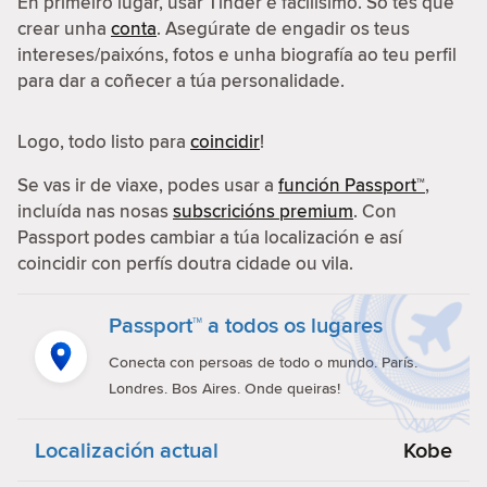
En primeiro lugar, usar Tinder é facilísimo. Só tes que
crear unha
conta
. Asegúrate de engadir os teus
intereses/paixóns, fotos e unha biografía ao teu perfil
para dar a coñecer a túa personalidade.
Logo, todo listo para
coincidir
!
Se vas ir de viaxe, podes usar a
función Passport™
,
incluída nas nosas
subscricións premium
. Con
Passport podes cambiar a túa localización e así
coincidir con perfís doutra cidade ou vila.
Passport™ a todos os lugares
Conecta con persoas de todo o mundo. París.
Londres. Bos Aires. Onde queiras!
Localización actual
Kobe