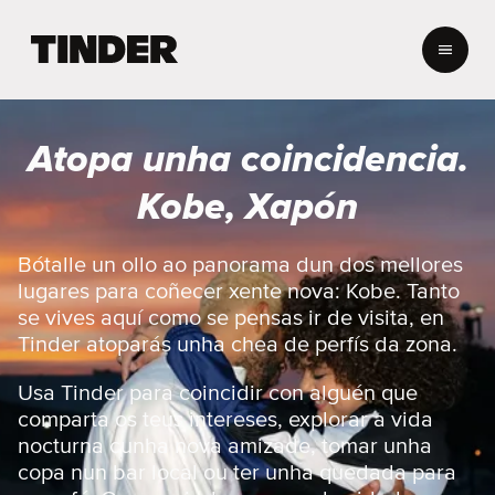
T
i
n
d
e
Atopa unha coincidencia.
r
H
Kobe, Xapón
o
m
e
Bótalle un ollo ao panorama dun dos mellores
lugares para coñecer xente nova: Kobe. Tanto
se vives aquí como se pensas ir de visita, en
Tinder atoparás unha chea de perfís da zona.
Usa Tinder para coincidir con alguén que
comparta os teus intereses, explorar a vida
nocturna cunha nova amizade, tomar unha
copa nun bar local ou ter unha quedada para