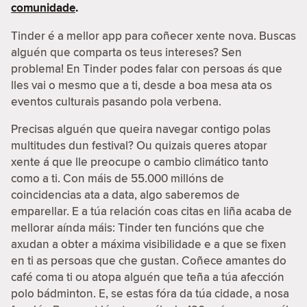
comunidade
.
Tinder é a mellor app para coñecer xente nova. Buscas
alguén que comparta os teus intereses? Sen
problema! En Tinder podes falar con persoas ás que
lles vai o mesmo que a ti, desde a boa mesa ata os
eventos culturais pasando pola verbena.
Precisas alguén que queira navegar contigo polas
multitudes dun festival? Ou quizais queres atopar
xente á que lle preocupe o cambio climático tanto
como a ti. Con máis de 55.000 millóns de
coincidencias ata a data, algo saberemos de
emparellar. E a túa relación coas citas en liña acaba de
mellorar aínda máis: Tinder ten funcións que che
axudan a obter a máxima visibilidade e a que se fixen
en ti as persoas que che gustan. Coñece amantes do
café coma ti ou atopa alguén que teña a túa afección
polo bádminton. E, se estas fóra da túa cidade, a nosa