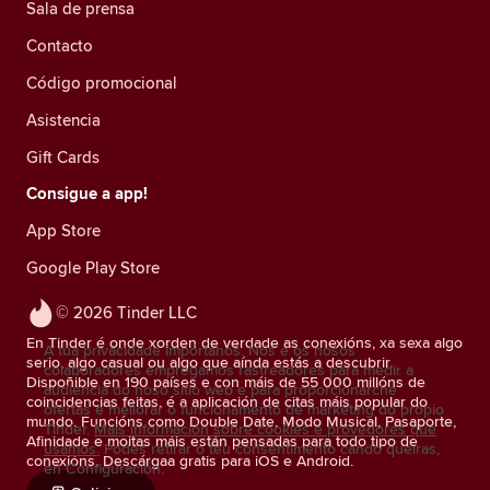
Sala de prensa
Contacto
Código promocional
Asistencia
Gift Cards
Consigue a app!
App Store
Google Play Store
© 2026 Tinder LLC
En Tinder é onde xorden de verdade as conexións, xa sexa algo
A túa privacidade impórtanos. Nós e os nosos
serio, algo casual ou algo que aínda estás a descubrir.
colaboradores empregamos rastreadores para medir a
Dispoñible en 190 países e con máis de 55 000 millóns de
audiencia do noso sitio web e para proporcionarche
coincidencias feitas, é a aplicación de citas máis popular do
ofertas e mellorar o funcionamento de marketing do propio
mundo. Funcións como Double Date, Modo Musical, Pasaporte,
Tinder.
Máis información sobre cookies e provedores que
Afinidade e moitas máis están pensadas para todo tipo de
usamos.
Podes retirar o teu consentimento cando queiras,
conexións. Descárgaa gratis para iOS e Android.
en Configuración.