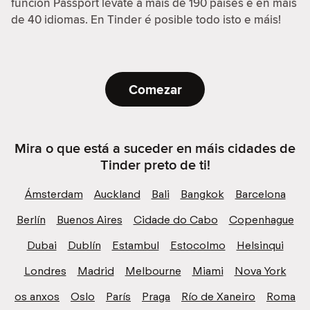
función Passport lévate a máis de 190 países e en máis
de 40 idiomas. En Tinder é posible todo isto e máis!
Comezar
Mira o que está a suceder en máis cidades de
Tinder preto de ti!
Ámsterdam
Auckland
Bali
Bangkok
Barcelona
Berlín
Buenos Aires
Cidade do Cabo
Copenhague
Dubai
Dublín
Estambul
Estocolmo
Helsinqui
Londres
Madrid
Melbourne
Miami
Nova York
os anxos
Oslo
París
Praga
Río de Xaneiro
Roma