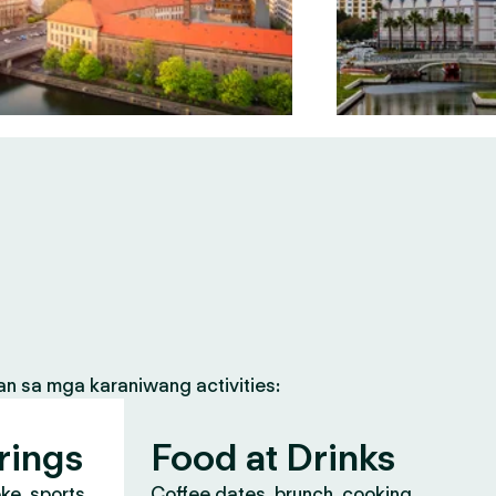
an sa mga karaniwang activities:
rings
Food at Drinks
oke, sports
Coffee dates, brunch, cooking