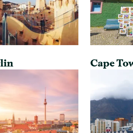
lin
Cape To