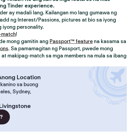
ng Tinder experience.
der ay madali lang. Kailangan mo lang gumawa ng
add ng Interest/Passions, pictures at bio sa iyong
 iyong personality.
-match
!
ede mong gamitin ang
Passport™ feature
na kasama sa
ions
. Sa pamamagitan ng Passport, pwede mong
on at makipag-match sa mga members na mula sa ibang
 Anong Location
 kanino sa buong
eles, Sydney,
Livingstone
?