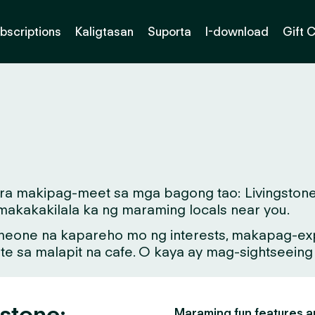
bscriptions
Kaligtasan
Suporta
I-download
Gift 
ara makipag-meet sa mga bagong tao: Livingstone
 makakakilala ka ng maraming locals near you.
meone na kapareho mo ng interests, makapag-exp
ate sa malapit na cafe. O kaya ay mag-sightseein
gstone:
Maraming fun features an