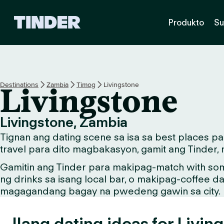
T
Produkto
Su
i
n
d
e
r
H
Destinations
Zambia
Timog
Livingstone
Livingstone
o
m
e
Livingstone, Zambia
Tignan ang dating scene sa isa sa best places p
travel para dito magbakasyon, gamit ang Tinder,
Gamitin ang Tinder para makipag-match with so
ng drinks sa isang local bar, o makipag-coffee d
magagandang bagay na pwedeng gawin sa city.
Ilang dating ideas for Livin