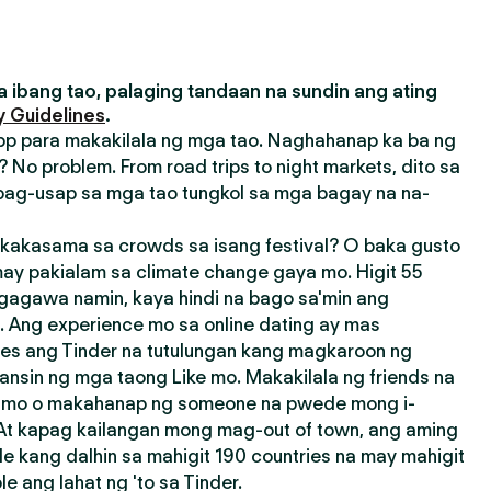
 ibang tao, palaging tandaan na sundin ang ating
 Guidelines
.
pp para makakilala ng mga tao. Naghahanap ka ba ng
 No problem. From road trips to night markets, dito sa
ag-usap sa mga tao tungkol sa mga bagay na na-
akasama sa crowds sa isang festival? O baka gusto
ay pakialam sa climate change gaya mo. Higit 55
agagawa namin, kaya hindi na bago sa'min ang
 Ang experience mo sa online dating ay mas
res ang Tinder na tutulungan kang magkaroon ng
ansin ng mga taong Like mo. Makakilala ng friends na
a mo o makahanap ng someone na pwede mong i-
 At kapag kailangan mong mag-out of town, ang aming
e kang dalhin sa mahigit 190 countries na may mahigit
 ang lahat ng 'to sa Tinder.