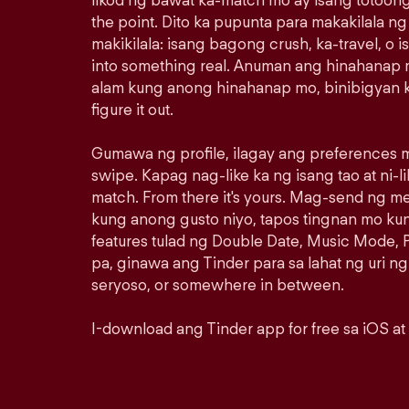
likod ng bawat ka-match mo ay isang totoong
the point. Dito ka pupunta para makakilala n
makikilala: isang bagong crush, ka-travel, o i
into something real. Anuman ang hinahanap m
alam kung anong hinahanap mo, binibigyan k
figure it out.
Gumawa ng profile, ilagay ang preferences m
swipe. Kapag nag-like ka ng isang tao at ni-lik
match. From there it's yours. Mag-send ng 
kung anong gusto niyo, tapos tingnan mo ku
features tulad ng Double Date, Music Mode, P
pa, ginawa ang Tinder para sa lahat ng uri ng
seryoso, or somewhere in between.
I-download ang Tinder app for free sa iOS at