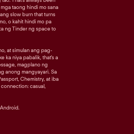
 tao. That's always been
g mga taong hindi mo sana
sang slow burn that turns
o, o kahit hindi mo pa
a ng Tinder ng space to
o, at simulan ang pag-
e ka niya pabalik, that's a
message, magplano ng
ng anong mangyayari. Sa
assport, Chemistry, at iba
 connection: casual,
 Android.