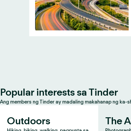
Popular interests sa Tinder
Ang members ng Tinder ay madaling makahanap ng ka-share
Outdoors
The A
Hiking, biking, walking, pagpunta sa
Photograph