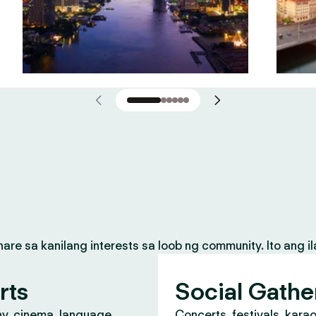
 sa kanilang interests sa loob ng community. Ito ang il
rts
Social Gathe
y, cinema, language
Concerts, festivals, kara