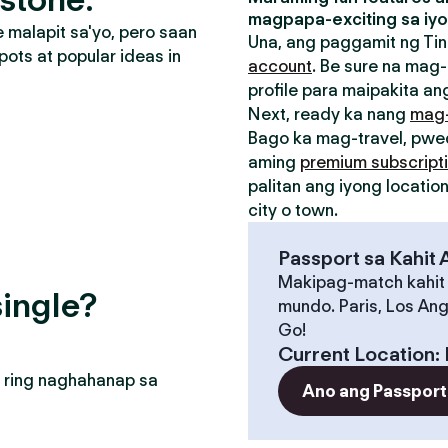
magpapa-exciting sa iyo
malapit sa'yo, pero saan
Una, ang paggamit ng Tin
pots at popular ideas in
account
. Be sure na mag-
profile para maipakita ang
Next, ready ka nang
mag
Bago ka mag-travel, pw
aming
premium subscript
palitan ang iyong locati
city o town.
Passport sa Kahit
Makipag-match kahit
ingle?
mundo. Paris, Los Ang
Go!
Current Location
:
 ring naghahanap sa
Ano ang Passport