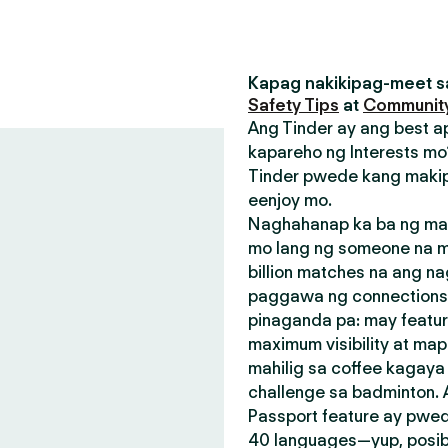
Kapag nakikipag-meet sa
Safety Tips
at
Community
Ang Tinder ay ang best a
kapareho ng Interests mo?
Tinder pwede kang makip
eenjoy mo.
Naghahanap ka ba ng mak
mo lang ng someone na m
billion matches na ang n
paggawa ng connections.
pinaganda pa: may featu
maximum visibility at map
mahilig sa coffee kagay
challenge sa badminton.
Passport feature ay pwed
40 languages—yup, posible