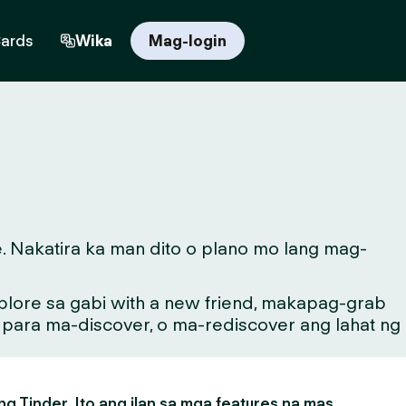
Cards
Wika
Mag-login
. Nakatira ka man dito o plano mo lang mag-
lore sa gabi with a new friend, makapag-grab
g para ma-discover, o ma-rediscover ang lahat ng
g Tinder. Ito ang ilan sa mga features na mas