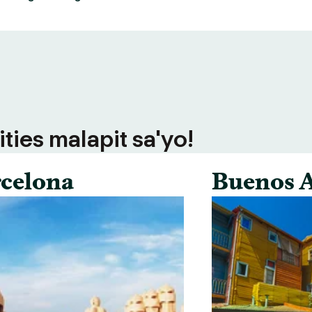
ties malapit sa'yo!
celona
Buenos A