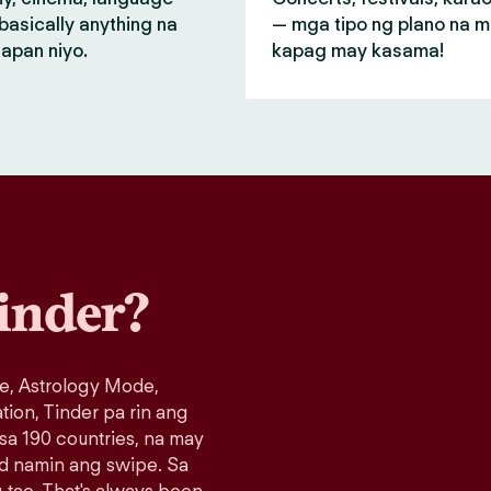
basically anything na
— mga tipo ng plano na 
apan niyo.
kapag may kasama!
inder?
e, Astrology Mode,
ation, Tinder pa rin ang
 sa 190 countries, na may
ad namin ang swipe. Sa