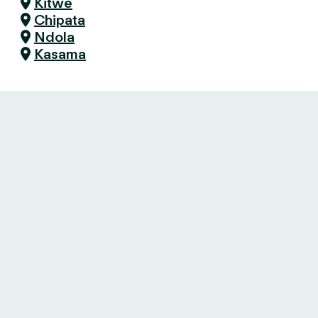
Kitwe
Chipata
Ndola
Kasama