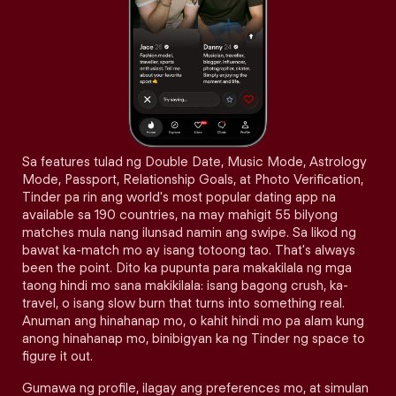
Sa features tulad ng Double Date, Music Mode, Astrology
Mode, Passport, Relationship Goals, at Photo Verification,
Tinder pa rin ang world's most popular dating app na
available sa 190 countries, na may mahigit 55 bilyong
matches mula nang ilunsad namin ang swipe. Sa likod ng
bawat ka-match mo ay isang totoong tao. That's always
been the point. Dito ka pupunta para makakilala ng mga
taong hindi mo sana makikilala: isang bagong crush, ka-
travel, o isang slow burn that turns into something real.
Anuman ang hinahanap mo, o kahit hindi mo pa alam kung
anong hinahanap mo, binibigyan ka ng Tinder ng space to
figure it out.
Gumawa ng profile, ilagay ang preferences mo, at simulan