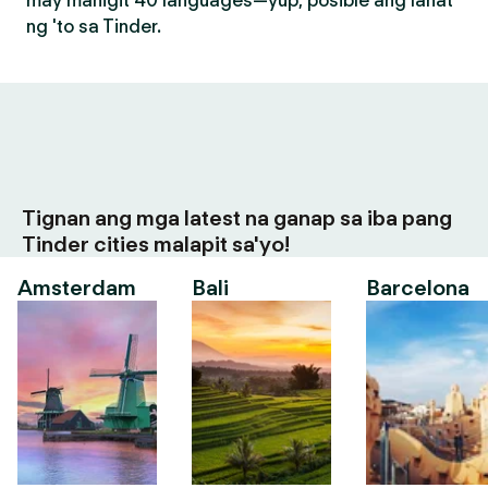
may mahigit 40 languages—yup, posible ang lahat
ng 'to sa Tinder.
Tignan ang mga latest na ganap sa iba pang
Tinder cities malapit sa'yo!
Amsterdam
Bali
Barcelona