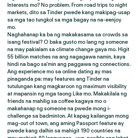
Interests mo? No problem. From road trips to night
markets, dito sa Tinder pwede kang makipag-usap
sa mga tao tungkol sa mga bagay na na-eenjoy
mo.
Naghahanap ka ba ng makakasama sa crowds sa
isang festival? O baka gusto mo lang ng someone
na may pakialam sa climate change gaya mo. Higit
55 billion matches na ang nagagawa namin, kaya
hindi na bago sa'min ang paggawa ng connections.
Ang experience mo sa online dating ay mas
pinaganda pa: may features ang Tinder na
tutulungan kang magkaroon ng maximum visibility
at mapansin ng mga taong Like mo. Makakilala ng
friends na mahilig sa coffee kagaya mo o
makahanap ng someone na pwede mong i-
challenge sa badminton. At kapag kailangan mong
mag-out of town, ang aming Passport feature ay
pwede kang dalhin sa mahigit 190 countries na