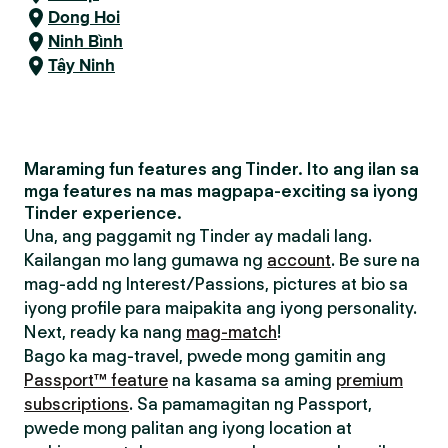
Dong Hoi
Ninh Bình
Tây Ninh
Maraming fun features ang Tinder. Ito ang ilan sa
mga features na mas magpapa-exciting sa iyong
Tinder experience.
Una, ang paggamit ng Tinder ay madali lang.
Kailangan mo lang gumawa ng
account
. Be sure na
mag-add ng Interest/Passions, pictures at bio sa
iyong profile para maipakita ang iyong personality.
Next, ready ka nang
mag-match
!
Bago ka mag-travel, pwede mong gamitin ang
Passport™ feature
na kasama sa aming
premium
subscriptions
. Sa pamamagitan ng Passport,
pwede mong palitan ang iyong location at