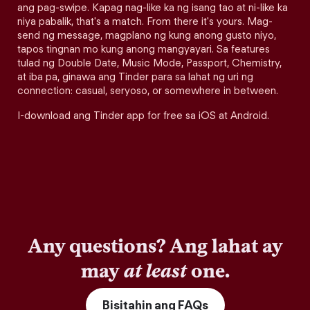
ang pag-swipe. Kapag nag-like ka ng isang tao at ni-like ka
niya pabalik, that's a match. From there it's yours. Mag-
send ng message, magplano ng kung anong gusto niyo,
tapos tingnan mo kung anong mangyayari. Sa features
tulad ng Double Date, Music Mode, Passport, Chemistry,
at iba pa, ginawa ang Tinder para sa lahat ng uri ng
connection: casual, seryoso, or somewhere in between.
I-download ang Tinder app for free sa iOS at Android.
Any questions? Ang lahat ay
may
at least
one.
Bisitahin ang FAQs