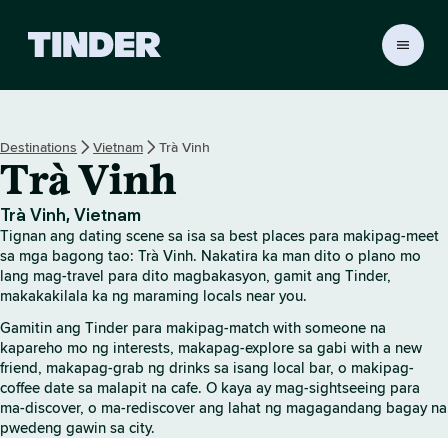
T
i
n
d
e
Destinations
Vietnam
Trà Vinh
r
Trà Vinh
H
o
m
Trà Vinh, Vietnam
e
Tignan ang dating scene sa isa sa best places para makipag-meet
sa mga bagong tao: Trà Vinh. Nakatira ka man dito o plano mo
lang mag-travel para dito magbakasyon, gamit ang Tinder,
makakakilala ka ng maraming locals near you.
Gamitin ang Tinder para makipag-match with someone na
kapareho mo ng interests, makapag-explore sa gabi with a new
friend, makapag-grab ng drinks sa isang local bar, o makipag-
coffee date sa malapit na cafe. O kaya ay mag-sightseeing para
ma-discover, o ma-rediscover ang lahat ng magagandang bagay na
pwedeng gawin sa city.