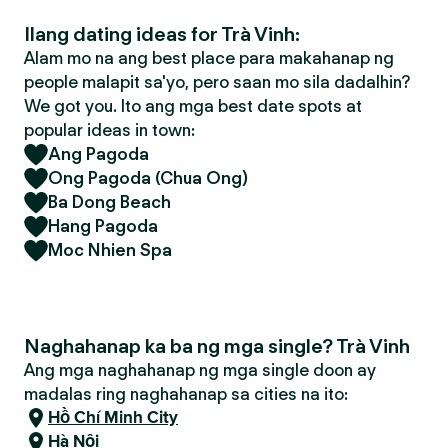
Ilang dating ideas for Trà Vinh:
Alam mo na ang best place para makahanap ng
people malapit sa'yo, pero saan mo sila dadalhin?
We got you. Ito ang mga best date spots at
popular ideas in town:
Ang Pagoda
Ong Pagoda (Chua Ong)
Ba Dong Beach
Hang Pagoda
Moc Nhien Spa
Naghahanap ka ba ng mga single? Trà Vinh
Ang mga naghahanap ng mga single doon ay
madalas ring naghahanap sa cities na ito:
Hồ Chí Minh City
Hà Nội