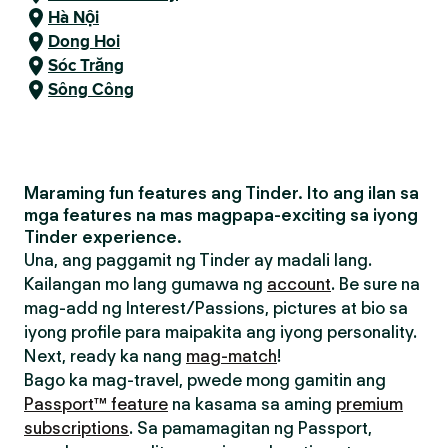
Hà Nội
Dong Hoi
Sóc Trăng
Sông Công
Maraming fun features ang Tinder. Ito ang ilan sa
mga features na mas magpapa-exciting sa iyong
Tinder experience.
Una, ang paggamit ng Tinder ay madali lang.
Kailangan mo lang gumawa ng
account
. Be sure na
mag-add ng Interest/Passions, pictures at bio sa
iyong profile para maipakita ang iyong personality.
Next, ready ka nang
mag-match
!
Bago ka mag-travel, pwede mong gamitin ang
Passport™ feature
na kasama sa aming
premium
subscriptions
. Sa pamamagitan ng Passport,