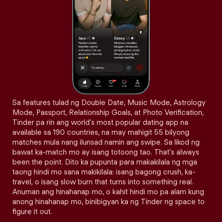
Sa features tulad ng Double Date, Music Mode, Astrology
Mode, Passport, Relationship Goals, at Photo Verification,
Tinder pa rin ang world's most popular dating app na
available sa 190 countries, na may mahigit 55 bilyong
matches mula nang ilunsad namin ang swipe. Sa likod ng
bawat ka-match mo ay isang totoong tao. That's always
been the point. Dito ka pupunta para makakilala ng mga
taong hindi mo sana makikilala: isang bagong crush, ka-
travel, o isang slow burn that turns into something real.
Anuman ang hinahanap mo, o kahit hindi mo pa alam kung
anong hinahanap mo, binibigyan ka ng Tinder ng space to
figure it out.