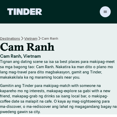
T
i
n
d
e
Destinations
Vietnam
Cam Ranh
r
Cam Ranh
H
o
m
Cam Ranh, Vietnam
e
Tignan ang dating scene sa isa sa best places para makipag-meet
sa mga bagong tao: Cam Ranh. Nakatira ka man dito o plano mo
lang mag-travel para dito magbakasyon, gamit ang Tinder,
makakakilala ka ng maraming locals near you.
Gamitin ang Tinder para makipag-match with someone na
kapareho mo ng interests, makapag-explore sa gabi with a new
friend, makapag-grab ng drinks sa isang local bar, o makipag-
coffee date sa malapit na cafe. O kaya ay mag-sightseeing para
ma-discover, o ma-rediscover ang lahat ng magagandang bagay na
pwedeng gawin sa city.