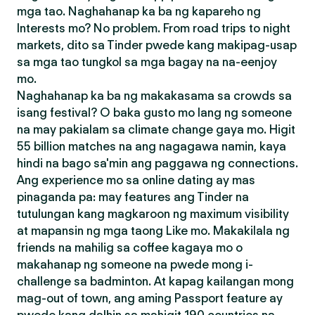
mga tao. Naghahanap ka ba ng kapareho ng
Interests mo? No problem. From road trips to night
markets, dito sa Tinder pwede kang makipag-usap
sa mga tao tungkol sa mga bagay na na-eenjoy
mo.
Naghahanap ka ba ng makakasama sa crowds sa
isang festival? O baka gusto mo lang ng someone
na may pakialam sa climate change gaya mo. Higit
55 billion matches na ang nagagawa namin, kaya
hindi na bago sa'min ang paggawa ng connections.
Ang experience mo sa online dating ay mas
pinaganda pa: may features ang Tinder na
tutulungan kang magkaroon ng maximum visibility
at mapansin ng mga taong Like mo. Makakilala ng
friends na mahilig sa coffee kagaya mo o
makahanap ng someone na pwede mong i-
challenge sa badminton. At kapag kailangan mong
mag-out of town, ang aming Passport feature ay