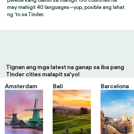
pwede kang dalhin sa mahigit 190 countries na
may mahigit 40 languages—yup, posible ang lahat
ng 'to sa Tinder.
Tignan ang mga latest na ganap sa iba pang
Tinder cities malapit sa'yo!
Amsterdam
Bali
Barcelona