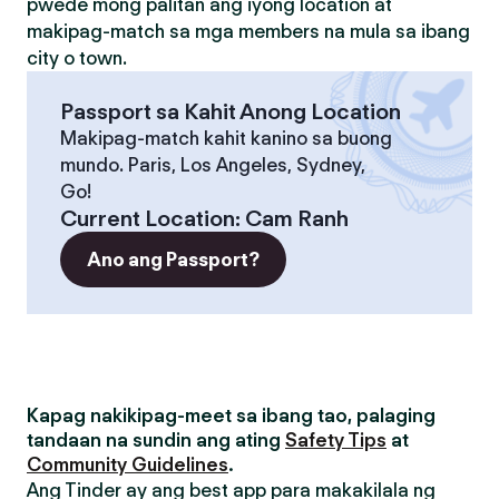
pwede mong palitan ang iyong location at
makipag-match sa mga members na mula sa ibang
city o town.
Passport sa Kahit Anong Location
Makipag-match kahit kanino sa buong
mundo. Paris, Los Angeles, Sydney,
Go!
Current Location
:
Cam Ranh
Ano ang Passport?
Kapag nakikipag-meet sa ibang tao, palaging
tandaan na sundin ang ating
Safety Tips
at
Community Guidelines
.
Ang Tinder ay ang best app para makakilala ng