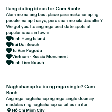
Ilang dating ideas for Cam Ranh:
Alam mo na ang best place para makahanap ng
people malapit sa'yo, pero saan mo sila dadalhin?
We got you. Ito ang mga best date spots at
popular ideas in town:
Binh Hung Island
Bai Dai Beach
Tu Van Pagoda
Vietnam - Russia Monument
Binh Tien Beach
Naghahanap ka ba ng mga single? Cam
Ranh
Ang mga naghahanap ng mga single doon ay
madalas ring naghahanap sa cities na ito:
Hồ Chí Minh City