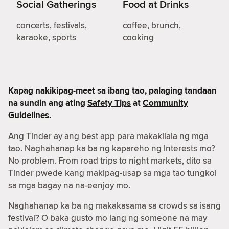
Social Gatherings
Food at Drinks
concerts, festivals,
coffee, brunch,
karaoke, sports
cooking
Kapag nakikipag-meet sa ibang tao, palaging tandaan
na sundin ang ating
Safety Tips
at
Community
Guidelines
.
Ang Tinder ay ang best app para makakilala ng mga
tao. Naghahanap ka ba ng kapareho ng Interests mo?
No problem. From road trips to night markets, dito sa
Tinder pwede kang makipag-usap sa mga tao tungkol
sa mga bagay na na-eenjoy mo.
Naghahanap ka ba ng makakasama sa crowds sa isang
festival? O baka gusto mo lang ng someone na may