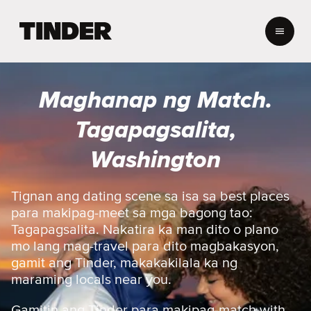
T
i
n
d
e
Maghanap ng Match.
r
H
Tagapagsalita,
o
m
Washington
e
Tignan ang dating scene sa isa sa best places
para makipag-meet sa mga bagong tao:
Tagapagsalita. Nakatira ka man dito o plano
mo lang mag-travel para dito magbakasyon,
gamit ang Tinder, makakakilala ka ng
maraming locals near you.
Gamitin ang Tinder para makipag-match with