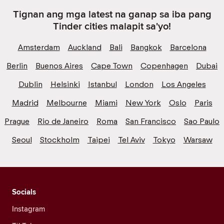
Tignan ang mga latest na ganap sa iba pang
Tinder cities malapit sa'yo!
Amsterdam
Auckland
Bali
Bangkok
Barcelona
Berlin
Buenos Aires
Cape Town
Copenhagen
Dubai
Dublin
Helsinki
Istanbul
London
Los Angeles
Madrid
Melbourne
Miami
New York
Oslo
Paris
Prague
Rio de Janeiro
Roma
San Francisco
Sao Paulo
Seoul
Stockholm
Taipei
Tel Aviv
Tokyo
Warsaw
Socials
Instagram