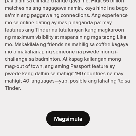
pakialam sa climate change gaya mo. Higit 55 billion
matches na ang nagagawa namin, kaya hindi na bago
sa'min ang paggawa ng connections. Ang experience
mo sa online dating ay mas pinaganda pa: may
features ang Tinder na tutulungan kang magkaroon
ng maximum visibility at mapansin ng mga taong Like
mo. Makakilala ng friends na mahilig sa coffee kagaya
mo o makahanap ng someone na pwede mong i-
challenge sa badminton. At kapag kailangan mong
mag-out of town, ang aming Passport feature ay
pwede kang dalhin sa mahigit 190 countries na may
mahigit 40 languages—yup, posible ang lahat ng 'to sa
Tinder.
Magsimula