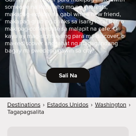
someone na kapareho mo ng interests,
makapag-explore sa gabi with a new friend,
makapag-grab ng drinks sa isang local bar, o
makipag-coffee date sa malapit na cafe. O
kaya ay mag-sightseeing para ma-discover, o
ma-rediscover ang lahat ng magagandang
bagay na pwedeng gawin sa city.
Sali Na
Destinations
›
Estados Unidos
›
Washington
›
Tagapagsalita