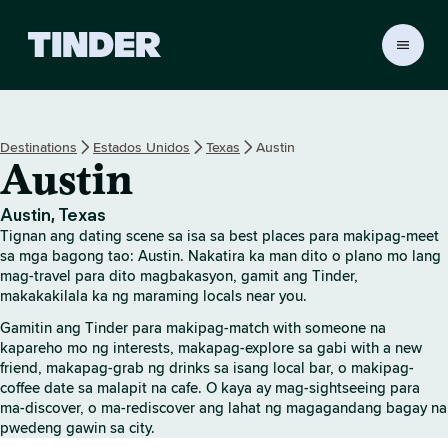
T
i
n
d
e
Destinations
Estados Unidos
Texas
Austin
r
Austin
H
o
m
Austin, Texas
e
Tignan ang dating scene sa isa sa best places para makipag-meet
sa mga bagong tao: Austin. Nakatira ka man dito o plano mo lang
mag-travel para dito magbakasyon, gamit ang Tinder,
makakakilala ka ng maraming locals near you.
Gamitin ang Tinder para makipag-match with someone na
kapareho mo ng interests, makapag-explore sa gabi with a new
friend, makapag-grab ng drinks sa isang local bar, o makipag-
coffee date sa malapit na cafe. O kaya ay mag-sightseeing para
ma-discover, o ma-rediscover ang lahat ng magagandang bagay na
pwedeng gawin sa city.