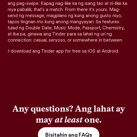
ang pag-swipe. Kapag nag-like ka ng isang tao at ni-like ka
niya pabalik, that's a match. From there it's yours. Mag-
send ng message, magplano ng kung anong gusto niyo,
tapos tingnan mo kung anong mangyayari. Sa features
tulad ng Double Date, Music Mode, Passport, Chemistry,
at iba pa, ginawa ang Tinder para sa lahat ng uri ng
connection: casual, seryoso, or somewhere in between.
I-download ang Tinder app for free sa iOS at Android.
Any questions? Ang lahat ay
may
at least
one.
Bisitahin ang FAQs