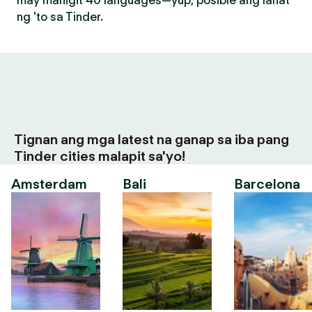
may mahigit 40 languages—yup, posible ang lahat
ng 'to sa Tinder.
Tignan ang mga latest na ganap sa iba pang
Tinder cities malapit sa'yo!
Amsterdam
Bali
Barcelona