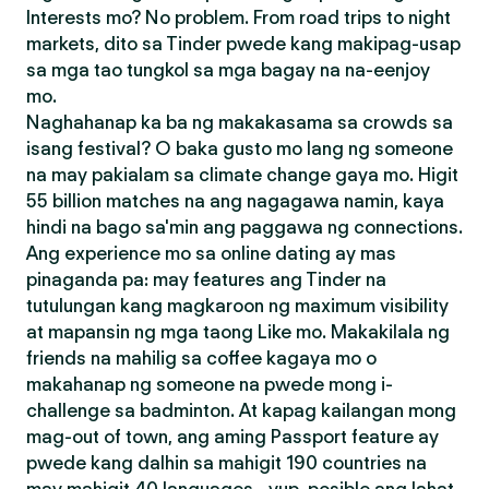
Interests mo? No problem. From road trips to night
markets, dito sa Tinder pwede kang makipag-usap
sa mga tao tungkol sa mga bagay na na-eenjoy
mo.
Naghahanap ka ba ng makakasama sa crowds sa
isang festival? O baka gusto mo lang ng someone
na may pakialam sa climate change gaya mo. Higit
55 billion matches na ang nagagawa namin, kaya
hindi na bago sa'min ang paggawa ng connections.
Ang experience mo sa online dating ay mas
pinaganda pa: may features ang Tinder na
tutulungan kang magkaroon ng maximum visibility
at mapansin ng mga taong Like mo. Makakilala ng
friends na mahilig sa coffee kagaya mo o
makahanap ng someone na pwede mong i-
challenge sa badminton. At kapag kailangan mong
mag-out of town, ang aming Passport feature ay
pwede kang dalhin sa mahigit 190 countries na