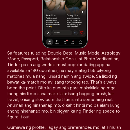
Sa features tulad ng Double Date, Music Mode, Astrology
Mode, Passport, Relationship Goals, at Photo Verification,
Tinder pa rin ang world's most popular dating app na
available sa 190 countries, na may mahigit 55 bilyong
matches mula nang ilunsad namin ang swipe. Sa likod ng
bawat ka-match mo ay isang totoong tao. That's always
been the point. Dito ka pupunta para makakilala ng mga
taong hindi mo sana makikilala: isang bagong crush, ka-
travel, o isang slow burn that turns into something real.
Anuman ang hinahanap mo, o kahit hindi mo pa alam kung
anong hinahanap mo, binibigyan ka ng Tinder ng space to
figure it out.
Gumawa ng profile, ilagay ang preferences mo, at simulan