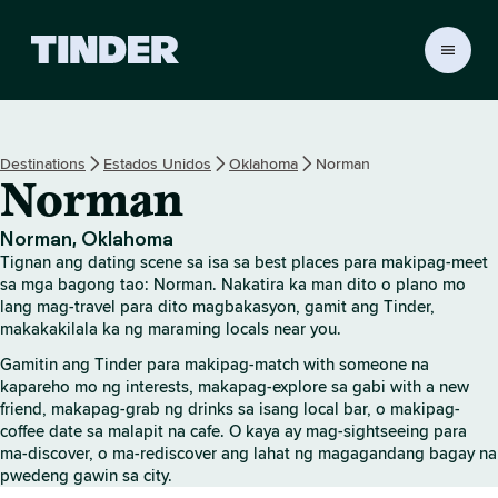
T
i
n
d
e
Destinations
Estados Unidos
Oklahoma
Norman
r
Norman
H
o
m
Norman, Oklahoma
e
Tignan ang dating scene sa isa sa best places para makipag-meet
sa mga bagong tao: Norman. Nakatira ka man dito o plano mo
lang mag-travel para dito magbakasyon, gamit ang Tinder,
makakakilala ka ng maraming locals near you.
Gamitin ang Tinder para makipag-match with someone na
kapareho mo ng interests, makapag-explore sa gabi with a new
friend, makapag-grab ng drinks sa isang local bar, o makipag-
coffee date sa malapit na cafe. O kaya ay mag-sightseeing para
ma-discover, o ma-rediscover ang lahat ng magagandang bagay na
pwedeng gawin sa city.