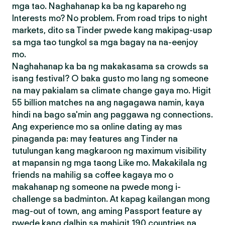
mga tao. Naghahanap ka ba ng kapareho ng
Interests mo? No problem. From road trips to night
markets, dito sa Tinder pwede kang makipag-usap
sa mga tao tungkol sa mga bagay na na-eenjoy
mo.
Naghahanap ka ba ng makakasama sa crowds sa
isang festival? O baka gusto mo lang ng someone
na may pakialam sa climate change gaya mo. Higit
55 billion matches na ang nagagawa namin, kaya
hindi na bago sa'min ang paggawa ng connections.
Ang experience mo sa online dating ay mas
pinaganda pa: may features ang Tinder na
tutulungan kang magkaroon ng maximum visibility
at mapansin ng mga taong Like mo. Makakilala ng
friends na mahilig sa coffee kagaya mo o
makahanap ng someone na pwede mong i-
challenge sa badminton. At kapag kailangan mong
mag-out of town, ang aming Passport feature ay
pwede kang dalhin sa mahigit 190 countries na