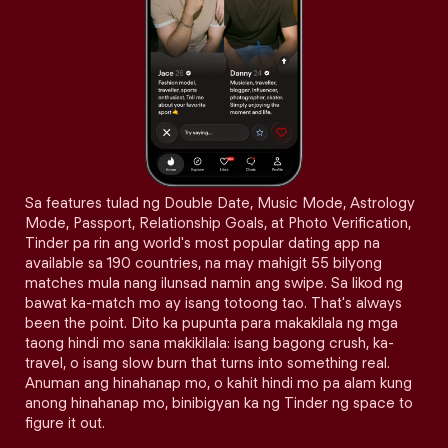
Sa features tulad ng Double Date, Music Mode, Astrology
Mode, Passport, Relationship Goals, at Photo Verification,
Tinder pa rin ang world's most popular dating app na
available sa 190 countries, na may mahigit 55 bilyong
matches mula nang ilunsad namin ang swipe. Sa likod ng
bawat ka-match mo ay isang totoong tao. That's always
been the point. Dito ka pupunta para makakilala ng mga
taong hindi mo sana makikilala: isang bagong crush, ka-
travel, o isang slow burn that turns into something real.
Anuman ang hinahanap mo, o kahit hindi mo pa alam kung
anong hinahanap mo, binibigyan ka ng Tinder ng space to
figure it out.