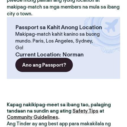
pwede mong palitan ang iyong location at
makipag-match sa mga members na mula sa ibang
city o town.
Passport sa Kahit Anong Location
Makipag-match kahit kanino sa buong
mundo. Paris, Los Angeles, Sydney,
Go!
Current Location
:
Norman
Ano ang Passport?
Kapag nakikipag-meet sa ibang tao, palaging
tandaan na sundin ang ating
Safety Tips
at
Community Guidelines
.
Ang Tinder ay ang best app para makakilala ng