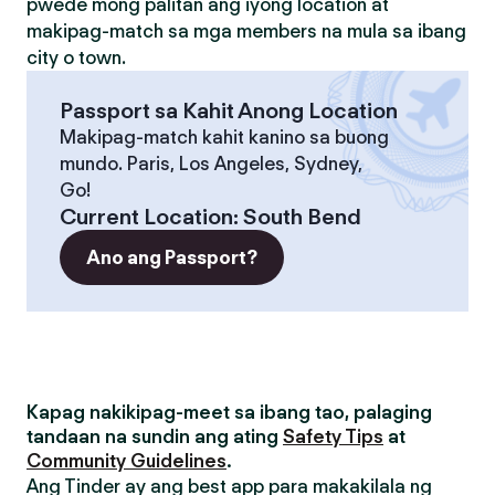
pwede mong palitan ang iyong location at
makipag-match sa mga members na mula sa ibang
city o town.
Passport sa Kahit Anong Location
Makipag-match kahit kanino sa buong
mundo. Paris, Los Angeles, Sydney,
Go!
Current Location
:
South Bend
Ano ang Passport?
Kapag nakikipag-meet sa ibang tao, palaging
tandaan na sundin ang ating
Safety Tips
at
Community Guidelines
.
Ang Tinder ay ang best app para makakilala ng