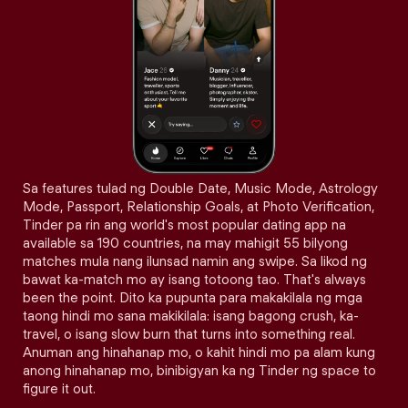
Sa features tulad ng Double Date, Music Mode, Astrology
Mode, Passport, Relationship Goals, at Photo Verification,
Tinder pa rin ang world's most popular dating app na
available sa 190 countries, na may mahigit 55 bilyong
matches mula nang ilunsad namin ang swipe. Sa likod ng
bawat ka-match mo ay isang totoong tao. That's always
been the point. Dito ka pupunta para makakilala ng mga
taong hindi mo sana makikilala: isang bagong crush, ka-
travel, o isang slow burn that turns into something real.
Anuman ang hinahanap mo, o kahit hindi mo pa alam kung
anong hinahanap mo, binibigyan ka ng Tinder ng space to
figure it out.