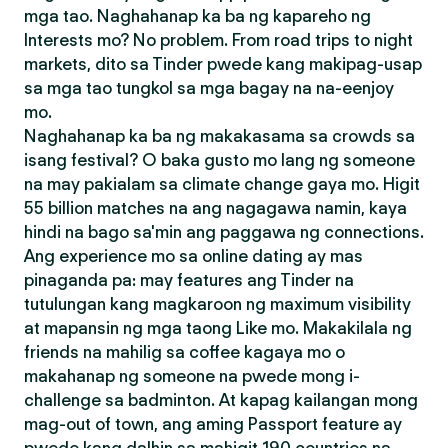
mga tao. Naghahanap ka ba ng kapareho ng
Interests mo? No problem. From road trips to night
markets, dito sa Tinder pwede kang makipag-usap
sa mga tao tungkol sa mga bagay na na-eenjoy
mo.
Naghahanap ka ba ng makakasama sa crowds sa
isang festival? O baka gusto mo lang ng someone
na may pakialam sa climate change gaya mo. Higit
55 billion matches na ang nagagawa namin, kaya
hindi na bago sa'min ang paggawa ng connections.
Ang experience mo sa online dating ay mas
pinaganda pa: may features ang Tinder na
tutulungan kang magkaroon ng maximum visibility
at mapansin ng mga taong Like mo. Makakilala ng
friends na mahilig sa coffee kagaya mo o
makahanap ng someone na pwede mong i-
challenge sa badminton. At kapag kailangan mong
mag-out of town, ang aming Passport feature ay