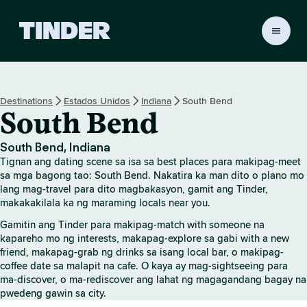
T
i
n
d
e
Destinations
Estados Unidos
Indiana
South Bend
r
South Bend
H
o
m
South Bend, Indiana
e
Tignan ang dating scene sa isa sa best places para makipag-meet
sa mga bagong tao: South Bend. Nakatira ka man dito o plano mo
lang mag-travel para dito magbakasyon, gamit ang Tinder,
makakakilala ka ng maraming locals near you.
Gamitin ang Tinder para makipag-match with someone na
kapareho mo ng interests, makapag-explore sa gabi with a new
friend, makapag-grab ng drinks sa isang local bar, o makipag-
coffee date sa malapit na cafe. O kaya ay mag-sightseeing para
ma-discover, o ma-rediscover ang lahat ng magagandang bagay na
pwedeng gawin sa city.