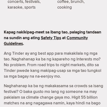
concerts, festivals,
coffee, brunch,
karaoke, sports
cooking
Kapag nakikipag-meet sa ibang tao, palaging tandaan
na sundin ang ating
Safety Tips
at
Community
Guidelines
.
Ang Tinder ay ang best app para makakilala ng mga
tao. Naghahanap ka ba ng kapareho ng Interests mo?
No problem. From road trips to night markets, dito sa
Tinder pwede kang makipag-usap sa mga tao tungkol
sa mga bagay na na-eenjoy mo.
Naghahanap ka ba ng makakasama sa crowds sa isang
festival? O baka gusto mo lang ng someone na may
pakialam sa climate change gaya mo. Higit 55 billion
matches na ang nagagawa namin, kaya hindi na bago