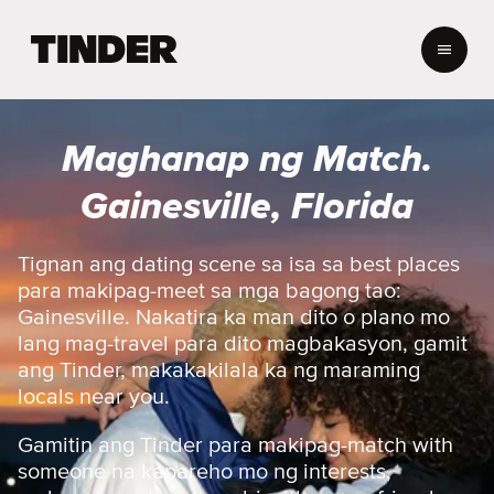
T
i
n
d
e
Maghanap ng Match.
r
H
Gainesville, Florida
o
m
e
Tignan ang dating scene sa isa sa best places
para makipag-meet sa mga bagong tao:
Gainesville. Nakatira ka man dito o plano mo
lang mag-travel para dito magbakasyon, gamit
ang Tinder, makakakilala ka ng maraming
locals near you.
Gamitin ang Tinder para makipag-match with
someone na kapareho mo ng interests,