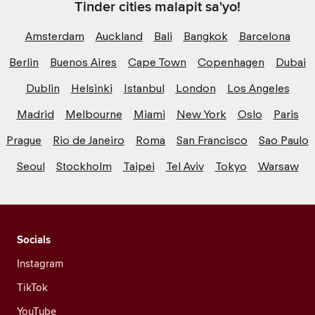
Tinder cities malapit sa'yo!
Amsterdam
Auckland
Bali
Bangkok
Barcelona
Berlin
Buenos Aires
Cape Town
Copenhagen
Dubai
Dublin
Helsinki
Istanbul
London
Los Angeles
Madrid
Melbourne
Miami
New York
Oslo
Paris
Prague
Rio de Janeiro
Roma
San Francisco
Sao Paulo
Seoul
Stockholm
Taipei
Tel Aviv
Tokyo
Warsaw
Socials
Instagram
TikTok
YouTube