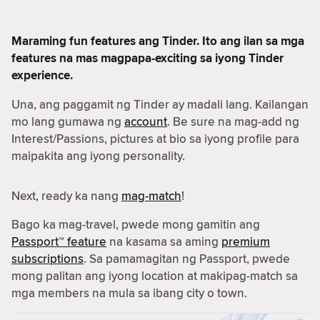
Maraming fun features ang Tinder. Ito ang ilan sa mga
features na mas magpapa-exciting sa iyong Tinder
experience.
Una, ang paggamit ng Tinder ay madali lang. Kailangan
mo lang gumawa ng
account
. Be sure na mag-add ng
Interest/Passions, pictures at bio sa iyong profile para
maipakita ang iyong personality.
Next, ready ka nang
mag-match
!
Bago ka mag-travel, pwede mong gamitin ang
Passport™ feature
na kasama sa aming
premium
subscriptions
. Sa pamamagitan ng Passport, pwede
mong palitan ang iyong location at makipag-match sa
mga members na mula sa ibang city o town.