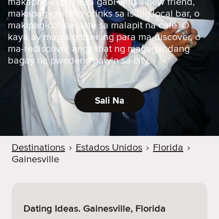
makapag-explore sa gabi with a new friend,
makapag-grab ng drinks sa isang local bar, o
makipag-coffee date sa malapit na cafe. O
kaya ay mag-sightseeing para ma-discover, o
ma-rediscover ang lahat ng magagandang
bagay na pwedeng gawin sa city.
Sali Na
Destinations
›
Estados Unidos
›
Florida
›
Gainesville
Dating Ideas. Gainesville, Florida