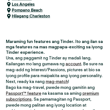
Los Angeles
Pompano Beach
Hilagang Charleston
Maraming fun features ang Tinder. Ito ang ilan sa
mga features na mas magpapa-exciting sa iyong
Tinder experience.
Una, ang paggamit ng Tinder ay madali lang.
Kailangan mo lang gumawa ng
account
. Be sure na
mag-add ng Interest/Passions, pictures at bio sa
iyong profile para maipakita ang iyong personality.
Next, ready ka nang
mag-match
!
Bago ka mag-travel, pwede mong gamitin ang
Passport™ feature
na kasama sa aming
premium
subscriptions
. Sa pamamagitan ng Passport,
pwede mong palitan ang iyong location at