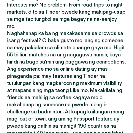
Interests mo? No problem. From road trips to night
markets, dito sa Tinder pwede kang makipag-usap
sa mga tao tungkol sa mga bagay na na-eenjoy
mo.
Naghahanap ka ba ng makakasama sa crowds sa
isang festival? O baka gusto mo lang ng someone
na may pakialam sa climate change gaya mo. Higit
55 billion matches na ang nagagawa namin, kaya
hindi na bago sa'min ang paggawa ng connections.
Ang experience mo sa online dating ay mas
pinaganda pa: may features ang Tinder na
tutulungan kang magkaroon ng maximum visibility
at mapansin ng mga taong Like mo. Makakilala ng
friends na mahilig sa coffee kagaya mo o
makahanap ng someone na pwede mong i-
challenge sa badminton. At kapag kailangan mong
mag-out of town, ang aming Passport feature ay
pwede kang dalhin sa mahigit 190 countries na