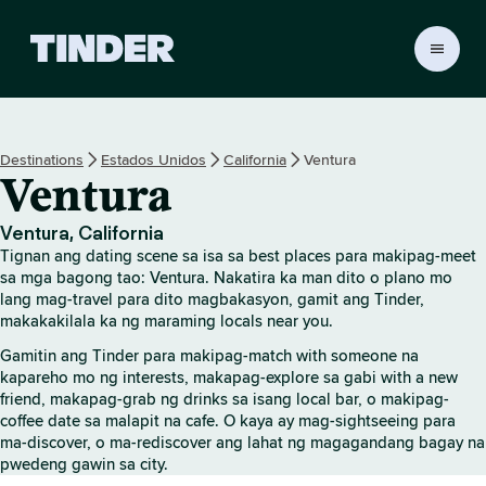
T
i
n
d
e
Destinations
Estados Unidos
California
Ventura
r
Ventura
H
o
m
Ventura, California
e
Tignan ang dating scene sa isa sa best places para makipag-meet
sa mga bagong tao: Ventura. Nakatira ka man dito o plano mo
lang mag-travel para dito magbakasyon, gamit ang Tinder,
makakakilala ka ng maraming locals near you.
Gamitin ang Tinder para makipag-match with someone na
kapareho mo ng interests, makapag-explore sa gabi with a new
friend, makapag-grab ng drinks sa isang local bar, o makipag-
coffee date sa malapit na cafe. O kaya ay mag-sightseeing para
ma-discover, o ma-rediscover ang lahat ng magagandang bagay na
pwedeng gawin sa city.