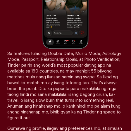
Sa features tulad ng Double Date, Music Mode, Astrology
Mode, Passport, Relationship Goals, at Photo Verification,
Tinder pa rin ang world's most popular dating app na
available sa 190 countries, na may mahigit 55 bilyong
matches mula nang ilunsad namin ang swipe. Sa likod ng
bawat ka-match mo ay isang totoong tao. That's always
been the point. Dito ka pupunta para makakilala ng mga
taong hindi mo sana makikilala: isang bagong crush, ka-
travel, o isang slow burn that turns into something real.
Anuman ang hinahanap mo, o kahit hindi mo pa alam kung
anong hinahanap mo, binibigyan ka ng Tinder ng space to
figure it out.
Gumawa ng profile, ilagay ang preferences mo, at simulan