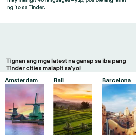
may mahigit 40 languages—yup, posible ang lahat
ng 'to sa Tinder.
Tignan ang mga latest na ganap sa iba pang
Tinder cities malapit sa'yo!
Amsterdam
Bali
Barcelona