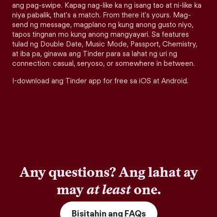
ang pag-swipe. Kapag nag-like ka ng isang tao at ni-like ka
niya pabalik, that's a match. From there it's yours. Mag-
send ng message, magplano ng kung anong gusto niyo,
tapos tingnan mo kung anong mangyayari. Sa features
tulad ng Double Date, Music Mode, Passport, Chemistry,
at iba pa, ginawa ang Tinder para sa lahat ng uri ng
connection: casual, seryoso, or somewhere in between.
I-download ang Tinder app for free sa iOS at Android.
Any questions? Ang lahat ay
may
at least
one.
Bisitahin ang FAQs