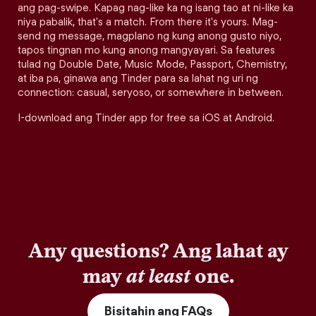
ang pag-swipe. Kapag nag-like ka ng isang tao at ni-like ka
niya pabalik, that's a match. From there it's yours. Mag-
send ng message, magplano ng kung anong gusto niyo,
tapos tingnan mo kung anong mangyayari. Sa features
tulad ng Double Date, Music Mode, Passport, Chemistry,
at iba pa, ginawa ang Tinder para sa lahat ng uri ng
connection: casual, seryoso, or somewhere in between.
I-download ang Tinder app for free sa iOS at Android.
Any questions? Ang lahat ay
may
at least
one.
Bisitahin ang FAQs