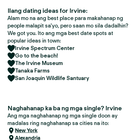
Ilang dating ideas for Irvine:
Alam mo na ang best place para makahanap ng
people malapit sa'yo, pero saan mo sila dadalhin?
We got you. Ito ang mga best date spots at
popular ideas in town:
Irvine Spectrum Center
Go to the beach!
The Irvine Museum
Tanaka Farms
San Joaquin Wildlife Santuary
Naghahanap ka ba ng mga single? Irvine
Ang mga naghahanap ng mga single doon ay
madalas ring naghahanap sa cities na ito:
New York
Alexandria