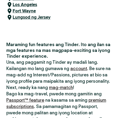
Los Angeles
Fort Wayne
Lungsod ng Jersey
Maraming fun features ang Tinder. Ito ang ilan sa
mga features na mas magpapa-exciting sa iyong
Tinder experience.
Una, ang paggamit ng Tinder ay madali lang.
Kailangan mo lang gumawa ng
account
. Be sure na
mag-add ng Interest/Passions, pictures at bio sa
iyong profile para maipakita ang iyong personality.
Next, ready ka nang
mag-match
!
Bago ka mag-travel, pwede mong gamitin ang
Passport™ feature
na kasama sa aming
premium
subscriptions
. Sa pamamagitan ng Passport,
pwede mong palitan ang iyong location at