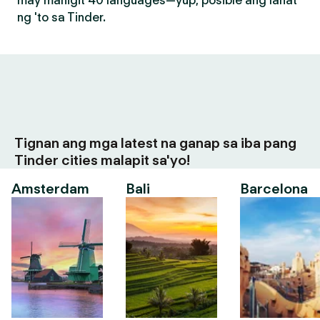
may mahigit 40 languages—yup, posible ang lahat
ng 'to sa Tinder.
Tignan ang mga latest na ganap sa iba pang
Tinder cities malapit sa'yo!
Amsterdam
Bali
Barcelona