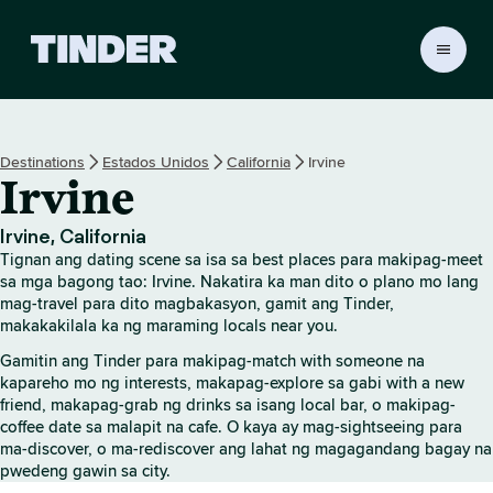
T
i
n
d
e
Destinations
Estados Unidos
California
Irvine
r
Irvine
H
o
m
Irvine, California
e
Tignan ang dating scene sa isa sa best places para makipag-meet
sa mga bagong tao: Irvine. Nakatira ka man dito o plano mo lang
mag-travel para dito magbakasyon, gamit ang Tinder,
makakakilala ka ng maraming locals near you.
Gamitin ang Tinder para makipag-match with someone na
kapareho mo ng interests, makapag-explore sa gabi with a new
friend, makapag-grab ng drinks sa isang local bar, o makipag-
coffee date sa malapit na cafe. O kaya ay mag-sightseeing para
ma-discover, o ma-rediscover ang lahat ng magagandang bagay na
pwedeng gawin sa city.