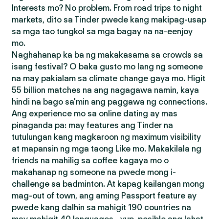
Interests mo? No problem. From road trips to night
markets, dito sa Tinder pwede kang makipag-usap
sa mga tao tungkol sa mga bagay na na-eenjoy
mo.
Naghahanap ka ba ng makakasama sa crowds sa
isang festival? O baka gusto mo lang ng someone
na may pakialam sa climate change gaya mo. Higit
55 billion matches na ang nagagawa namin, kaya
hindi na bago sa'min ang paggawa ng connections.
Ang experience mo sa online dating ay mas
pinaganda pa: may features ang Tinder na
tutulungan kang magkaroon ng maximum visibility
at mapansin ng mga taong Like mo. Makakilala ng
friends na mahilig sa coffee kagaya mo o
makahanap ng someone na pwede mong i-
challenge sa badminton. At kapag kailangan mong
mag-out of town, ang aming Passport feature ay
pwede kang dalhin sa mahigit 190 countries na