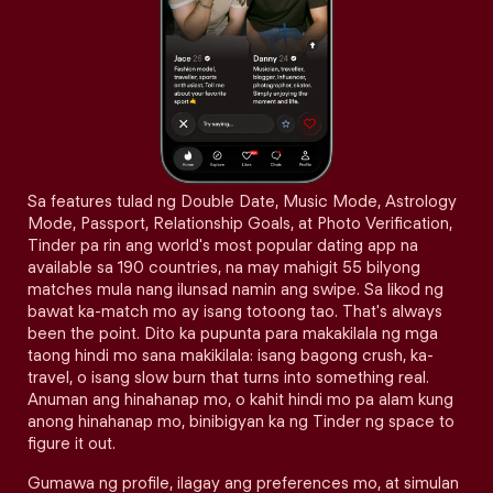
Sa features tulad ng Double Date, Music Mode, Astrology
Mode, Passport, Relationship Goals, at Photo Verification,
Tinder pa rin ang world's most popular dating app na
available sa 190 countries, na may mahigit 55 bilyong
matches mula nang ilunsad namin ang swipe. Sa likod ng
bawat ka-match mo ay isang totoong tao. That's always
been the point. Dito ka pupunta para makakilala ng mga
taong hindi mo sana makikilala: isang bagong crush, ka-
travel, o isang slow burn that turns into something real.
Anuman ang hinahanap mo, o kahit hindi mo pa alam kung
anong hinahanap mo, binibigyan ka ng Tinder ng space to
figure it out.
Gumawa ng profile, ilagay ang preferences mo, at simulan