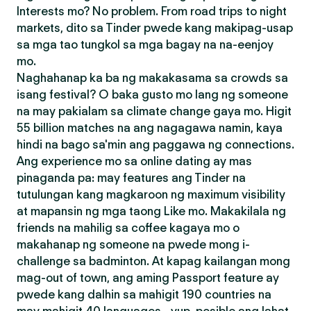
Interests mo? No problem. From road trips to night
markets, dito sa Tinder pwede kang makipag-usap
sa mga tao tungkol sa mga bagay na na-eenjoy
mo.
Naghahanap ka ba ng makakasama sa crowds sa
isang festival? O baka gusto mo lang ng someone
na may pakialam sa climate change gaya mo. Higit
55 billion matches na ang nagagawa namin, kaya
hindi na bago sa'min ang paggawa ng connections.
Ang experience mo sa online dating ay mas
pinaganda pa: may features ang Tinder na
tutulungan kang magkaroon ng maximum visibility
at mapansin ng mga taong Like mo. Makakilala ng
friends na mahilig sa coffee kagaya mo o
makahanap ng someone na pwede mong i-
challenge sa badminton. At kapag kailangan mong
mag-out of town, ang aming Passport feature ay
pwede kang dalhin sa mahigit 190 countries na