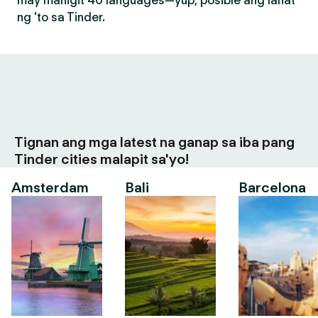
may mahigit 40 languages—yup, posible ang lahat
ng 'to sa Tinder.
Tignan ang mga latest na ganap sa iba pang
Tinder cities malapit sa'yo!
Amsterdam
Bali
Barcelona