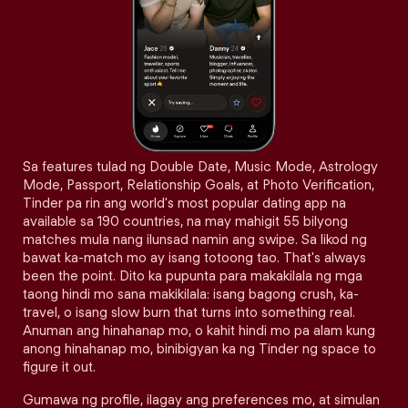
Sa features tulad ng Double Date, Music Mode, Astrology
Mode, Passport, Relationship Goals, at Photo Verification,
Tinder pa rin ang world's most popular dating app na
available sa 190 countries, na may mahigit 55 bilyong
matches mula nang ilunsad namin ang swipe. Sa likod ng
bawat ka-match mo ay isang totoong tao. That's always
been the point. Dito ka pupunta para makakilala ng mga
taong hindi mo sana makikilala: isang bagong crush, ka-
travel, o isang slow burn that turns into something real.
Anuman ang hinahanap mo, o kahit hindi mo pa alam kung
anong hinahanap mo, binibigyan ka ng Tinder ng space to
figure it out.
Gumawa ng profile, ilagay ang preferences mo, at simulan