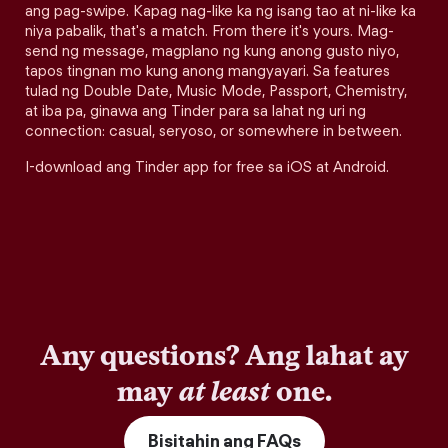
ang pag-swipe. Kapag nag-like ka ng isang tao at ni-like ka
niya pabalik, that's a match. From there it's yours. Mag-
send ng message, magplano ng kung anong gusto niyo,
tapos tingnan mo kung anong mangyayari. Sa features
tulad ng Double Date, Music Mode, Passport, Chemistry,
at iba pa, ginawa ang Tinder para sa lahat ng uri ng
connection: casual, seryoso, or somewhere in between.
I-download ang Tinder app for free sa iOS at Android.
Any questions? Ang lahat ay
may
at least
one.
Bisitahin ang FAQs