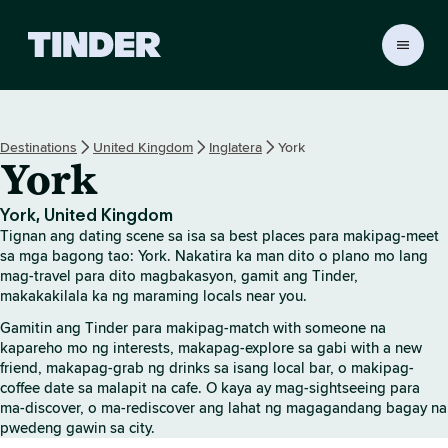
T
i
n
d
e
Destinations
United Kingdom
Inglatera
York
r
York
H
o
m
York, United Kingdom
e
Tignan ang dating scene sa isa sa best places para makipag-meet
sa mga bagong tao: York. Nakatira ka man dito o plano mo lang
mag-travel para dito magbakasyon, gamit ang Tinder,
makakakilala ka ng maraming locals near you.
Gamitin ang Tinder para makipag-match with someone na
kapareho mo ng interests, makapag-explore sa gabi with a new
friend, makapag-grab ng drinks sa isang local bar, o makipag-
coffee date sa malapit na cafe. O kaya ay mag-sightseeing para
ma-discover, o ma-rediscover ang lahat ng magagandang bagay na
pwedeng gawin sa city.