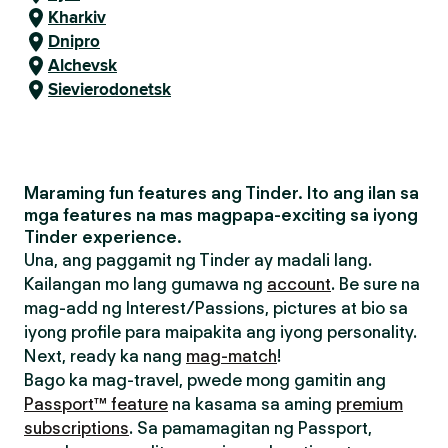
Kharkiv
Dnipro
Alchevsk
Sievierodonetsk
Maraming fun features ang Tinder. Ito ang ilan sa
mga features na mas magpapa-exciting sa iyong
Tinder experience.
Una, ang paggamit ng Tinder ay madali lang.
Kailangan mo lang gumawa ng
account
. Be sure na
mag-add ng Interest/Passions, pictures at bio sa
iyong profile para maipakita ang iyong personality.
Next, ready ka nang
mag-match
!
Bago ka mag-travel, pwede mong gamitin ang
Passport™ feature
na kasama sa aming
premium
subscriptions
. Sa pamamagitan ng Passport,