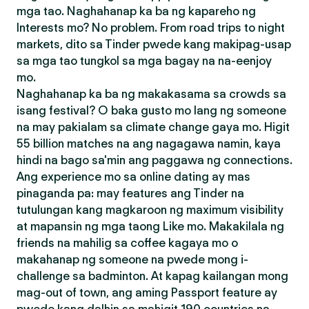
mga tao. Naghahanap ka ba ng kapareho ng
Interests mo? No problem. From road trips to night
markets, dito sa Tinder pwede kang makipag-usap
sa mga tao tungkol sa mga bagay na na-eenjoy
mo.
Naghahanap ka ba ng makakasama sa crowds sa
isang festival? O baka gusto mo lang ng someone
na may pakialam sa climate change gaya mo. Higit
55 billion matches na ang nagagawa namin, kaya
hindi na bago sa'min ang paggawa ng connections.
Ang experience mo sa online dating ay mas
pinaganda pa: may features ang Tinder na
tutulungan kang magkaroon ng maximum visibility
at mapansin ng mga taong Like mo. Makakilala ng
friends na mahilig sa coffee kagaya mo o
makahanap ng someone na pwede mong i-
challenge sa badminton. At kapag kailangan mong
mag-out of town, ang aming Passport feature ay