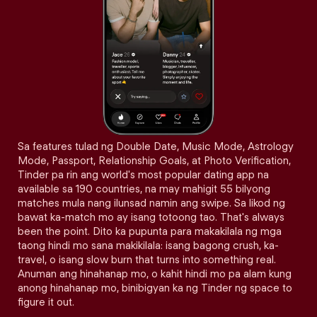
Sa features tulad ng Double Date, Music Mode, Astrology
Mode, Passport, Relationship Goals, at Photo Verification,
Tinder pa rin ang world's most popular dating app na
available sa 190 countries, na may mahigit 55 bilyong
matches mula nang ilunsad namin ang swipe. Sa likod ng
bawat ka-match mo ay isang totoong tao. That's always
been the point. Dito ka pupunta para makakilala ng mga
taong hindi mo sana makikilala: isang bagong crush, ka-
travel, o isang slow burn that turns into something real.
Anuman ang hinahanap mo, o kahit hindi mo pa alam kung
anong hinahanap mo, binibigyan ka ng Tinder ng space to
figure it out.