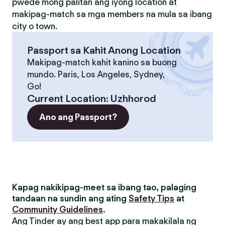
pwede mong palitan ang iyong location at
makipag-match sa mga members na mula sa ibang
city o town.
Passport sa Kahit Anong Location
Makipag-match kahit kanino sa buong
mundo. Paris, Los Angeles, Sydney,
Go!
Current Location
:
Uzhhorod
Ano ang Passport?
Kapag nakikipag-meet sa ibang tao, palaging
tandaan na sundin ang ating
Safety Tips
at
Community Guidelines
.
Ang Tinder ay ang best app para makakilala ng