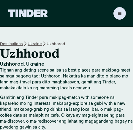
T
i
n
d
e
Destinations
Ukraine
Uzhhorod
r
Uzhhorod
H
o
m
Uzhhorod, Ukraine
e
Tignan ang dating scene sa isa sa best places para makipag-meet
sa mga bagong tao: Uzhhorod. Nakatira ka man dito o plano mo
lang mag-travel para dito magbakasyon, gamit ang Tinder,
makakakilala ka ng maraming locals near you.
Gamitin ang Tinder para makipag-match with someone na
kapareho mo ng interests, makapag-explore sa gabi with a new
friend, makapag-grab ng drinks sa isang local bar, o makipag-
coffee date sa malapit na cafe. O kaya ay mag-sightseeing para
ma-discover, o ma-rediscover ang lahat ng magagandang bagay na
pwedeng gawin sa city.