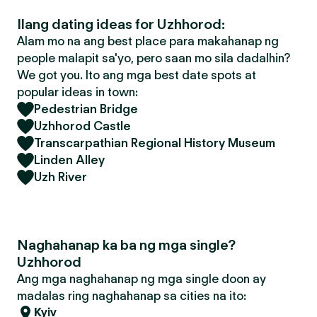
Ilang dating ideas for Uzhhorod:
Alam mo na ang best place para makahanap ng
people malapit sa'yo, pero saan mo sila dadalhin?
We got you. Ito ang mga best date spots at
popular ideas in town:
Pedestrian Bridge
Uzhhorod Castle
Transcarpathian Regional History Museum
Linden Alley
Uzh River
Naghahanap ka ba ng mga single?
Uzhhorod
Ang mga naghahanap ng mga single doon ay
madalas ring naghahanap sa cities na ito:
Kyiv