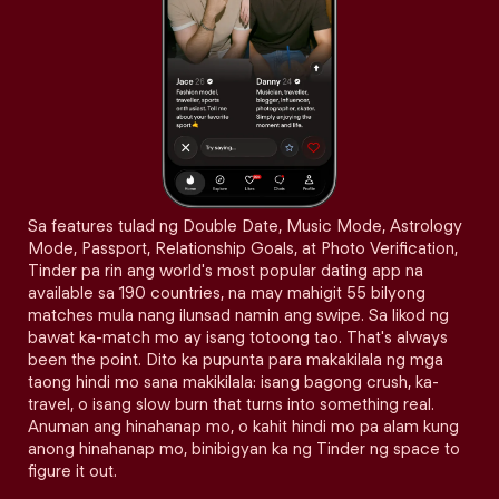
Sa features tulad ng Double Date, Music Mode, Astrology
Mode, Passport, Relationship Goals, at Photo Verification,
Tinder pa rin ang world's most popular dating app na
available sa 190 countries, na may mahigit 55 bilyong
matches mula nang ilunsad namin ang swipe. Sa likod ng
bawat ka-match mo ay isang totoong tao. That's always
been the point. Dito ka pupunta para makakilala ng mga
taong hindi mo sana makikilala: isang bagong crush, ka-
travel, o isang slow burn that turns into something real.
Anuman ang hinahanap mo, o kahit hindi mo pa alam kung
anong hinahanap mo, binibigyan ka ng Tinder ng space to
figure it out.