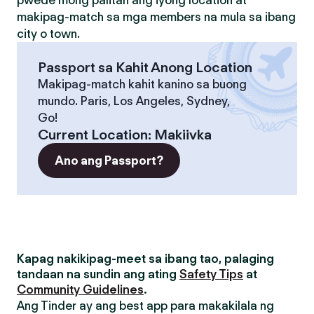
pwede mong palitan ang iyong location at
makipag-match sa mga members na mula sa ibang
city o town.
Passport sa Kahit Anong Location
Makipag-match kahit kanino sa buong
mundo. Paris, Los Angeles, Sydney,
Go!
Current Location
:
Makiivka
Ano ang Passport?
Kapag nakikipag-meet sa ibang tao, palaging
tandaan na sundin ang ating
Safety Tips
at
Community Guidelines
.
Ang Tinder ay ang best app para makakilala ng