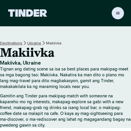
T
i
n
d
e
Destinations
Ukraine
Makiivka
r
Makiivka
H
o
m
Makiivka, Ukraine
e
Tignan ang dating scene sa isa sa best places para makipag-meet
sa mga bagong tao: Makiivka. Nakatira ka man dito o plano mo
lang mag-travel para dito magbakasyon, gamit ang Tinder,
makakakilala ka ng maraming locals near you.
Gamitin ang Tinder para makipag-match with someone na
kapareho mo ng interests, makapag-explore sa gabi with a new
friend, makapag-grab ng drinks sa isang local bar, o makipag-
coffee date sa malapit na cafe. O kaya ay mag-sightseeing para
ma-discover, o ma-rediscover ang lahat ng magagandang bagay na
pwedeng gawin sa city.