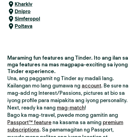
Kharkiv
Dnipro
Simferopol
Poltava
Maraming fun features ang Tinder. Ito ang ilan sa
mga features na mas magpapa-exciting sa iyong
Tinder experience.
Una, ang paggamit ng Tinder ay madali lang.
Kailangan mo lang gumawa ng
account
. Be sure na
mag-add ng Interest/Passions, pictures at bio sa
iyong profile para maipakita ang iyong personality.
Next, ready ka nang
mag-match
!
Bago ka mag-travel, pwede mong gamitin ang
Passport™ feature
na kasama sa aming
premium
subscriptions
. Sa pamamagitan ng Passport,