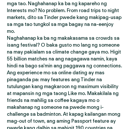
mga tao. Naghahanap ka ba ng kapareho ng
Interests mo? No problem. From road trips to night
markets, dito sa Tinder pwede kang makipag-usap
sa mga tao tungkol sa mga bagay na na-eenjoy
mo.
Naghahanap ka ba ng makakasama sa crowds sa
isang festival? O baka gusto mo lang ng someone
na may pakialam sa climate change gaya mo. Higit
55 billion matches na ang nagagawa namin, kaya
hindi na bago sa'min ang paggawa ng connections.
Ang experience mo sa online dating ay mas
pinaganda pa: may features ang Tinder na
tutulungan kang magkaroon ng maximum visibility
at mapansin ng mga taong Like mo. Makakilala ng
friends na mahilig sa coffee kagaya mo o
makahanap ng someone na pwede mong i-
challenge sa badminton. At kapag kailangan mong
mag-out of town, ang aming Passport feature ay
pwede kang dalhin sa mahigit 190 countries na