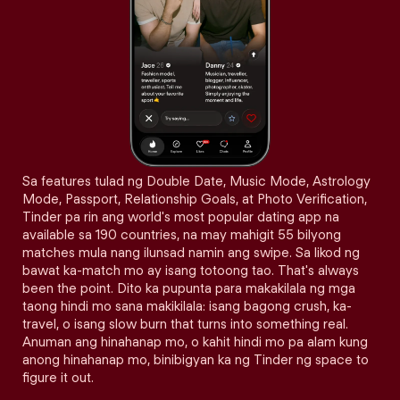
Sa features tulad ng Double Date, Music Mode, Astrology
Mode, Passport, Relationship Goals, at Photo Verification,
Tinder pa rin ang world's most popular dating app na
available sa 190 countries, na may mahigit 55 bilyong
matches mula nang ilunsad namin ang swipe. Sa likod ng
bawat ka-match mo ay isang totoong tao. That's always
been the point. Dito ka pupunta para makakilala ng mga
taong hindi mo sana makikilala: isang bagong crush, ka-
travel, o isang slow burn that turns into something real.
Anuman ang hinahanap mo, o kahit hindi mo pa alam kung
anong hinahanap mo, binibigyan ka ng Tinder ng space to
figure it out.