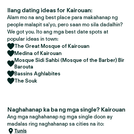
Ilang dating ideas for Kairouan:
Alam mo na ang best place para makahanap ng
people malapit sa'yo, pero saan mo sila dadalhin?
We got you. Ito ang mga best date spots at
popular ideas in town:
The Great Mosque of Kairouan
Medina of Kairouan
Mosque Sidi Sahbi (Mosque of the Barber) Bir
Barouta
Bassins Aghlabites
The Souk
Naghahanap ka ba ng mga single? Kairouan
Ang mga naghahanap ng mga single doon ay
madalas ring naghahanap sa cities na ito:
Tunis