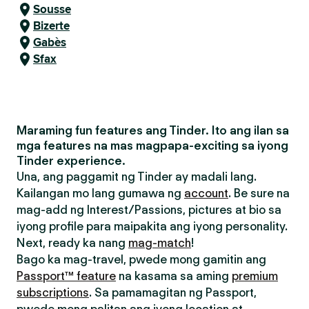
Sousse
Bizerte
Gabès
Sfax
Maraming fun features ang Tinder. Ito ang ilan sa
mga features na mas magpapa-exciting sa iyong
Tinder experience.
Una, ang paggamit ng Tinder ay madali lang.
Kailangan mo lang gumawa ng
account
. Be sure na
mag-add ng Interest/Passions, pictures at bio sa
iyong profile para maipakita ang iyong personality.
Next, ready ka nang
mag-match
!
Bago ka mag-travel, pwede mong gamitin ang
Passport™ feature
na kasama sa aming
premium
subscriptions
. Sa pamamagitan ng Passport,