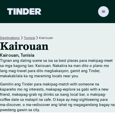
T
i
n
d
e
Destinations
Tunisia
Kairouan
r
Kairouan
H
o
m
Kairouan, Tunisia
e
Tignan ang dating scene sa isa sa best places para makipag-meet
sa mga bagong tao: Kairouan. Nakatira ka man dito o plano mo
lang mag-travel para dito magbakasyon, gamit ang Tinder,
makakakilala ka ng maraming locals near you.
Gamitin ang Tinder para makipag-match with someone na
kapareho mo ng interests, makapag-explore sa gabi with a new
friend, makapag-grab ng drinks sa isang local bar, o makipag-
coffee date sa malapit na cafe. O kaya ay mag-sightseeing para
ma-discover, o ma-rediscover ang lahat ng magagandang bagay na
pwedeng gawin sa city.