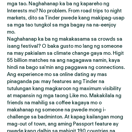
mga tao. Naghahanap ka ba ng kapareho ng
Interests mo? No problem. From road trips to night
markets, dito sa Tinder pwede kang makipag-usap
sa mga tao tungkol sa mga bagay na na-eenjoy
mo.
Naghahanap ka ba ng makakasama sa crowds sa
isang festival? O baka gusto mo lang ng someone
na may pakialam sa climate change gaya mo. Higit
55 billion matches na ang nagagawa namin, kaya
hindi na bago sa'min ang paggawa ng connections.
Ang experience mo sa online dating ay mas
pinaganda pa: may features ang Tinder na
tutulungan kang magkaroon ng maximum visibility
at mapansin ng mga taong Like mo. Makakilala ng
friends na mahilig sa coffee kagaya mo o
makahanap ng someone na pwede mong i-
challenge sa badminton. At kapag kailangan mong
mag-out of town, ang aming Passport feature ay
pwede kang dalhin sa mahigit 190 countries na