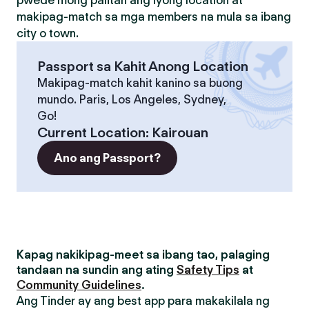
pwede mong palitan ang iyong location at
makipag-match sa mga members na mula sa ibang
city o town.
Passport sa Kahit Anong Location
Makipag-match kahit kanino sa buong
mundo. Paris, Los Angeles, Sydney,
Go!
Current Location
:
Kairouan
Ano ang Passport?
Kapag nakikipag-meet sa ibang tao, palaging
tandaan na sundin ang ating
Safety Tips
at
Community Guidelines
.
Ang Tinder ay ang best app para makakilala ng