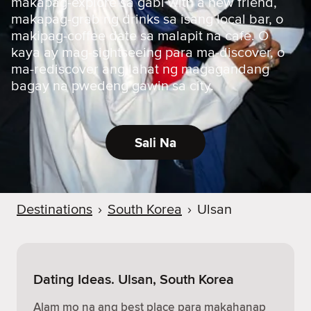
makapag-explore sa gabi with a new friend,
makapag-grab ng drinks sa isang local bar, o
makipag-coffee date sa malapit na cafe. O
kaya ay mag-sightseeing para ma-discover, o
ma-rediscover ang lahat ng magagandang
bagay na pwedeng gawin sa city.
Sali Na
Destinations
›
South Korea
›
Ulsan
Dating Ideas. Ulsan, South Korea
Alam mo na ang best place para makahanap