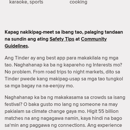
karaoke, sports
cooking
Kapag nakikipag-meet sa ibang tao, palaging tandaan
na sundin ang ating
Safety Tips
at
Community
Guidelines
.
Ang Tinder ay ang best app para makakilala ng mga
tao. Naghahanap ka ba ng kapareho ng Interests mo?
No problem. From road trips to night markets, dito sa
Tinder pwede kang makipag-usap sa mga tao tungkol
sa mga bagay na na-eenjoy mo.
Naghahanap ka ba ng makakasama sa crowds sa isang
festival? O baka gusto mo lang ng someone na may
pakialam sa climate change gaya mo. Higit 55 billion
matches na ang nagagawa namin, kaya hindi na bago
sa'min ang paggawa ng connections. Ang experience