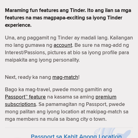
Maraming fun features ang Tinder. Ito ang ilan sa mga
features na mas magpapa-exciting sa iyong Tinder
experience.
Una, ang paggamit ng Tinder ay madali lang. Kailangan
mo lang gumawa ng
account
. Be sure na mag-add ng
Interest/Passions, pictures at bio sa iyong profile para
maipakita ang iyong personality.
Next, ready ka nang
mag-match
!
Bago ka mag-travel, pwede mong gamitin ang
Passport™ feature
na kasama sa aming
premium
subscriptions
. Sa pamamagitan ng Passport, pwede
mong palitan ang iyong location at makipag-match sa
mga members na mula sa ibang city o town.
Passport sa Kahit Anong Location