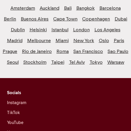
Amsterdam
Auckland
Bali
Bangkok
Barcelona
Berlin
Buenos Aires
Cape Town
Copenhagen
Dubai
Dublin
Helsinki
Istanbul
London
Los Angeles
Madrid
Melbourne
Miami
New York
Oslo
Paris
Prague
Rio de Janeiro
Roma
San Francisco
Sao Paulo
Seoul
Stockholm
Taipei
Tel Aviv
Tokyo
Warsaw
Socials
Instagram
TikTok
YouTube