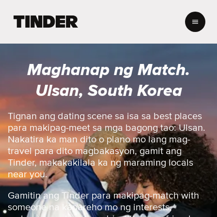
T
i
n
d
e
Maghanap ng Match.
r
H
Ulsan, South Korea
o
m
e
Tignan ang dating scene sa isa sa best places
para makipag-meet sa mga bagong tao: Ulsan.
Nakatira ka man dito o plano mo lang mag-
travel para dito magbakasyon, gamit ang
Tinder, makakakilala ka ng maraming locals
near you.
Gamitin ang Tinder para makipag-match with
someone na kapareho mo ng interests,