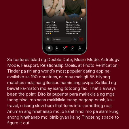
Sa features tulad ng Double Date, Music Mode, Astrology
Mode, Passport, Relationship Goals, at Photo Verification,
Tinder pa rin ang world's most popular dating app na
available sa 190 countries, na may mahigit 55 bilyong
matches mula nang ilunsad namin ang swipe. Sa likod ng
bawat ka-match mo ay isang totoong tao. That's always
been the point. Dito ka pupunta para makakilala ng mga
taong hindi mo sana makikilala: isang bagong crush, ka-
travel, o isang slow burn that turns into something real.
Anuman ang hinahanap mo, o kahit hindi mo pa alam kung
anong hinahanap mo, binibigyan ka ng Tinder ng space to
figure it out.