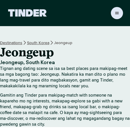
T
i
n
d
e
Destinations
South Korea
Jeongeup
r
Jeongeup
H
o
m
Jeongeup, South Korea
e
Tignan ang dating scene sa isa sa best places para makipag-meet
sa mga bagong tao: Jeongeup. Nakatira ka man dito o plano mo
lang mag-travel para dito magbakasyon, gamit ang Tinder,
makakakilala ka ng maraming locals near you.
Gamitin ang Tinder para makipag-match with someone na
kapareho mo ng interests, makapag-explore sa gabi with a new
friend, makapag-grab ng drinks sa isang local bar, o makipag-
coffee date sa malapit na cafe. O kaya ay mag-sightseeing para
ma-discover, o ma-rediscover ang lahat ng magagandang bagay na
pwedeng gawin sa city.