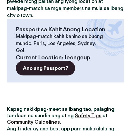
pwede mong palitan ang iyong location at
makipag-match sa mga members na mula sa ibang
city o town.
Passport sa Kahit Anong Location
Makipag-match kahit kanino sa buong
mundo. Paris, Los Angeles, Sydney,
Go!
Current Location
:
Jeongeup
Ano ang Passport?
Kapag nakikipag-meet sa ibang tao, palaging
tandaan na sundin ang ating
Safety Tips
at
Community Guidelines
.
Ang Tinder ay ang best app para makakilala ng