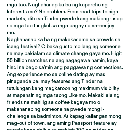
mga tao. Naghahanap ka ba ng kapareho ng
Interests mo? No problem. From road trips to night
markets, dito sa Tinder pwede kang makipag-usap
sa mga tao tungkol sa mga bagay na na-eenjoy
mo.
Naghahanap ka ba ng makakasama sa crowds sa
isang festival? O baka gusto mo lang ng someone
na may pakialam sa climate change gaya mo. Higit
55 billion matches na ang nagagawa namin, kaya
hindi na bago sa'min ang paggawa ng connections.
Ang experience mo sa online dating ay mas
pinaganda pa: may features ang Tinder na
tutulungan kang magkaroon ng maximum visibility
at mapansin ng mga taong Like mo. Makakilala ng
friends na mahilig sa coffee kagaya mo o
makahanap ng someone na pwede mong i-
challenge sa badminton. At kapag kailangan mong
mag-out of town, ang aming Passport feature ay