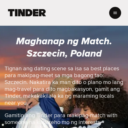
T
i
n
d
e
Maghanap ng Match.
r
H
Szczecin, Poland
o
m
e
Tignan ang dating scene sa isa sa best places
para makipag-meet sa mga bagong tao:
Szczecin. Nakatira ka man dito o plano mo lang
mag-travel para dito magbakasyon, gamit ang
Tinder, makakakilala ka ng maraming locals
near you.
Gamitin ang Tinder para makipag-match with
someone na kapareho mo ng interests,