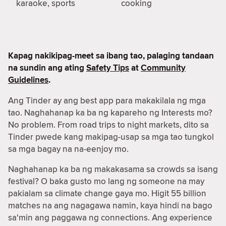
karaoke, sports
cooking
Kapag nakikipag-meet sa ibang tao, palaging tandaan
na sundin ang ating
Safety Tips
at
Community
Guidelines
.
Ang Tinder ay ang best app para makakilala ng mga
tao. Naghahanap ka ba ng kapareho ng Interests mo?
No problem. From road trips to night markets, dito sa
Tinder pwede kang makipag-usap sa mga tao tungkol
sa mga bagay na na-eenjoy mo.
Naghahanap ka ba ng makakasama sa crowds sa isang
festival? O baka gusto mo lang ng someone na may
pakialam sa climate change gaya mo. Higit 55 billion
matches na ang nagagawa namin, kaya hindi na bago
sa'min ang paggawa ng connections. Ang experience