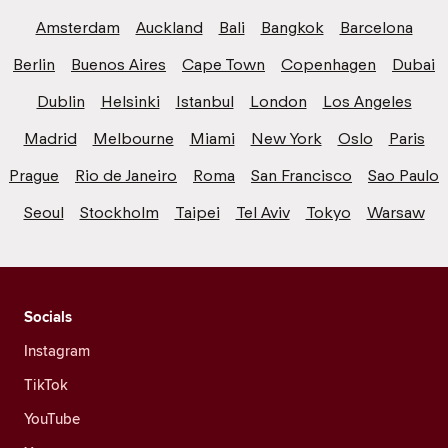
Amsterdam
Auckland
Bali
Bangkok
Barcelona
Berlin
Buenos Aires
Cape Town
Copenhagen
Dubai
Dublin
Helsinki
Istanbul
London
Los Angeles
Madrid
Melbourne
Miami
New York
Oslo
Paris
Prague
Rio de Janeiro
Roma
San Francisco
Sao Paulo
Seoul
Stockholm
Taipei
Tel Aviv
Tokyo
Warsaw
Socials
Instagram
TikTok
YouTube