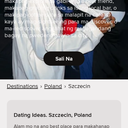
makapag-explore sa gabi with a new friend,
makapag-grab ng drinks sa isang local bar, o
makipag-coffee date sa malapit na cafe. O
kaya ay mag-sightseeing para ma-discover, o
ma-rediscover ang lahat ng magagandang
bagay na pwedeng gawin sa city.
Sali Na
Destinations
›
Poland
›
Szczecin
Dating Ideas. Szczecin, Poland
Alam mo na ang best place para makahanap