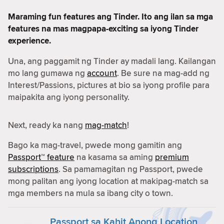
Maraming fun features ang Tinder. Ito ang ilan sa mga
features na mas magpapa-exciting sa iyong Tinder
experience.
Una, ang paggamit ng Tinder ay madali lang. Kailangan
mo lang gumawa ng
account
. Be sure na mag-add ng
Interest/Passions, pictures at bio sa iyong profile para
maipakita ang iyong personality.
Next, ready ka nang
mag-match
!
Bago ka mag-travel, pwede mong gamitin ang
Passport™ feature
na kasama sa aming
premium
subscriptions
. Sa pamamagitan ng Passport, pwede
mong palitan ang iyong location at makipag-match sa
mga members na mula sa ibang city o town.
Passport sa Kahit Anong Location