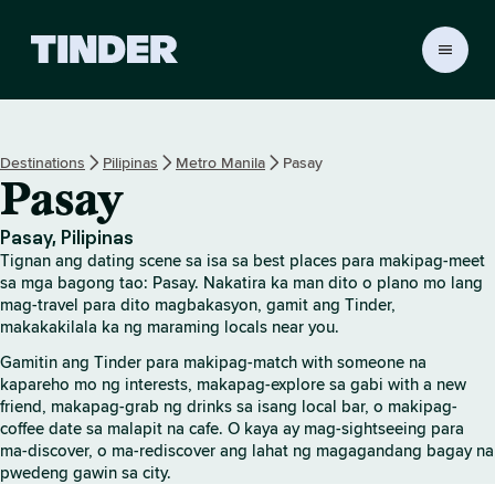
T
i
n
d
e
Destinations
Pilipinas
Metro Manila
Pasay
r
Pasay
H
o
m
Pasay, Pilipinas
e
Tignan ang dating scene sa isa sa best places para makipag-meet
sa mga bagong tao: Pasay. Nakatira ka man dito o plano mo lang
mag-travel para dito magbakasyon, gamit ang Tinder,
makakakilala ka ng maraming locals near you.
Gamitin ang Tinder para makipag-match with someone na
kapareho mo ng interests, makapag-explore sa gabi with a new
friend, makapag-grab ng drinks sa isang local bar, o makipag-
coffee date sa malapit na cafe. O kaya ay mag-sightseeing para
ma-discover, o ma-rediscover ang lahat ng magagandang bagay na
pwedeng gawin sa city.