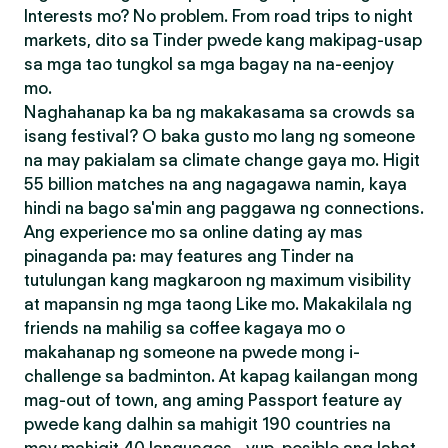
Interests mo? No problem. From road trips to night
markets, dito sa Tinder pwede kang makipag-usap
sa mga tao tungkol sa mga bagay na na-eenjoy
mo.
Naghahanap ka ba ng makakasama sa crowds sa
isang festival? O baka gusto mo lang ng someone
na may pakialam sa climate change gaya mo. Higit
55 billion matches na ang nagagawa namin, kaya
hindi na bago sa'min ang paggawa ng connections.
Ang experience mo sa online dating ay mas
pinaganda pa: may features ang Tinder na
tutulungan kang magkaroon ng maximum visibility
at mapansin ng mga taong Like mo. Makakilala ng
friends na mahilig sa coffee kagaya mo o
makahanap ng someone na pwede mong i-
challenge sa badminton. At kapag kailangan mong
mag-out of town, ang aming Passport feature ay
pwede kang dalhin sa mahigit 190 countries na