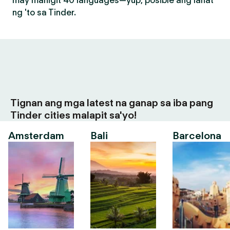
may mahigit 40 languages—yup, posible ang lahat
ng 'to sa Tinder.
Tignan ang mga latest na ganap sa iba pang
Tinder cities malapit sa'yo!
Amsterdam
Bali
Barcelona