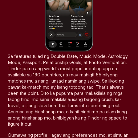
Sa features tulad ng Double Date, Music Mode, Astrology
Mode, Passport, Relationship Goals, at Photo Verification,
Tinder pa rin ang world's most popular dating app na
available sa 190 countries, na may mahigit 55 bilyong
matches mula nang ilunsad namin ang swipe. Sa likod ng
bawat ka-match mo ay isang totoong tao. That's always
been the point. Dito ka pupunta para makakilala ng mga
taong hindi mo sana makikilala: isang bagong crush, ka-
travel, o isang slow burn that turns into something real.
Anuman ang hinahanap mo, o kahit hindi mo pa alam kung
anong hinahanap mo, binibigyan ka ng Tinder ng space to
figure it out.
Gumawa ng profile, ilagay ang preferences mo, at simulan