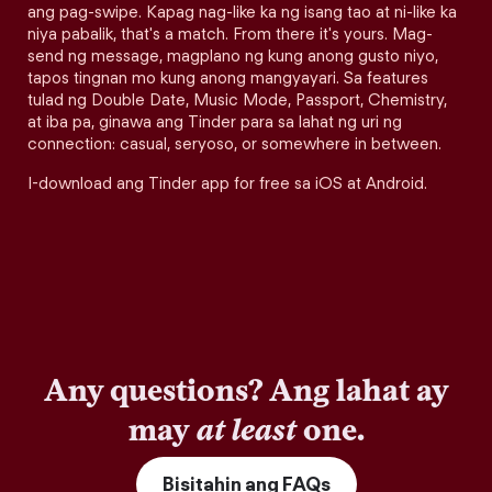
ang pag-swipe. Kapag nag-like ka ng isang tao at ni-like ka
niya pabalik, that's a match. From there it's yours. Mag-
send ng message, magplano ng kung anong gusto niyo,
tapos tingnan mo kung anong mangyayari. Sa features
tulad ng Double Date, Music Mode, Passport, Chemistry,
at iba pa, ginawa ang Tinder para sa lahat ng uri ng
connection: casual, seryoso, or somewhere in between.
I-download ang Tinder app for free sa iOS at Android.
Any questions? Ang lahat ay
may
at least
one.
Bisitahin ang FAQs