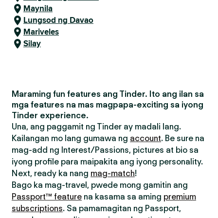
Maynila
Lungsod ng Davao
Mariveles
Silay
Maraming fun features ang Tinder. Ito ang ilan sa
mga features na mas magpapa-exciting sa iyong
Tinder experience.
Una, ang paggamit ng Tinder ay madali lang.
Kailangan mo lang gumawa ng
account
. Be sure na
mag-add ng Interest/Passions, pictures at bio sa
iyong profile para maipakita ang iyong personality.
Next, ready ka nang
mag-match
!
Bago ka mag-travel, pwede mong gamitin ang
Passport™ feature
na kasama sa aming
premium
subscriptions
. Sa pamamagitan ng Passport,