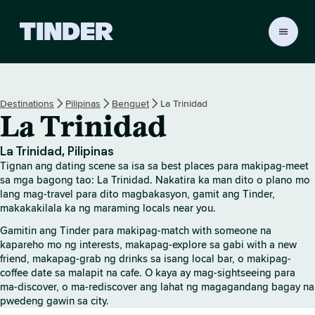
T
i
n
d
e
Destinations
Pilipinas
Benguet
La Trinidad
r
La Trinidad
H
o
m
La Trinidad, Pilipinas
e
Tignan ang dating scene sa isa sa best places para makipag-meet
sa mga bagong tao: La Trinidad. Nakatira ka man dito o plano mo
lang mag-travel para dito magbakasyon, gamit ang Tinder,
makakakilala ka ng maraming locals near you.
Gamitin ang Tinder para makipag-match with someone na
kapareho mo ng interests, makapag-explore sa gabi with a new
friend, makapag-grab ng drinks sa isang local bar, o makipag-
coffee date sa malapit na cafe. O kaya ay mag-sightseeing para
ma-discover, o ma-rediscover ang lahat ng magagandang bagay na
pwedeng gawin sa city.