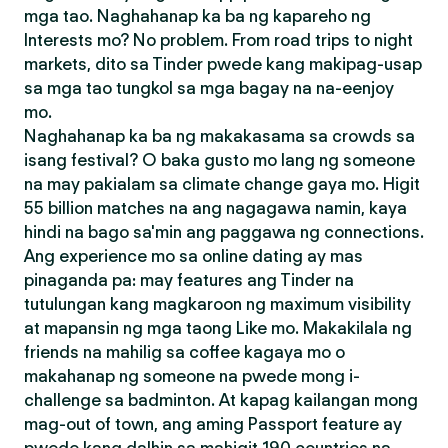
mga tao. Naghahanap ka ba ng kapareho ng
Interests mo? No problem. From road trips to night
markets, dito sa Tinder pwede kang makipag-usap
sa mga tao tungkol sa mga bagay na na-eenjoy
mo.
Naghahanap ka ba ng makakasama sa crowds sa
isang festival? O baka gusto mo lang ng someone
na may pakialam sa climate change gaya mo. Higit
55 billion matches na ang nagagawa namin, kaya
hindi na bago sa'min ang paggawa ng connections.
Ang experience mo sa online dating ay mas
pinaganda pa: may features ang Tinder na
tutulungan kang magkaroon ng maximum visibility
at mapansin ng mga taong Like mo. Makakilala ng
friends na mahilig sa coffee kagaya mo o
makahanap ng someone na pwede mong i-
challenge sa badminton. At kapag kailangan mong
mag-out of town, ang aming Passport feature ay