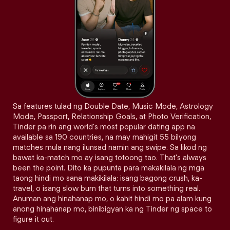
Sa features tulad ng Double Date, Music Mode, Astrology
Mode, Passport, Relationship Goals, at Photo Verification,
Tinder pa rin ang world's most popular dating app na
available sa 190 countries, na may mahigit 55 bilyong
matches mula nang ilunsad namin ang swipe. Sa likod ng
bawat ka-match mo ay isang totoong tao. That's always
been the point. Dito ka pupunta para makakilala ng mga
taong hindi mo sana makikilala: isang bagong crush, ka-
travel, o isang slow burn that turns into something real.
Anuman ang hinahanap mo, o kahit hindi mo pa alam kung
anong hinahanap mo, binibigyan ka ng Tinder ng space to
figure it out.