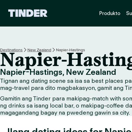
T
Produkto
Su
i
n
d
e
r
H
Destinations
New Zealand
Napier-Hastings
Napier-Hastin
o
m
e
Napier-Hastings, New Zealand
Tignan ang dating scene sa isa sa best places p
mag-travel para dito magbakasyon, gamit ang Tin
Gamitin ang Tinder para makipag-match with so
ng drinks sa isang local bar, o makipag-coffee d
magagandang bagay na pwedeng gawin sa city.
Ilang dating ideas for Napi