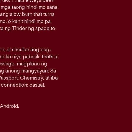
 tao. That's always been
g mga taong hindi mo sana
sang slow burn that turns
o, o kahit hindi mo pa
a ng Tinder ng space to
o, at simulan ang pag-
e ka niya pabalik, that's a
message, magplano ng
ng anong mangyayari. Sa
assport, Chemistry, at iba
 connection: casual,
 Android.