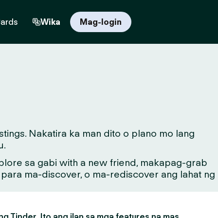
Cards
Wika
Mag-login
ings. Nakatira ka man dito o plano mo lang
u.
lore sa gabi with a new friend, makapag-grab
g para ma-discover, o ma-rediscover ang lahat ng
g Tinder. Ito ang ilan sa mga features na mas