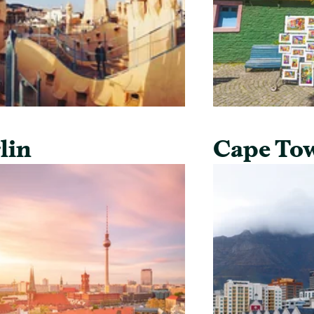
lin
Cape To