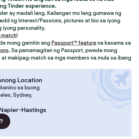
ng Tinder experience.
der ay madali lang. Kailangan mo lang gumawa ng
add ng Interest/Passions, pictures at bio sa iyong
 iyong personality.
-match
!
ede mong gamitin ang
Passport™ feature
na kasama sa
ions
. Sa pamamagitan ng Passport, pwede mong
on at makipag-match sa mga members na mula sa ibang
 Anong Location
 kanino sa buong
eles, Sydney,
Napier-Hastings
?