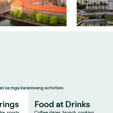
an sa mga karaniwang activities:
rings
Food at Drinks
oke, sports
Coffee dates, brunch, cooking