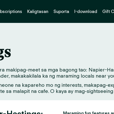
bscriptions
Kaligtasan
Suporta
I-download
Gift 
gs
ara makipag-meet sa mga bagong tao: Napier-Hast
der, makakakilala ka ng maraming locals near yo
meone na kapareho mo ng interests, makapag-exp
ate sa malapit na cafe. O kaya ay mag-sightseein
er-Hastings:
Maraming fun features an