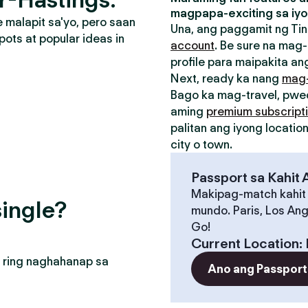
magpapa-exciting sa iyo
malapit sa'yo, pero saan
Una, ang paggamit ng Tin
pots at popular ideas in
account
. Be sure na mag-
profile para maipakita ang
Next, ready ka nang
mag
Bago ka mag-travel, pw
aming
premium subscript
palitan ang iyong locati
city o town.
Passport sa Kahit
Makipag-match kahit
ingle?
mundo. Paris, Los Ang
Go!
Current Location
:
 ring naghahanap sa
Ano ang Passport