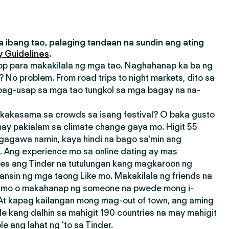
 ibang tao, palaging tandaan na sundin ang ating
 Guidelines
.
pp para makakilala ng mga tao. Naghahanap ka ba ng
 No problem. From road trips to night markets, dito sa
ag-usap sa mga tao tungkol sa mga bagay na na-
akasama sa crowds sa isang festival? O baka gusto
ay pakialam sa climate change gaya mo. Higit 55
agagawa namin, kaya hindi na bago sa'min ang
 Ang experience mo sa online dating ay mas
res ang Tinder na tutulungan kang magkaroon ng
ansin ng mga taong Like mo. Makakilala ng friends na
a mo o makahanap ng someone na pwede mong i-
 At kapag kailangan mong mag-out of town, ang aming
e kang dalhin sa mahigit 190 countries na may mahigit
 ang lahat ng 'to sa Tinder.