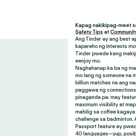
Kapag nakikipag-meet sa
Safety Tips
at
Community
Ang Tinder ay ang best a
kapareho ng Interests mo?
Tinder pwede kang makip
eenjoy mo.
Naghahanap ka ba ng mak
mo lang ng someone na m
billion matches na ang n
paggawa ng connections.
pinaganda pa: may featu
maximum visibility at map
mahilig sa coffee kagay
challenge sa badminton.
Passport feature ay pwed
40 languages—yup, posible