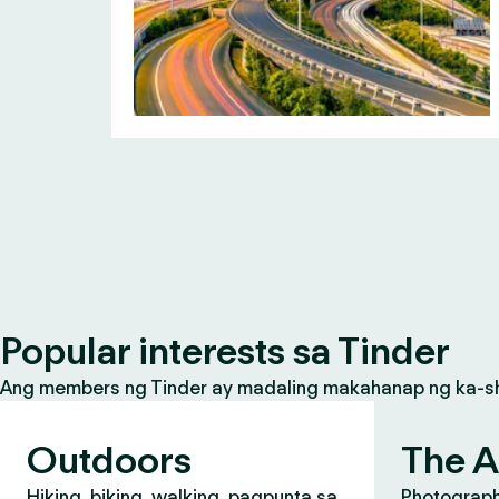
Popular interests sa Tinder
Ang members ng Tinder ay madaling makahanap ng ka-share
Outdoors
The A
Hiking, biking, walking, pagpunta sa
Photograph