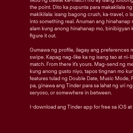
likod ng bawat ka-match mo ay isang totoong
the point. Dito ka pupunta para makakilala n
makikilala: isang bagong crush, ka-travel, o i
into something real. Anuman ang hinahanap m
alam kung anong hinahanap mo, binibigyan k
figure it out.
Gumawa ng profile, ilagay ang preferences m
swipe. Kapag nag-like ka ng isang tao at ni-lik
match. From there it's yours. Mag-send ng 
kung anong gusto niyo, tapos tingnan mo ku
features tulad ng Double Date, Music Mode, P
pa, ginawa ang Tinder para sa lahat ng uri ng
seryoso, or somewhere in between.
I-download ang Tinder app for free sa iOS at