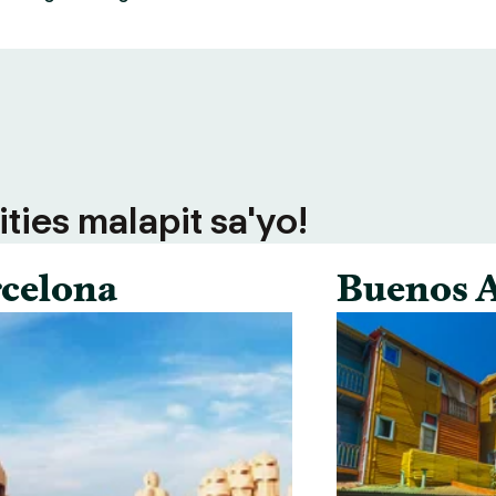
ties malapit sa'yo!
celona
Buenos A