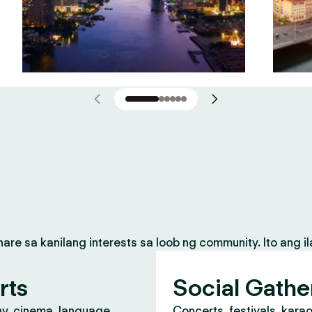
 sa kanilang interests sa loob ng community. Ito ang il
rts
Social Gathe
y, cinema, language
Concerts, festivals, kara