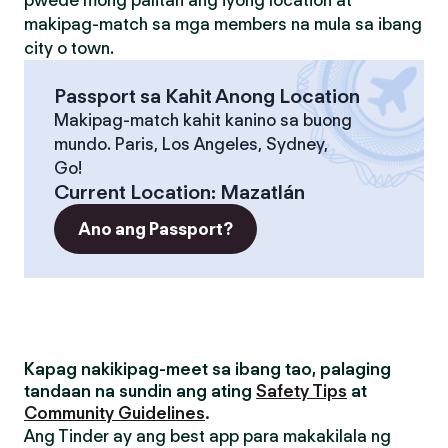
pwede mong palitan ang iyong location at
makipag-match sa mga members na mula sa ibang
city o town.
Passport sa Kahit Anong Location
Makipag-match kahit kanino sa buong
mundo. Paris, Los Angeles, Sydney,
Go!
Current Location
:
Mazatlán
Ano ang Passport?
Kapag nakikipag-meet sa ibang tao, palaging
tandaan na sundin ang ating
Safety Tips
at
Community Guidelines
.
Ang Tinder ay ang best app para makakilala ng