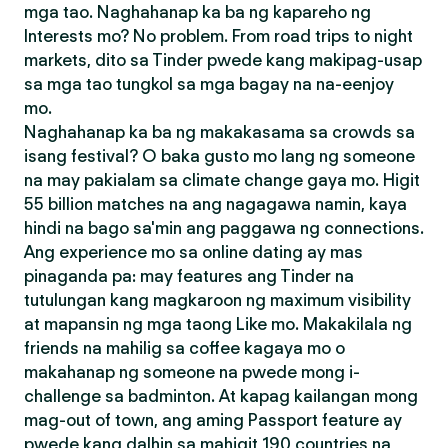
mga tao. Naghahanap ka ba ng kapareho ng
Interests mo? No problem. From road trips to night
markets, dito sa Tinder pwede kang makipag-usap
sa mga tao tungkol sa mga bagay na na-eenjoy
mo.
Naghahanap ka ba ng makakasama sa crowds sa
isang festival? O baka gusto mo lang ng someone
na may pakialam sa climate change gaya mo. Higit
55 billion matches na ang nagagawa namin, kaya
hindi na bago sa'min ang paggawa ng connections.
Ang experience mo sa online dating ay mas
pinaganda pa: may features ang Tinder na
tutulungan kang magkaroon ng maximum visibility
at mapansin ng mga taong Like mo. Makakilala ng
friends na mahilig sa coffee kagaya mo o
makahanap ng someone na pwede mong i-
challenge sa badminton. At kapag kailangan mong
mag-out of town, ang aming Passport feature ay
pwede kang dalhin sa mahigit 190 countries na