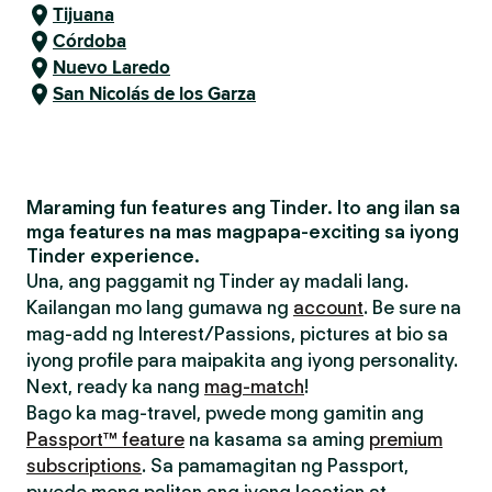
Tijuana
Córdoba
Nuevo Laredo
San Nicolás de los Garza
Maraming fun features ang Tinder. Ito ang ilan sa
mga features na mas magpapa-exciting sa iyong
Tinder experience.
Una, ang paggamit ng Tinder ay madali lang.
Kailangan mo lang gumawa ng
account
. Be sure na
mag-add ng Interest/Passions, pictures at bio sa
iyong profile para maipakita ang iyong personality.
Next, ready ka nang
mag-match
!
Bago ka mag-travel, pwede mong gamitin ang
Passport™ feature
na kasama sa aming
premium
subscriptions
. Sa pamamagitan ng Passport,