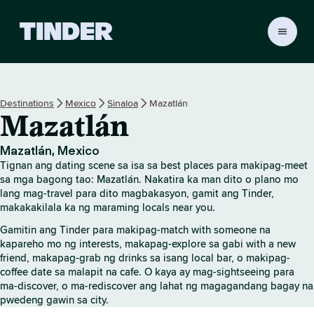
T
i
n
d
e
Destinations
Mexico
Sinaloa
Mazatlán
r
Mazatlán
H
o
m
Mazatlán, Mexico
e
Tignan ang dating scene sa isa sa best places para makipag-meet
sa mga bagong tao: Mazatlán. Nakatira ka man dito o plano mo
lang mag-travel para dito magbakasyon, gamit ang Tinder,
makakakilala ka ng maraming locals near you.
Gamitin ang Tinder para makipag-match with someone na
kapareho mo ng interests, makapag-explore sa gabi with a new
friend, makapag-grab ng drinks sa isang local bar, o makipag-
coffee date sa malapit na cafe. O kaya ay mag-sightseeing para
ma-discover, o ma-rediscover ang lahat ng magagandang bagay na
pwedeng gawin sa city.