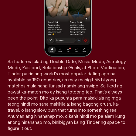
Sa features tulad ng Double Date, Music Mode, Astrology
Mode, Passport, Relationship Goals, at Photo Verification,
Tinder pa rin ang world's most popular dating app na
available sa 190 countries, na may mahigit 55 bilyong
matches mula nang ilunsad namin ang swipe. Sa likod ng
bawat ka-match mo ay isang totoong tao. That's always
been the point. Dito ka pupunta para makakilala ng mga
taong hindi mo sana makikilala: isang bagong crush, ka-
travel, o isang slow burn that turns into something real.
Anuman ang hinahanap mo, o kahit hindi mo pa alam kung
anong hinahanap mo, binibigyan ka ng Tinder ng space to
figure it out.