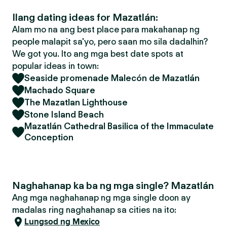
Ilang dating ideas for Mazatlán:
Alam mo na ang best place para makahanap ng
people malapit sa'yo, pero saan mo sila dadalhin?
We got you. Ito ang mga best date spots at
popular ideas in town:
Seaside promenade Malecón de Mazatlán
Machado Square
The Mazatlan Lighthouse
Stone Island Beach
Mazatlán Cathedral Basilica of the Immaculate
Conception
Naghahanap ka ba ng mga single? Mazatlán
Ang mga naghahanap ng mga single doon ay
madalas ring naghahanap sa cities na ito:
Lungsod ng Mexico