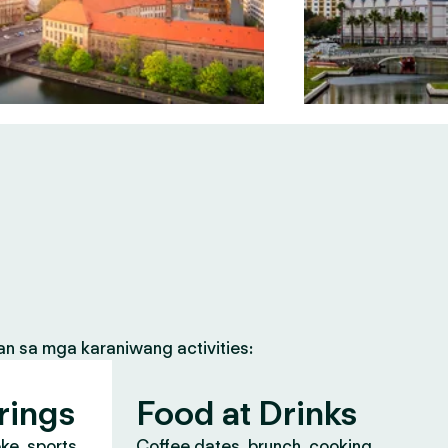
an sa mga karaniwang activities:
rings
Food at Drinks
oke, sports
Coffee dates, brunch, cooking