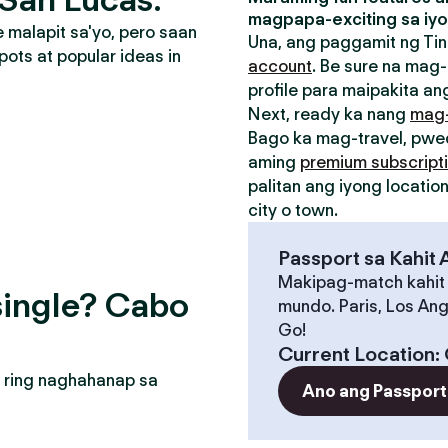
magpapa-exciting sa iyo
malapit sa'yo, pero saan
Una, ang paggamit ng Tin
pots at popular ideas in
account
. Be sure na mag-
profile para maipakita ang
Next, ready ka nang
mag
Bago ka mag-travel, pw
aming
premium subscript
palitan ang iyong locati
city o town.
Passport sa Kahit
Makipag-match kahit
single? Cabo
mundo. Paris, Los Ang
Go!
Current Location
:
 ring naghahanap sa
Ano ang Passport