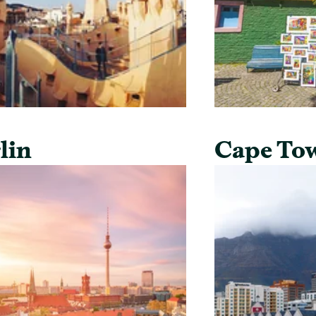
lin
Cape To