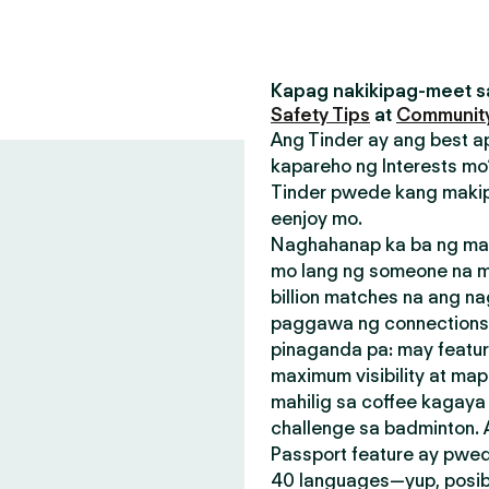
Kapag nakikipag-meet sa
Safety Tips
at
Community
Ang Tinder ay ang best a
kapareho ng Interests mo?
Tinder pwede kang makip
eenjoy mo.
Naghahanap ka ba ng mak
mo lang ng someone na m
billion matches na ang n
paggawa ng connections.
pinaganda pa: may featu
maximum visibility at map
mahilig sa coffee kagay
challenge sa badminton.
Passport feature ay pwed
40 languages—yup, posible