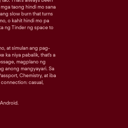
 tao. That's always been
g mga taong hindi mo sana
sang slow burn that turns
o, o kahit hindi mo pa
a ng Tinder ng space to
o, at simulan ang pag-
e ka niya pabalik, that's a
message, magplano ng
ng anong mangyayari. Sa
assport, Chemistry, at iba
 connection: casual,
 Android.