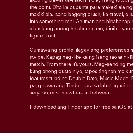
likod ng bawat ka-match mo ay isang totoong
the point. Dito ka pupunta para makakilala n
makikilala: isang bagong crush, ka-travel, o i
into something real. Anuman ang hinahanap m
alam kung anong hinahanap mo, binibigyan k
figure it out.
Gumawa ng profile, ilagay ang preferences m
swipe. Kapag nag-like ka ng isang tao at ni-lik
match. From there it's yours. Mag-send ng 
kung anong gusto niyo, tapos tingnan mo ku
features tulad ng Double Date, Music Mode, P
pa, ginawa ang Tinder para sa lahat ng uri ng
seryoso, or somewhere in between.
I-download ang Tinder app for free sa iOS at