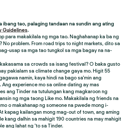
 ibang tao, palaging tandaan na sundin ang ating
 Guidelines
.
pp para makakilala ng mga tao. Naghahanap ka ba ng
 No problem. From road trips to night markets, dito sa
ag-usap sa mga tao tungkol sa mga bagay na na-
akasama sa crowds sa isang festival? O baka gusto
ay pakialam sa climate change gaya mo. Higit 55
agagawa namin, kaya hindi na bago sa'min ang
 Ang experience mo sa online dating ay mas
res ang Tinder na tutulungan kang magkaroon ng
ansin ng mga taong Like mo. Makakilala ng friends na
a mo o makahanap ng someone na pwede mong i-
 At kapag kailangan mong mag-out of town, ang aming
e kang dalhin sa mahigit 190 countries na may mahigit
 ang lahat ng 'to sa Tinder.