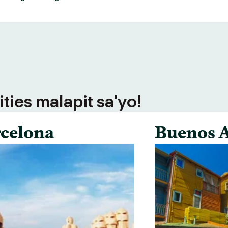
ties malapit sa'yo!
celona
Buenos A