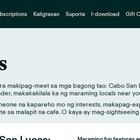
bscriptions
Kaligtasan
Suporta
I-download
Gift 
s
para makipag-meet sa mga bagong tao: Cabo San L
der, makakakilala ka ng maraming locals near yo
meone na kapareho mo ng interests, makapag-exp
ate sa malapit na cafe. O kaya ay mag-sightseein
 San Lucas:
Maraming fun features an