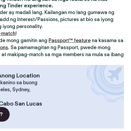
ng Tinder experience.
der ay madali lang. Kailangan mo lang gumawa ng
add ng Interest/Passions, pictures at bio sa iyong
 iyong personality.
-match
!
ede mong gamitin ang
Passport™ feature
na kasama sa
ions
. Sa pamamagitan ng Passport, pwede mong
on at makipag-match sa mga members na mula sa ibang
 Anong Location
 kanino sa buong
eles, Sydney,
Cabo San Lucas
?