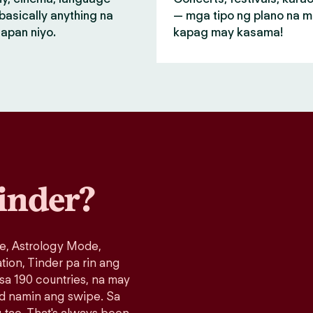
basically anything na
— mga tipo ng plano na 
apan niyo.
kapag may kasama!
inder?
e, Astrology Mode,
ation, Tinder pa rin ang
 sa 190 countries, na may
ad namin ang swipe. Sa