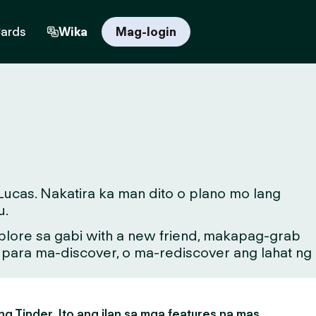
Cards
Wika
Mag-login
ucas. Nakatira ka man dito o plano mo lang
u.
lore sa gabi with a new friend, makapag-grab
g para ma-discover, o ma-rediscover ang lahat ng
g Tinder. Ito ang ilan sa mga features na mas