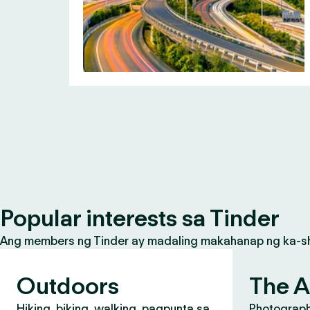
Popular interests sa Tinder
Ang members ng Tinder ay madaling makahanap ng ka-share
Outdoors
The A
Hiking, biking, walking, pagpunta sa
Photograph