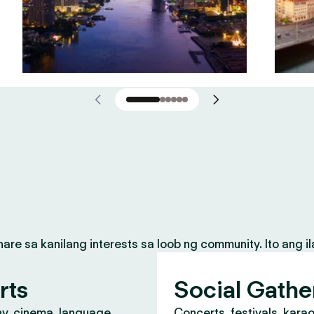
 sa kanilang interests sa loob ng community. Ito ang il
rts
Social Gathe
y, cinema, language
Concerts, festivals, kara