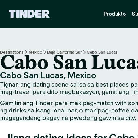
T
Produkto
Su
i
n
d
e
r
H
Destinations
Mexico
Baja California Sur
Cabo San Lucas
Cabo San Luca
o
m
e
Cabo San Lucas, Mexico
Tignan ang dating scene sa isa sa best places 
mag-travel para dito magbakasyon, gamit ang Tin
Gamitin ang Tinder para makipag-match with so
ng drinks sa isang local bar, o makipag-coffee d
magagandang bagay na pwedeng gawin sa city.
Ilang dating ideas for Cabo