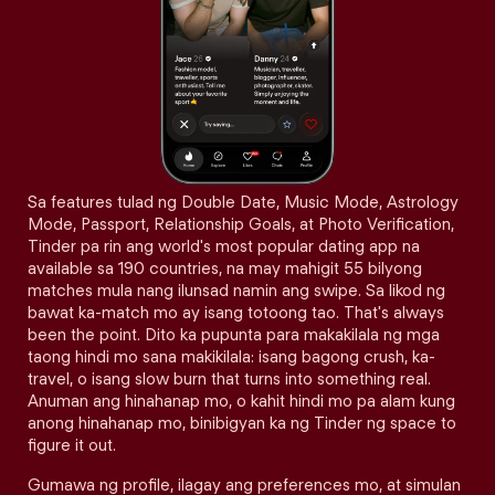
Sa features tulad ng Double Date, Music Mode, Astrology
Mode, Passport, Relationship Goals, at Photo Verification,
Tinder pa rin ang world's most popular dating app na
available sa 190 countries, na may mahigit 55 bilyong
matches mula nang ilunsad namin ang swipe. Sa likod ng
bawat ka-match mo ay isang totoong tao. That's always
been the point. Dito ka pupunta para makakilala ng mga
taong hindi mo sana makikilala: isang bagong crush, ka-
travel, o isang slow burn that turns into something real.
Anuman ang hinahanap mo, o kahit hindi mo pa alam kung
anong hinahanap mo, binibigyan ka ng Tinder ng space to
figure it out.
Gumawa ng profile, ilagay ang preferences mo, at simulan