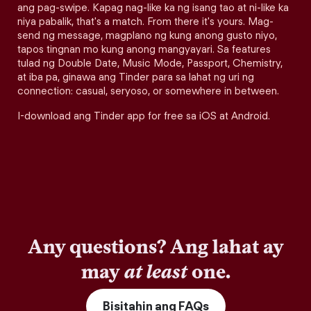
ang pag-swipe. Kapag nag-like ka ng isang tao at ni-like ka
niya pabalik, that's a match. From there it's yours. Mag-
send ng message, magplano ng kung anong gusto niyo,
tapos tingnan mo kung anong mangyayari. Sa features
tulad ng Double Date, Music Mode, Passport, Chemistry,
at iba pa, ginawa ang Tinder para sa lahat ng uri ng
connection: casual, seryoso, or somewhere in between.
I-download ang Tinder app for free sa iOS at Android.
Any questions? Ang lahat ay
may
at least
one.
Bisitahin ang FAQs