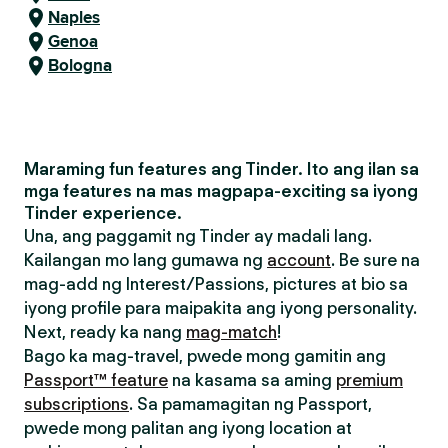
Naples
Genoa
Bologna
Maraming fun features ang Tinder. Ito ang ilan sa
mga features na mas magpapa-exciting sa iyong
Tinder experience.
Una, ang paggamit ng Tinder ay madali lang.
Kailangan mo lang gumawa ng
account
. Be sure na
mag-add ng Interest/Passions, pictures at bio sa
iyong profile para maipakita ang iyong personality.
Next, ready ka nang
mag-match
!
Bago ka mag-travel, pwede mong gamitin ang
Passport™ feature
na kasama sa aming
premium
subscriptions
. Sa pamamagitan ng Passport,
pwede mong palitan ang iyong location at