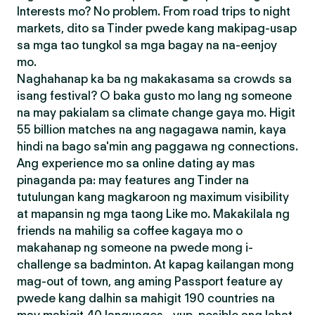
Interests mo? No problem. From road trips to night
markets, dito sa Tinder pwede kang makipag-usap
sa mga tao tungkol sa mga bagay na na-eenjoy
mo.
Naghahanap ka ba ng makakasama sa crowds sa
isang festival? O baka gusto mo lang ng someone
na may pakialam sa climate change gaya mo. Higit
55 billion matches na ang nagagawa namin, kaya
hindi na bago sa'min ang paggawa ng connections.
Ang experience mo sa online dating ay mas
pinaganda pa: may features ang Tinder na
tutulungan kang magkaroon ng maximum visibility
at mapansin ng mga taong Like mo. Makakilala ng
friends na mahilig sa coffee kagaya mo o
makahanap ng someone na pwede mong i-
challenge sa badminton. At kapag kailangan mong
mag-out of town, ang aming Passport feature ay
pwede kang dalhin sa mahigit 190 countries na