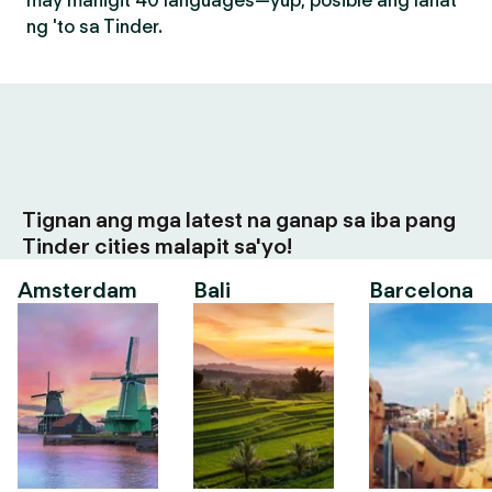
may mahigit 40 languages—yup, posible ang lahat
ng 'to sa Tinder.
Tignan ang mga latest na ganap sa iba pang
Tinder cities malapit sa'yo!
Amsterdam
Bali
Barcelona