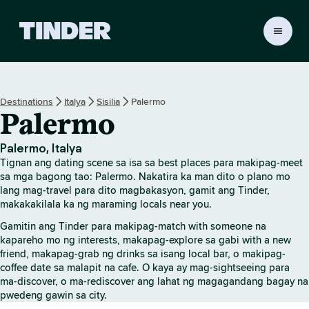
T
i
n
d
e
Destinations
Italya
Sisilia
Palermo
r
Palermo
H
o
m
Palermo, Italya
e
Tignan ang dating scene sa isa sa best places para makipag-meet
sa mga bagong tao: Palermo. Nakatira ka man dito o plano mo
lang mag-travel para dito magbakasyon, gamit ang Tinder,
makakakilala ka ng maraming locals near you.
Gamitin ang Tinder para makipag-match with someone na
kapareho mo ng interests, makapag-explore sa gabi with a new
friend, makapag-grab ng drinks sa isang local bar, o makipag-
coffee date sa malapit na cafe. O kaya ay mag-sightseeing para
ma-discover, o ma-rediscover ang lahat ng magagandang bagay na
pwedeng gawin sa city.