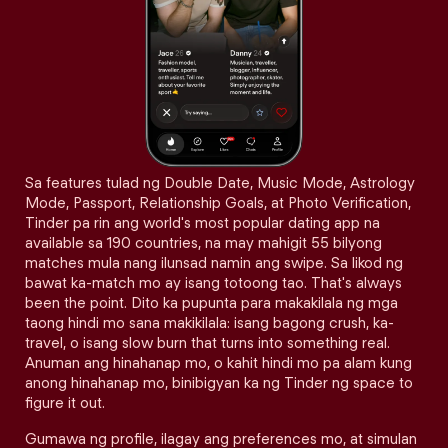
Sa features tulad ng Double Date, Music Mode, Astrology
Mode, Passport, Relationship Goals, at Photo Verification,
Tinder pa rin ang world's most popular dating app na
available sa 190 countries, na may mahigit 55 bilyong
matches mula nang ilunsad namin ang swipe. Sa likod ng
bawat ka-match mo ay isang totoong tao. That's always
been the point. Dito ka pupunta para makakilala ng mga
taong hindi mo sana makikilala: isang bagong crush, ka-
travel, o isang slow burn that turns into something real.
Anuman ang hinahanap mo, o kahit hindi mo pa alam kung
anong hinahanap mo, binibigyan ka ng Tinder ng space to
figure it out.
Gumawa ng profile, ilagay ang preferences mo, at simulan