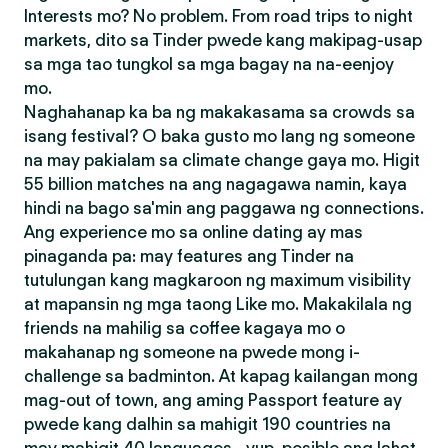
Interests mo? No problem. From road trips to night
markets, dito sa Tinder pwede kang makipag-usap
sa mga tao tungkol sa mga bagay na na-eenjoy
mo.
Naghahanap ka ba ng makakasama sa crowds sa
isang festival? O baka gusto mo lang ng someone
na may pakialam sa climate change gaya mo. Higit
55 billion matches na ang nagagawa namin, kaya
hindi na bago sa'min ang paggawa ng connections.
Ang experience mo sa online dating ay mas
pinaganda pa: may features ang Tinder na
tutulungan kang magkaroon ng maximum visibility
at mapansin ng mga taong Like mo. Makakilala ng
friends na mahilig sa coffee kagaya mo o
makahanap ng someone na pwede mong i-
challenge sa badminton. At kapag kailangan mong
mag-out of town, ang aming Passport feature ay
pwede kang dalhin sa mahigit 190 countries na