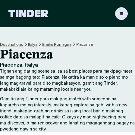
T
i
n
d
e
Destinations
Italya
Emilia-Romagna
Piacenza
r
Piacenza
H
o
m
Piacenza, Italya
e
Tignan ang dating scene sa isa sa best places para makipag-meet
sa mga bagong tao: Piacenza. Nakatira ka man dito o plano mo
lang mag-travel para dito magbakasyon, gamit ang Tinder,
makakakilala ka ng maraming locals near you.
Gamitin ang Tinder para makipag-match with someone na
kapareho mo ng interests, makapag-explore sa gabi with a new
friend, makapag-grab ng drinks sa isang local bar, o makipag-
coffee date sa malapit na cafe. O kaya ay mag-sightseeing para
ma-discover, o ma-rediscover ang lahat ng magagandang bagay na
pwedeng gawin sa city.