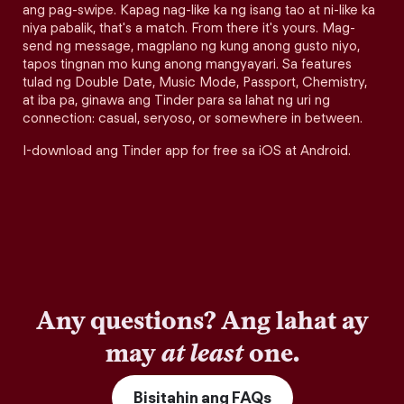
ang pag-swipe. Kapag nag-like ka ng isang tao at ni-like ka
niya pabalik, that's a match. From there it's yours. Mag-
send ng message, magplano ng kung anong gusto niyo,
tapos tingnan mo kung anong mangyayari. Sa features
tulad ng Double Date, Music Mode, Passport, Chemistry,
at iba pa, ginawa ang Tinder para sa lahat ng uri ng
connection: casual, seryoso, or somewhere in between.
I-download ang Tinder app for free sa iOS at Android.
Any questions? Ang lahat ay
may
at least
one.
Bisitahin ang FAQs