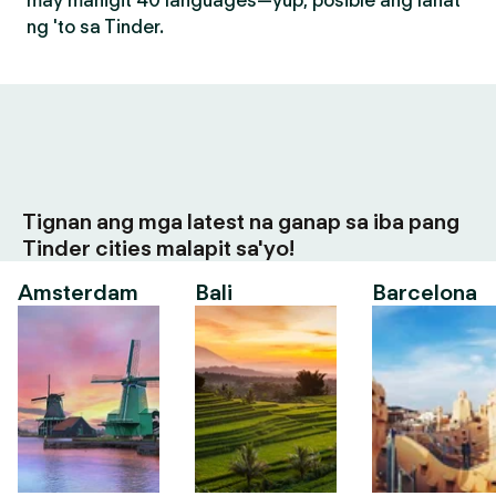
may mahigit 40 languages—yup, posible ang lahat
ng 'to sa Tinder.
Tignan ang mga latest na ganap sa iba pang
Tinder cities malapit sa'yo!
Amsterdam
Bali
Barcelona