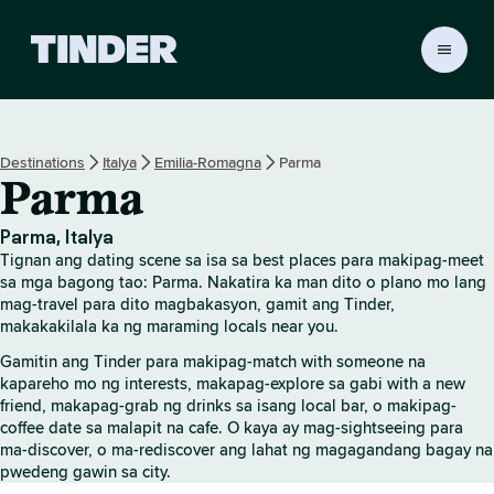
T
i
n
d
e
Destinations
Italya
Emilia-Romagna
Parma
r
Parma
H
o
m
Parma, Italya
e
Tignan ang dating scene sa isa sa best places para makipag-meet
sa mga bagong tao: Parma. Nakatira ka man dito o plano mo lang
mag-travel para dito magbakasyon, gamit ang Tinder,
makakakilala ka ng maraming locals near you.
Gamitin ang Tinder para makipag-match with someone na
kapareho mo ng interests, makapag-explore sa gabi with a new
friend, makapag-grab ng drinks sa isang local bar, o makipag-
coffee date sa malapit na cafe. O kaya ay mag-sightseeing para
ma-discover, o ma-rediscover ang lahat ng magagandang bagay na
pwedeng gawin sa city.