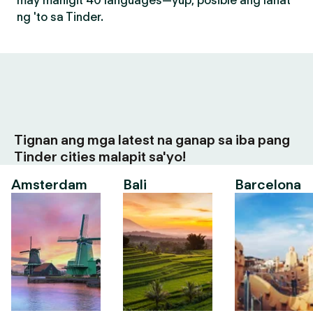
may mahigit 40 languages—yup, posible ang lahat
ng 'to sa Tinder.
Tignan ang mga latest na ganap sa iba pang
Tinder cities malapit sa'yo!
Amsterdam
Bali
Barcelona