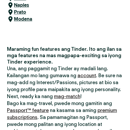
Naples
Prato
Modena
Maraming fun features ang Tinder. Ito ang ilan sa
mga features na mas magpapa-exciting sa iyong
Tinder experience.
Una, ang paggamit ng Tinder ay madali lang.
Kailangan mo lang gumawa ng
account
. Be sure na
mag-add ng Interest/Passions, pictures at bio sa
iyong profile para maipakita ang iyong personality.
Next, ready ka nang
mag-match
!
Bago ka mag-travel, pwede mong gamitin ang
Passport™ feature
na kasama sa aming
premium
subscriptions
. Sa pamamagitan ng Passport,
pwede mong palitan ang iyong location at