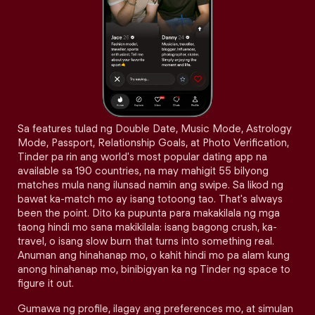
Sa features tulad ng Double Date, Music Mode, Astrology
Mode, Passport, Relationship Goals, at Photo Verification,
Tinder pa rin ang world's most popular dating app na
available sa 190 countries, na may mahigit 55 bilyong
matches mula nang ilunsad namin ang swipe. Sa likod ng
bawat ka-match mo ay isang totoong tao. That's always
been the point. Dito ka pupunta para makakilala ng mga
taong hindi mo sana makikilala: isang bagong crush, ka-
travel, o isang slow burn that turns into something real.
Anuman ang hinahanap mo, o kahit hindi mo pa alam kung
anong hinahanap mo, binibigyan ka ng Tinder ng space to
figure it out.
Gumawa ng profile, ilagay ang preferences mo, at simulan