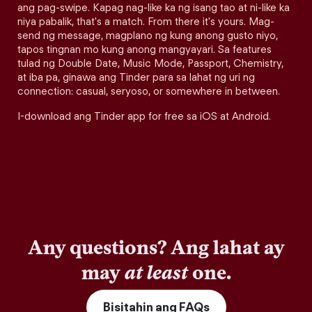
ang pag-swipe. Kapag nag-like ka ng isang tao at ni-like ka
niya pabalik, that's a match. From there it's yours. Mag-
send ng message, magplano ng kung anong gusto niyo,
tapos tingnan mo kung anong mangyayari. Sa features
tulad ng Double Date, Music Mode, Passport, Chemistry,
at iba pa, ginawa ang Tinder para sa lahat ng uri ng
connection: casual, seryoso, or somewhere in between.
I-download ang Tinder app for free sa iOS at Android.
Any questions? Ang lahat ay
may
at least
one.
Bisitahin ang FAQs