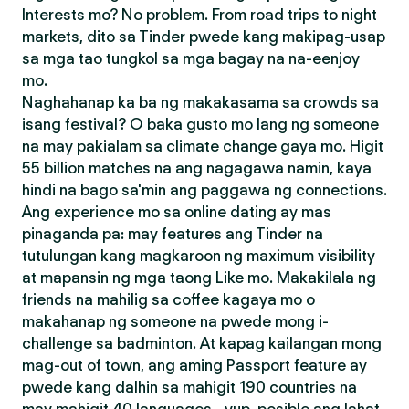
Interests mo? No problem. From road trips to night
markets, dito sa Tinder pwede kang makipag-usap
sa mga tao tungkol sa mga bagay na na-eenjoy
mo.
Naghahanap ka ba ng makakasama sa crowds sa
isang festival? O baka gusto mo lang ng someone
na may pakialam sa climate change gaya mo. Higit
55 billion matches na ang nagagawa namin, kaya
hindi na bago sa'min ang paggawa ng connections.
Ang experience mo sa online dating ay mas
pinaganda pa: may features ang Tinder na
tutulungan kang magkaroon ng maximum visibility
at mapansin ng mga taong Like mo. Makakilala ng
friends na mahilig sa coffee kagaya mo o
makahanap ng someone na pwede mong i-
challenge sa badminton. At kapag kailangan mong
mag-out of town, ang aming Passport feature ay
pwede kang dalhin sa mahigit 190 countries na