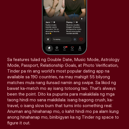
Sa features tulad ng Double Date, Music Mode, Astrology
Mode, Passport, Relationship Goals, at Photo Verification,
Tinder pa rin ang world's most popular dating app na
available sa 190 countries, na may mahigit 55 bilyong
matches mula nang ilunsad namin ang swipe. Sa likod ng
bawat ka-match mo ay isang totoong tao. That's always
been the point. Dito ka pupunta para makakilala ng mga
taong hindi mo sana makikilala: isang bagong crush, ka-
travel, o isang slow burn that turns into something real.
Anuman ang hinahanap mo, o kahit hindi mo pa alam kung
anong hinahanap mo, binibigyan ka ng Tinder ng space to
figure it out.