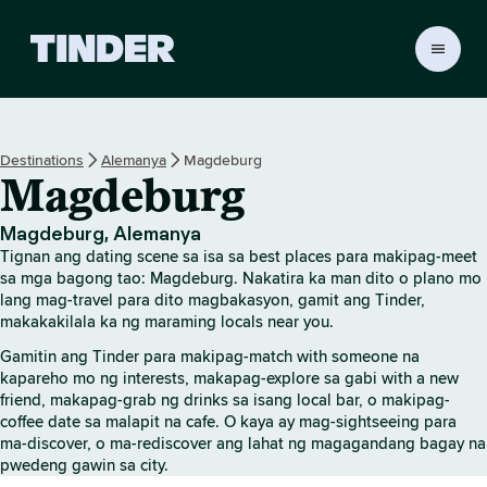
T
i
n
d
e
Destinations
Alemanya
Magdeburg
r
Magdeburg
H
o
m
Magdeburg, Alemanya
e
Tignan ang dating scene sa isa sa best places para makipag-meet
sa mga bagong tao: Magdeburg. Nakatira ka man dito o plano mo
lang mag-travel para dito magbakasyon, gamit ang Tinder,
makakakilala ka ng maraming locals near you.
Gamitin ang Tinder para makipag-match with someone na
kapareho mo ng interests, makapag-explore sa gabi with a new
friend, makapag-grab ng drinks sa isang local bar, o makipag-
coffee date sa malapit na cafe. O kaya ay mag-sightseeing para
ma-discover, o ma-rediscover ang lahat ng magagandang bagay na
pwedeng gawin sa city.