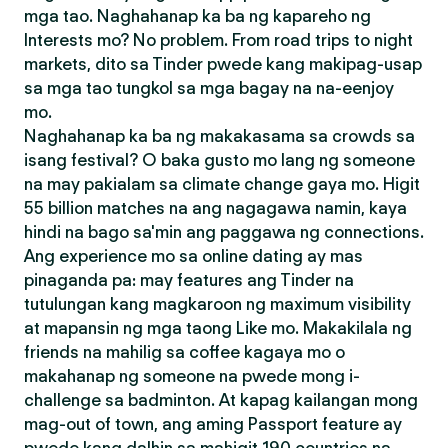
mga tao. Naghahanap ka ba ng kapareho ng
Interests mo? No problem. From road trips to night
markets, dito sa Tinder pwede kang makipag-usap
sa mga tao tungkol sa mga bagay na na-eenjoy
mo.
Naghahanap ka ba ng makakasama sa crowds sa
isang festival? O baka gusto mo lang ng someone
na may pakialam sa climate change gaya mo. Higit
55 billion matches na ang nagagawa namin, kaya
hindi na bago sa'min ang paggawa ng connections.
Ang experience mo sa online dating ay mas
pinaganda pa: may features ang Tinder na
tutulungan kang magkaroon ng maximum visibility
at mapansin ng mga taong Like mo. Makakilala ng
friends na mahilig sa coffee kagaya mo o
makahanap ng someone na pwede mong i-
challenge sa badminton. At kapag kailangan mong
mag-out of town, ang aming Passport feature ay