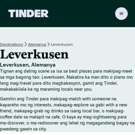
T
i
n
d
e
Destinations
Alemanya
Leverkusen
r
Leverkusen
H
o
m
Leverkusen, Alemanya
e
Tignan ang dating scene sa isa sa best places para makipag-meet
sa mga bagong tao: Leverkusen. Nakatira ka man dito o plano mo
lang mag-travel para dito magbakasyon, gamit ang Tinder,
makakakilala ka ng maraming locals near you.
Gamitin ang Tinder para makipag-match with someone na
kapareho mo ng interests, makapag-explore sa gabi with a new
friend, makapag-grab ng drinks sa isang local bar, o makipag-
coffee date sa malapit na cafe. O kaya ay mag-sightseeing para
ma-discover, o ma-rediscover ang lahat ng magagandang bagay na
pwedeng gawin sa city.