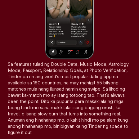
Sa features tulad ng Double Date, Music Mode, Astrology
Mode, Passport, Relationship Goals, at Photo Verification,
Tinder pa rin ang world's most popular dating app na
available sa 190 countries, na may mahigit 55 bilyong
matches mula nang ilunsad namin ang swipe. Sa likod ng
bawat ka-match mo ay isang totoong tao. That's always
been the point. Dito ka pupunta para makakilala ng mga
taong hindi mo sana makikilala: isang bagong crush, ka-
travel, o isang slow burn that turns into something real.
Anuman ang hinahanap mo, o kahit hindi mo pa alam kung
anong hinahanap mo, binibigyan ka ng Tinder ng space to
figure it out.