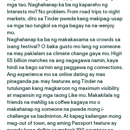
mga tao. Naghahanap ka ba ng kapareho ng
Interests mo? No problem. From road trips to night
markets, dito sa Tinder pwede kang makipag-usap
sa mga tao tungkol sa mga bagay na na-eenjoy
mo.
Naghahanap ka ba ng makakasama sa crowds sa
isang festival? O baka gusto mo lang ng someone
na may pakialam sa climate change gaya mo. Higit
55 billion matches na ang nagagawa namin, kaya
hindi na bago sa'min ang paggawa ng connections.
Ang experience mo sa online dating ay mas
pinaganda pa: may features ang Tinder na
tutulungan kang magkaroon ng maximum visibility
at mapansin ng mga taong Like mo. Makakilala ng
friends na mahilig sa coffee kagaya mo o
makahanap ng someone na pwede mong i-
challenge sa badminton. At kapag kailangan mong
mag-out of town, ang aming Passport feature ay