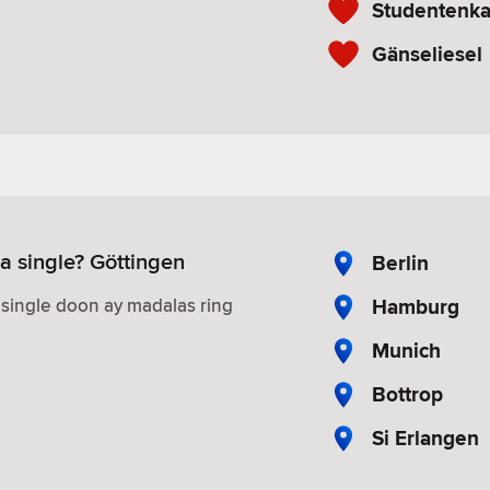
Studentenka
Gänseliesel
 single? Göttingen
Berlin
Hamburg
ingle doon ay madalas ring
Munich
Bottrop
Si Erlangen