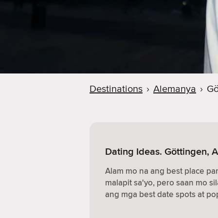
Destinations
›
Alemanya
›
Gö
Dating Ideas. Göttingen,
Alam mo na ang best place p
malapit sa'yo, pero saan mo sil
ang mga best date spots at pop