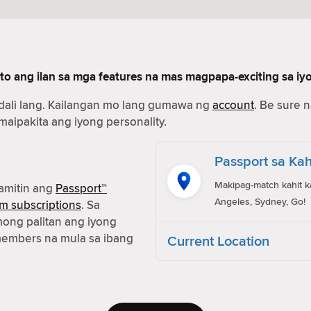
to ang ilan sa mga features na mas magpapa-exciting sa iy
dali lang. Kailangan mo lang gumawa ng
account
. Be sure 
 maipakita ang iyong personality.
Passport sa Kah
Makipag-match kahit k
amitin ang
Passport™
Angeles, Sydney, Go!
m subscriptions
. Sa
ong palitan ang iyong
members na mula sa ibang
Current Location