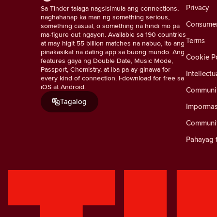
Privacy
Sa Tinder talaga nagsisimula ang connections,
naghahanap ka man ng something serious,
Consumer 
something casual, o something na hindi mo pa
ma-figure out ngayon. Available sa 190 countries
Terms
at may higit 55 billion matches na nabuo, ito ang
pinakasikat na dating app sa buong mundo. Ang
Cookie Po
features gaya ng Double Date, Music Mode,
Passport, Chemistry, at iba pa ay ginawa for
Intellectu
every kind of connection. I-download for free sa
iOS at Android.
Communit
Tagalog
Impormas
Communit
Pahayag t