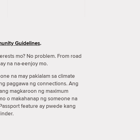
nity Guidelines
.
terests mo? No problem. From road
gay na na-eenjoy mo.
one na may pakialam sa climate
 ang paggawa ng connections. Ang
n kang magkaroon ng maximum
aya mo o makahanap ng someone na
Passport feature ay pwede kang
inder.