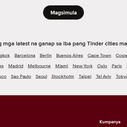
Magsimula
 mga latest na ganap sa iba pang Tinder cities mal
gkok
Barcelona
Berlin
Buenos Aires
Cape Town
Cope
es
Madrid
Melbourne
Miami
New York
Oslo
Paris
sco
Sao Paulo
Seoul
Stockholm
Taipei
Tel Aviv
Toky
Kumpanya