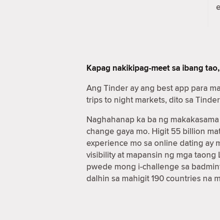
Kapag nakikipag-meet sa ibang tao,
Ang Tinder ay ang best app para m
trips to night markets, dito sa Ti
Naghahanap ka ba ng makakasama sa
change gaya mo. Higit 55 billion 
experience mo sa online dating ay
visibility at mapansin ng mga taon
pwede mong i-challenge sa badmint
dalhin sa mahigit 190 countries na 