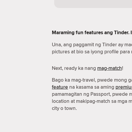
Maraming fun features ang Tinder. I
Una, ang paggamit ng Tinder ay ma
pictures at bio sa iyong profile para
Next, ready ka nang
mag-match
!
Bago ka mag-travel, pwede mong g
feature
na kasama sa aming
premiu
pamamagitan ng Passport, pwede m
location at makipag-match sa mga 
city o town.