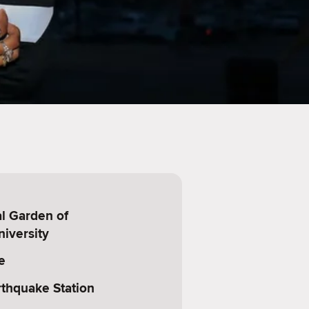
l Garden of
iversity
e
rthquake Station