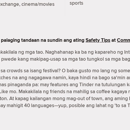
sports
exchange, cinema/movies
 palaging tandaan na sundin ang ating
Safety Tips
at
Commu
akakilala ng mga tao. Naghahanap ka ba ng kapareho ng In
nder pwede kang makipag-usap sa mga tao tungkol sa mga ba
 crowds sa isang festival? O baka gusto mo lang ng some
matches na ang nagagawa namin, kaya hindi na bago sa'min
 mas pinaganda pa: may features ang Tinder na tutulunga
g Like mo. Makakilala ng friends na mahilig sa coffee kag
on. At kapag kailangan mong mag-out of town, ang aming 
may mahigit 40 languages—yup, posible ang lahat ng 'to sa T