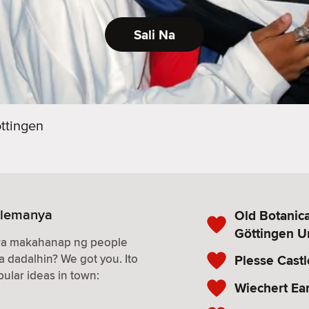
Sali Na
ttingen
 Alemanya
Old Botanica
Göttingen Un
ara makahanap ng people
a dadalhin? We got you. Ito
Plesse Castl
ular ideas in town:
Wiechert Ea