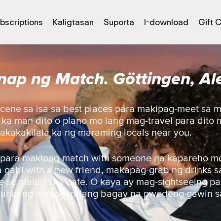
bscriptions
Kaligtasan
Suporta
I-download
Gift 
ap ng Match. Göttingen, A
scene sa isa sa best places para makipag-meet sa 
a ka man dito o plano mo lang mag-travel para dit
akakakilala ka ng maraming locals near you.
 para makipag-match with someone na kapareho mo 
gabi with a new friend, makapag-grab ng drinks sa 
 sa malapit na cafe. O kaya ay mag-sightseeing pa
lahat ng magagandang bagay na pwedeng gawin sa