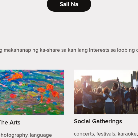
Sali Na
makahanap ng ka-share sa kanilang interests sa loob ng c
Social Gatherings
The Arts
concerts, festivals, karaoke,
photography, language