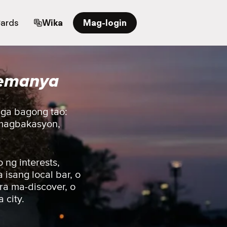
Cards
Wika
Mag-login
lemanya
mga bagong tao:
o magbakasyon,
ng interests,
isang local bar, o
ra ma-discover, o
 city.