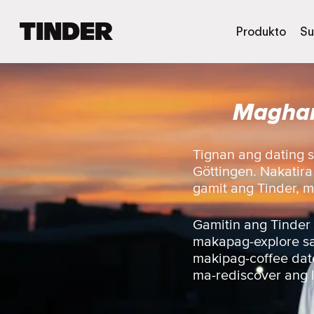
T
Produkto
Su
i
n
d
e
Maghan
r
H
o
m
Tignan ang dating 
e
Göttingen. Nakatir
gamit ang Tinder, m
Gamitin ang Tinder
makapag-explore sa 
makipag-coffee date
ma-rediscover ang 