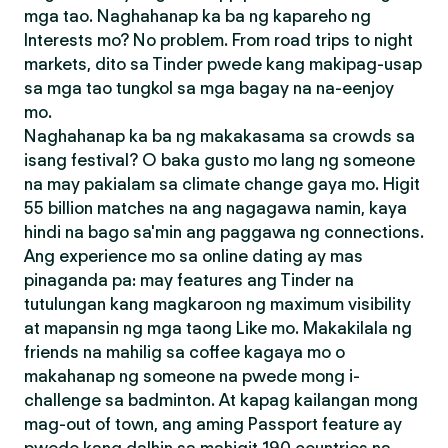
mga tao. Naghahanap ka ba ng kapareho ng
Interests mo? No problem. From road trips to night
markets, dito sa Tinder pwede kang makipag-usap
sa mga tao tungkol sa mga bagay na na-eenjoy
mo.
Naghahanap ka ba ng makakasama sa crowds sa
isang festival? O baka gusto mo lang ng someone
na may pakialam sa climate change gaya mo. Higit
55 billion matches na ang nagagawa namin, kaya
hindi na bago sa'min ang paggawa ng connections.
Ang experience mo sa online dating ay mas
pinaganda pa: may features ang Tinder na
tutulungan kang magkaroon ng maximum visibility
at mapansin ng mga taong Like mo. Makakilala ng
friends na mahilig sa coffee kagaya mo o
makahanap ng someone na pwede mong i-
challenge sa badminton. At kapag kailangan mong
mag-out of town, ang aming Passport feature ay