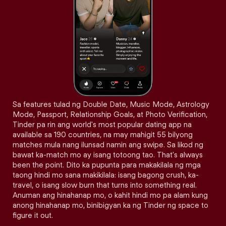
Sa features tulad ng Double Date, Music Mode, Astrology
Mode, Passport, Relationship Goals, at Photo Verification,
Tinder pa rin ang world's most popular dating app na
available sa 190 countries, na may mahigit 55 bilyong
matches mula nang ilunsad namin ang swipe. Sa likod ng
bawat ka-match mo ay isang totoong tao. That's always
been the point. Dito ka pupunta para makakilala ng mga
taong hindi mo sana makikilala: isang bagong crush, ka-
travel, o isang slow burn that turns into something real.
Anuman ang hinahanap mo, o kahit hindi mo pa alam kung
anong hinahanap mo, binibigyan ka ng Tinder ng space to
figure it out.