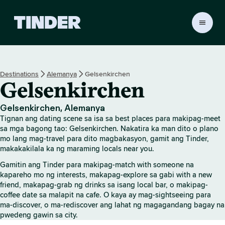
T
i
n
d
e
Destinations
Alemanya
Gelsenkirchen
r
Gelsenkirchen
H
o
m
Gelsenkirchen, Alemanya
e
Tignan ang dating scene sa isa sa best places para makipag-meet
sa mga bagong tao: Gelsenkirchen. Nakatira ka man dito o plano
mo lang mag-travel para dito magbakasyon, gamit ang Tinder,
makakakilala ka ng maraming locals near you.
Gamitin ang Tinder para makipag-match with someone na
kapareho mo ng interests, makapag-explore sa gabi with a new
friend, makapag-grab ng drinks sa isang local bar, o makipag-
coffee date sa malapit na cafe. O kaya ay mag-sightseeing para
ma-discover, o ma-rediscover ang lahat ng magagandang bagay na
pwedeng gawin sa city.