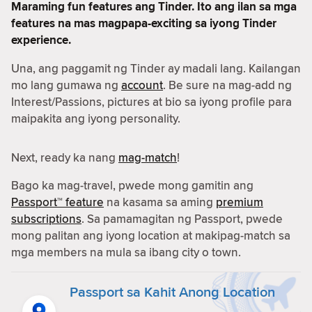
Maraming fun features ang Tinder. Ito ang ilan sa mga
features na mas magpapa-exciting sa iyong Tinder
experience.
Una, ang paggamit ng Tinder ay madali lang. Kailangan
mo lang gumawa ng
account
. Be sure na mag-add ng
Interest/Passions, pictures at bio sa iyong profile para
maipakita ang iyong personality.
Next, ready ka nang
mag-match
!
Bago ka mag-travel, pwede mong gamitin ang
Passport™ feature
na kasama sa aming
premium
subscriptions
. Sa pamamagitan ng Passport, pwede
mong palitan ang iyong location at makipag-match sa
mga members na mula sa ibang city o town.
Passport sa Kahit Anong Location