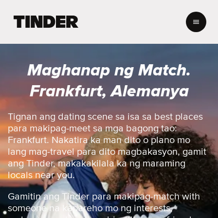
T
i
n
d
e
Maghanap ng Match.
r
H
Frankfurt, Alemanya
o
m
e
Tignan ang dating scene sa isa sa best places
para makipag-meet sa mga bagong tao:
Frankfurt. Nakatira ka man dito o plano mo
lang mag-travel para dito magbakasyon, gamit
ang Tinder, makakakilala ka ng maraming
locals near you.
Gamitin ang Tinder para makipag-match with
someone na kapareho mo ng interests,