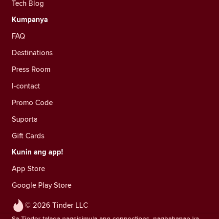
Tech Blog
Kumpanya
FAQ
Destinations
Press Room
I-contact
Promo Code
Suporta
Gift Cards
Kunin ang app!
App Store
Google Play Store
© 2026 Tinder LLC
Sa Tinder talaga nagsisimula ang connections, naghahanap ka