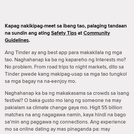
Kapag nakikipag-meet sa ibang tao, palaging tandaan
na sundin ang ating
Safety Tips
at
Community
Guidelines
.
Ang Tinder ay ang best app para makakilala ng mga
tao. Naghahanap ka ba ng kapareho ng Interests mo?
No problem. From road trips to night markets, dito sa
Tinder pwede kang makipag-usap sa mga tao tungkol
sa mga bagay na na-eenjoy mo.
Naghahanap ka ba ng makakasama sa crowds sa isang
festival? O baka gusto mo lang ng someone na may
pakialam sa climate change gaya mo. Higit 55 billion
matches na ang nagagawa namin, kaya hindi na bago
sa'min ang paggawa ng connections. Ang experience
mo sa online dating ay mas pinaganda pa: may