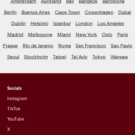
Amsterdam
Auckland
Bali
Bangkok
Barcelona
Berlin
Buenos Aires
Cape Town
Copenhagen
Dubai
Dublin
Helsinki
Istanbul
London
Los Angeles
Madrid
Melbourne
Miami
New York
Oslo
Paris
Prague
Rio de Janeiro
Roma
San Francisco
Sao Paulo
Seoul
Stockholm
Taipei
Tel Aviv
Tokyo
Warsaw
Socials
Instagram
TikTok
YouTube
X