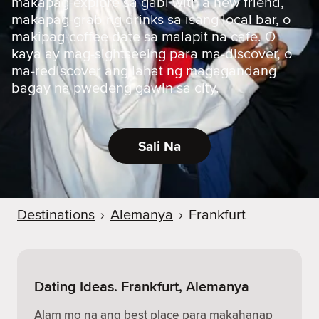
makapag-explore sa gabi with a new friend,
makapag-grab ng drinks sa isang local bar, o
makipag-coffee date sa malapit na cafe. O
kaya ay mag-sightseeing para ma-discover, o
ma-rediscover ang lahat ng magagandang
bagay na pwedeng gawin sa city.
Sali Na
Destinations
›
Alemanya
›
Frankfurt
Dating Ideas. Frankfurt, Alemanya
Alam mo na ang best place para makahanap