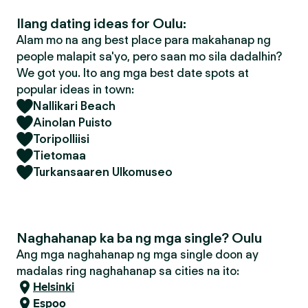
Ilang dating ideas for Oulu:
Alam mo na ang best place para makahanap ng
people malapit sa'yo, pero saan mo sila dadalhin?
We got you. Ito ang mga best date spots at
popular ideas in town:
Nallikari Beach
Ainolan Puisto
Toripolliisi
Tietomaa
Turkansaaren Ulkomuseo
Naghahanap ka ba ng mga single? Oulu
Ang mga naghahanap ng mga single doon ay
madalas ring naghahanap sa cities na ito:
Helsinki
Espoo