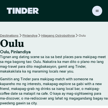
T
i
n
d
e
Destinations
Pinlandiya
Hilagang Ostrobothnia
Oulu
r
Oulu
H
o
m
Oulu, Pinlandiya
e
Tignan ang dating scene sa isa sa best places para makipag-meet
sa mga bagong tao: Oulu. Nakatira ka man dito o plano mo lang
mag-travel para dito magbakasyon, gamit ang Tinder,
makakakilala ka ng maraming locals near you.
Gamitin ang Tinder para makipag-match with someone na
kapareho mo ng interests, makapag-explore sa gabi with a new
friend, makapag-grab ng drinks sa isang local bar, o makipag-
coffee date sa malapit na cafe. O kaya ay mag-sightseeing para
ma-discover, o ma-rediscover ang lahat ng magagandang bagay na
pwedeng gawin sa city.