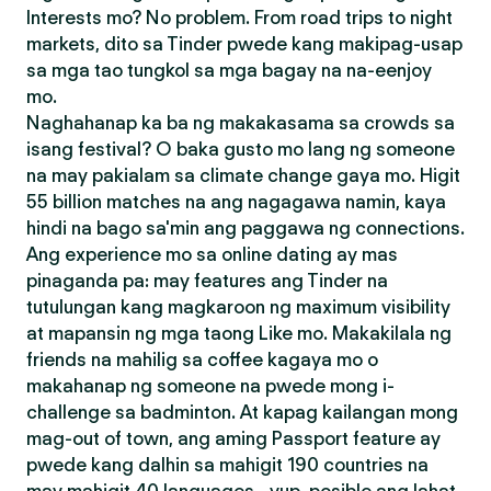
Interests mo? No problem. From road trips to night
markets, dito sa Tinder pwede kang makipag-usap
sa mga tao tungkol sa mga bagay na na-eenjoy
mo.
Naghahanap ka ba ng makakasama sa crowds sa
isang festival? O baka gusto mo lang ng someone
na may pakialam sa climate change gaya mo. Higit
55 billion matches na ang nagagawa namin, kaya
hindi na bago sa'min ang paggawa ng connections.
Ang experience mo sa online dating ay mas
pinaganda pa: may features ang Tinder na
tutulungan kang magkaroon ng maximum visibility
at mapansin ng mga taong Like mo. Makakilala ng
friends na mahilig sa coffee kagaya mo o
makahanap ng someone na pwede mong i-
challenge sa badminton. At kapag kailangan mong
mag-out of town, ang aming Passport feature ay
pwede kang dalhin sa mahigit 190 countries na