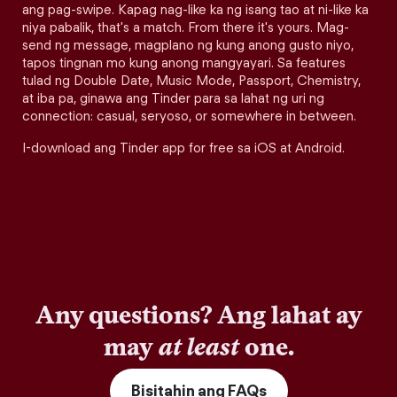
ang pag-swipe. Kapag nag-like ka ng isang tao at ni-like ka
niya pabalik, that's a match. From there it's yours. Mag-
send ng message, magplano ng kung anong gusto niyo,
tapos tingnan mo kung anong mangyayari. Sa features
tulad ng Double Date, Music Mode, Passport, Chemistry,
at iba pa, ginawa ang Tinder para sa lahat ng uri ng
connection: casual, seryoso, or somewhere in between.
I-download ang Tinder app for free sa iOS at Android.
Any questions? Ang lahat ay
may
at least
one.
Bisitahin ang FAQs