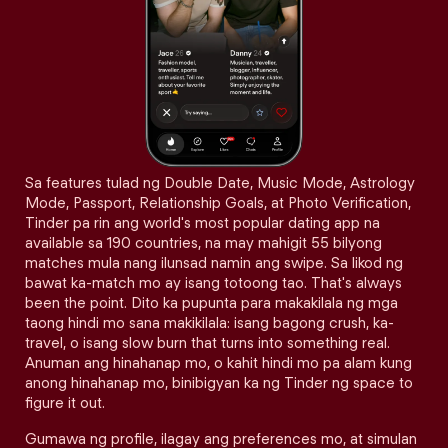
Sa features tulad ng Double Date, Music Mode, Astrology
Mode, Passport, Relationship Goals, at Photo Verification,
Tinder pa rin ang world's most popular dating app na
available sa 190 countries, na may mahigit 55 bilyong
matches mula nang ilunsad namin ang swipe. Sa likod ng
bawat ka-match mo ay isang totoong tao. That's always
been the point. Dito ka pupunta para makakilala ng mga
taong hindi mo sana makikilala: isang bagong crush, ka-
travel, o isang slow burn that turns into something real.
Anuman ang hinahanap mo, o kahit hindi mo pa alam kung
anong hinahanap mo, binibigyan ka ng Tinder ng space to
figure it out.
Gumawa ng profile, ilagay ang preferences mo, at simulan