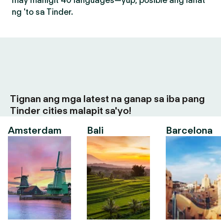
may mahigit 40 languages—yup, posible ang lahat
ng 'to sa Tinder.
Tignan ang mga latest na ganap sa iba pang
Tinder cities malapit sa'yo!
Amsterdam
Bali
Barcelona