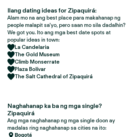
Ilang dating ideas for Zipaquirá:
Alam mo na ang best place para makahanap ng
people malapit sa'yo, pero saan mo sila dadalhin?
We got you. Ito ang mga best date spots at
popular ideas in town:
La Candelaria
The Gold Museum
Climb Monserrate
Plaza Bolívar
The Salt Cathedral of Zipaquirá
Naghahanap ka ba ng mga single?
Zipaquirá
Ang mga naghahanap ng mga single doon ay
madalas ring naghahanap sa cities na ito:
Bogotá