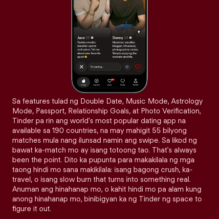
Sa features tulad ng Double Date, Music Mode, Astrology
Mode, Passport, Relationship Goals, at Photo Verification,
Tinder pa rin ang world's most popular dating app na
available sa 190 countries, na may mahigit 55 bilyong
matches mula nang ilunsad namin ang swipe. Sa likod ng
bawat ka-match mo ay isang totoong tao. That's always
been the point. Dito ka pupunta para makakilala ng mga
taong hindi mo sana makikilala: isang bagong crush, ka-
travel, o isang slow burn that turns into something real.
Anuman ang hinahanap mo, o kahit hindi mo pa alam kung
anong hinahanap mo, binibigyan ka ng Tinder ng space to
figure it out.