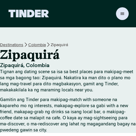
T
i
n
d
e
Destinations
Colombia
Zipaquirá
r
Zipaquirá
H
o
m
Zipaquirá, Colombia
e
Tignan ang dating scene sa isa sa best places para makipag-meet
sa mga bagong tao: Zipaquirá. Nakatira ka man dito o plano mo
lang mag-travel para dito magbakasyon, gamit ang Tinder,
makakakilala ka ng maraming locals near you.
Gamitin ang Tinder para makipag-match with someone na
kapareho mo ng interests, makapag-explore sa gabi with a new
friend, makapag-grab ng drinks sa isang local bar, o makipag-
coffee date sa malapit na cafe. O kaya ay mag-sightseeing para
ma-discover, o ma-rediscover ang lahat ng magagandang bagay na
pwedeng gawin sa city.