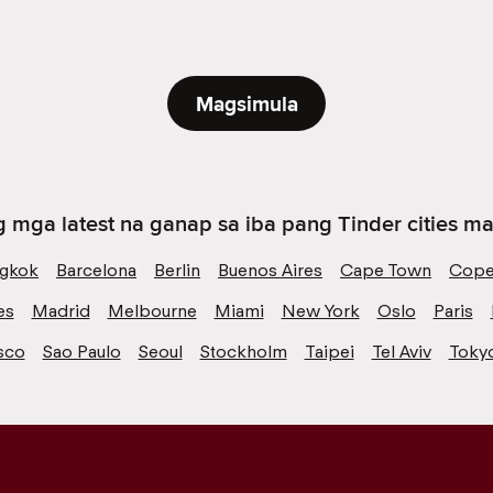
Magsimula
 mga latest na ganap sa iba pang Tinder cities mal
gkok
Barcelona
Berlin
Buenos Aires
Cape Town
Cope
es
Madrid
Melbourne
Miami
New York
Oslo
Paris
sco
Sao Paulo
Seoul
Stockholm
Taipei
Tel Aviv
Toky