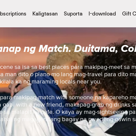
bscriptions
Kaligtasan
Suporta
I-download
Gift 
nap ng Match. Duitama, Co
scene sa isa sa best places para makipag-meet sa 
ka man dito o plano mo lang mag-travel para dito 
ilala ka ng maraming locals near you.
 para makipag-match with someone na kapareho mo 
gabi with a new friend, makapag-grab ng drinks sa 
 sa malapit na cafe. O kaya ay mag-sightseeing pa
lahat ng magagandang bagay na pwedeng gawin sa