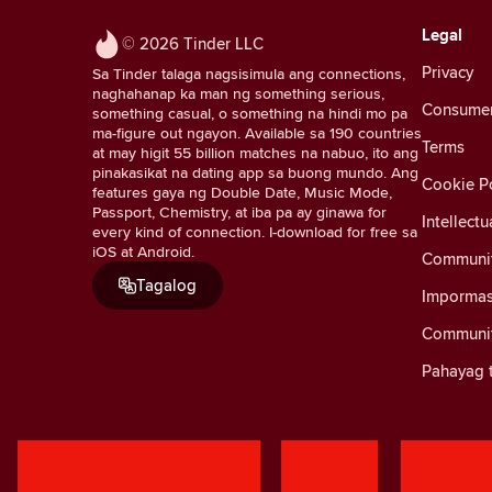
Legal
© 2026 Tinder LLC
Privacy
Sa Tinder talaga nagsisimula ang connections,
naghahanap ka man ng something serious,
Consumer 
something casual, o something na hindi mo pa
ma-figure out ngayon. Available sa 190 countries
Terms
at may higit 55 billion matches na nabuo, ito ang
pinakasikat na dating app sa buong mundo. Ang
Cookie Po
features gaya ng Double Date, Music Mode,
Passport, Chemistry, at iba pa ay ginawa for
Intellectu
every kind of connection. I-download for free sa
iOS at Android.
Communit
Tagalog
Impormas
Communit
Pahayag t