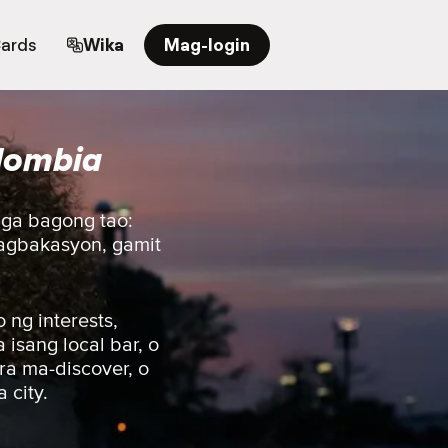
Cards
Wika
Mag-login
lombia
mga bagong tao:
magbakasyon, gamit
ng interests,
isang local bar, o
ra ma-discover, o
 city.