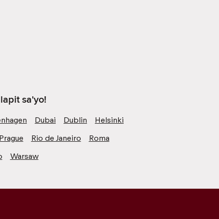
apit sa'yo!
nhagen
Dubai
Dublin
Helsinki
Prague
Rio de Janeiro
Roma
o
Warsaw