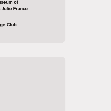
useum of
t Julio Franco
nge Club