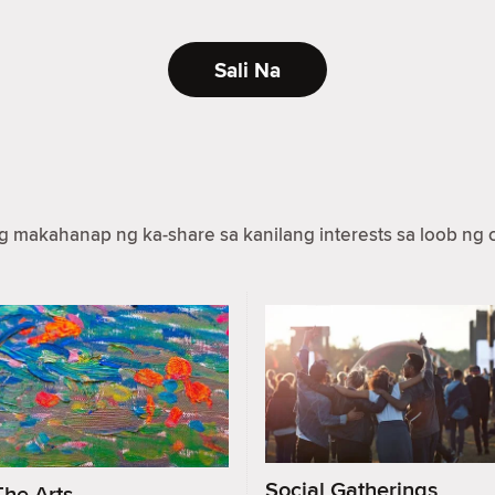
Sali Na
makahanap ng ka-share sa kanilang interests sa loob ng c
Social Gatherings
The Arts