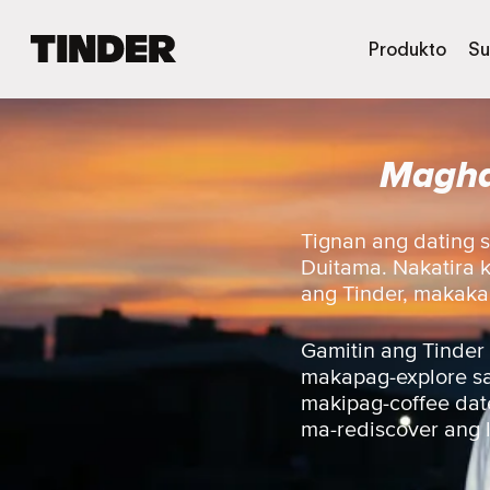
T
Produkto
Su
i
n
d
e
Magha
r
H
o
m
Tignan ang dating 
e
Duitama. Nakatira 
ang Tinder, makakak
Gamitin ang Tinder
makapag-explore sa 
makipag-coffee date
ma-rediscover ang 