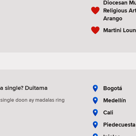
Diocesan M
Religious Ar
Arango
Martini Lou
 single? Duitama
Bogotá
Medellín
ingle doon ay madalas ring
Cali
Piedecuesta