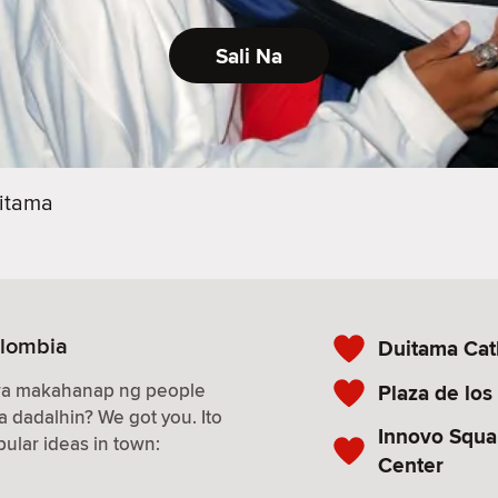
Sali Na
itama
olombia
Duitama Cat
ara makahanap ng people
Plaza de los
a dadalhin? We got you. Ito
Innovo Squa
ular ideas in town:
Center