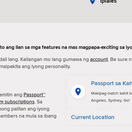
Ipiales
to ang ilan sa mga features na mas magpapa-exciting sa iy
dali lang. Kailangan mo lang gumawa ng
account
. Be sure 
 maipakita ang iyong personality.
Passport sa Kah
Makipag-match kahit k
amitin ang
Passport™
Angeles, Sydney, Go!
m subscriptions
. Sa
ong palitan ang iyong
members na mula sa ibang
Current Location