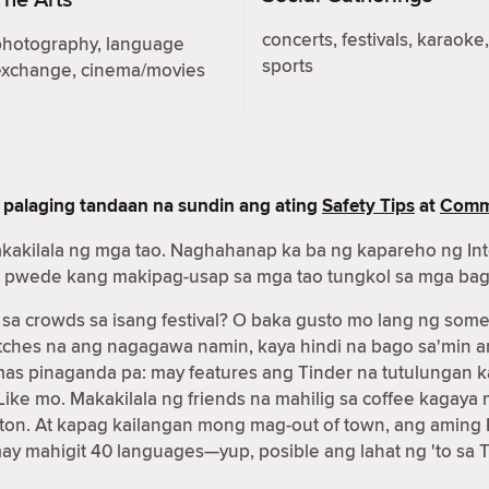
concerts, festivals, karaoke,
photography, language
sports
exchange, cinema/movies
 palaging tandaan na sundin ang ating
Safety Tips
at
Commu
akakilala ng mga tao. Naghahanap ka ba ng kapareho ng In
nder pwede kang makipag-usap sa mga tao tungkol sa mga ba
 crowds sa isang festival? O baka gusto mo lang ng some
matches na ang nagagawa namin, kaya hindi na bago sa'min
 mas pinaganda pa: may features ang Tinder na tutulunga
g Like mo. Makakilala ng friends na mahilig sa coffee kag
on. At kapag kailangan mong mag-out of town, ang aming 
may mahigit 40 languages—yup, posible ang lahat ng 'to sa T