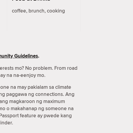
coffee, brunch, cooking
nity Guidelines
.
terests mo? No problem. From road
gay na na-eenjoy mo.
one na may pakialam sa climate
 ang paggawa ng connections. Ang
n kang magkaroon ng maximum
aya mo o makahanap ng someone na
Passport feature ay pwede kang
inder.