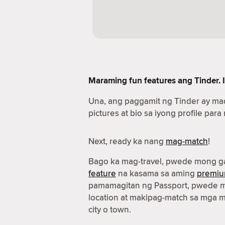
Maraming fun features ang Tinder. I
Una, ang paggamit ng Tinder ay ma
pictures at bio sa iyong profile para
Next, ready ka nang
mag-match
!
Bago ka mag-travel, pwede mong g
feature
na kasama sa aming
premiu
pamamagitan ng Passport, pwede m
location at makipag-match sa mga 
city o town.