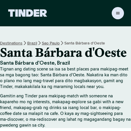
T
i
n
d
e
Destinations
Brazil
Sao Paulo
Santa Bárbara d'Oeste
r
Santa Bárbara d'Oeste
H
o
m
Santa Bárbara d'Oeste, Brazil
e
Tignan ang dating scene sa isa sa best places para makipag-meet
sa mga bagong tao: Santa Bárbara d'Oeste. Nakatira ka man dito
o plano mo lang mag-travel para dito magbakasyon, gamit ang
Tinder, makakakilala ka ng maraming locals near you.
Gamitin ang Tinder para makipag-match with someone na
kapareho mo ng interests, makapag-explore sa gabi with a new
friend, makapag-grab ng drinks sa isang local bar, o makipag-
coffee date sa malapit na cafe. O kaya ay mag-sightseeing para
ma-discover, o ma-rediscover ang lahat ng magagandang bagay na
pwedeng gawin sa city.