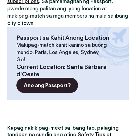
subscriptions
. Sa pamamagitan ng Passport,
pwede mong palitan ang iyong location at
makipag-match sa mga members na mula sa ibang
city o town.
Passport sa Kahit Anong Location
Makipag-match kahit kanino sa buong
mundo. Paris, Los Angeles, Sydney,
Go!
Current Location
:
Santa Bárbara
d'Oeste
Ano ang Passport?
Kapag nakikipag-meet sa ibang tao, palaging
tandaan na sundin ang ating
Safety Tips
at