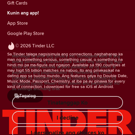
Gift Cards
Kunin ang app!
App Store
Google Play Store
© 2026 Tinder LLC
Sa Tinder talaga nagsisimula ang connections, naghahanap ka
Mahalaga sa amin ang privacy mo. Gumagamit kami at ang
man ng something serious, something casual, o something na
aming partners ng trackers para sukatin ang bilang ng mga
hindi mo pa ma-figure out ngayon. Available sa 190 countries at
bisita ng aming website at para padalhan ka ng offers at
may higit 55 billion matches na nabuo, ito ang pinakasikat na
pagbutihin ang pagpapatakbo ng marketing ng Tinder.
dating app sa buong mundo. Ang features gaya ng Double Date,
Dagdag na kaalaman tungkol sa cookies at providers na
Music Mode, Passport, Chemistry, at iba pa ay ginawa for every
ginagamit namin.
Maaari mong bawiin ang pagtanggap mo
kind of connection. I-download for free sa iOS at Android.
sa settings anumang oras.
Tagalog
Tinatanggap Ko
I decline
I-personalize ang choices ko