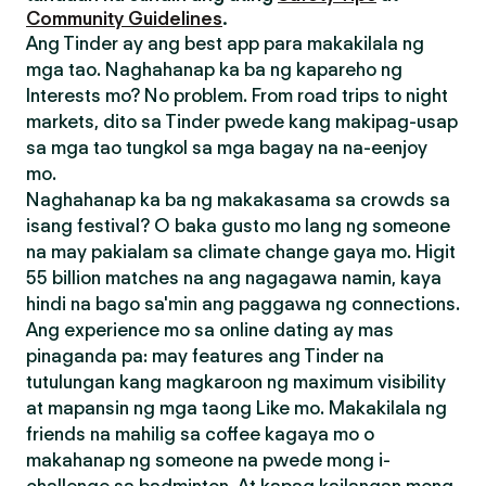
Community Guidelines
.
Ang Tinder ay ang best app para makakilala ng
mga tao. Naghahanap ka ba ng kapareho ng
Interests mo? No problem. From road trips to night
markets, dito sa Tinder pwede kang makipag-usap
sa mga tao tungkol sa mga bagay na na-eenjoy
mo.
Naghahanap ka ba ng makakasama sa crowds sa
isang festival? O baka gusto mo lang ng someone
na may pakialam sa climate change gaya mo. Higit
55 billion matches na ang nagagawa namin, kaya
hindi na bago sa'min ang paggawa ng connections.
Ang experience mo sa online dating ay mas
pinaganda pa: may features ang Tinder na
tutulungan kang magkaroon ng maximum visibility
at mapansin ng mga taong Like mo. Makakilala ng
friends na mahilig sa coffee kagaya mo o
makahanap ng someone na pwede mong i-