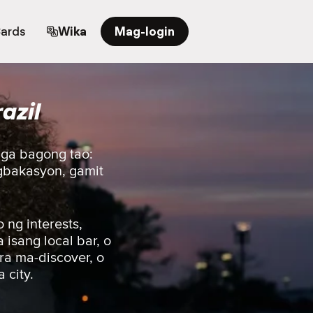
Cards
Wika
Mag-login
azil
mga bagong tao:
agbakasyon, gamit
ng interests,
isang local bar, o
ra ma-discover, o
 city.