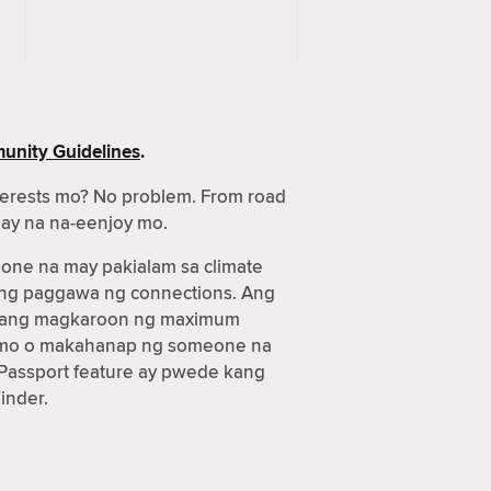
nity Guidelines
.
terests mo? No problem. From road
gay na na-eenjoy mo.
one na may pakialam sa climate
 ang paggawa ng connections. Ang
n kang magkaroon ng maximum
aya mo o makahanap ng someone na
Passport feature ay pwede kang
inder.