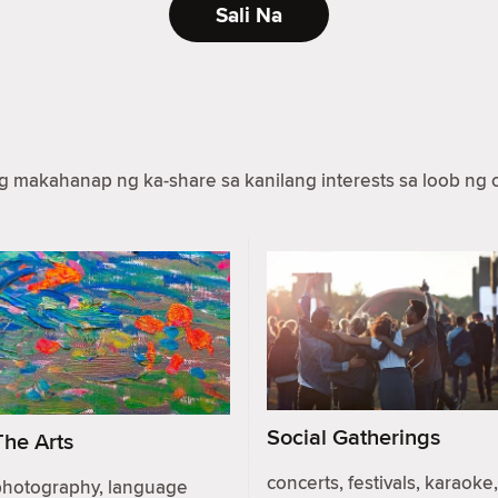
Sali Na
makahanap ng ka-share sa kanilang interests sa loob ng c
Social Gatherings
The Arts
concerts, festivals, karaoke,
photography, language