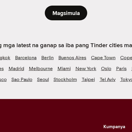
Magsimula
 mga latest na ganap sa iba pang Tinder cities mal
gkok
Barcelona
Berlin
Buenos Aires
Cape Town
Cope
es
Madrid
Melbourne
Miami
New York
Oslo
Paris
sco
Sao Paulo
Seoul
Stockholm
Taipei
Tel Aviv
Toky
Kumpanya