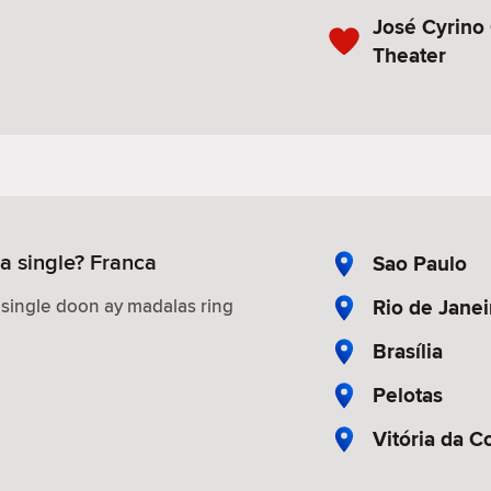
José Cyrino 
Theater
 single? Franca
Sao Paulo
Rio de Janei
ingle doon ay madalas ring
Brasília
Pelotas
Vitória da C