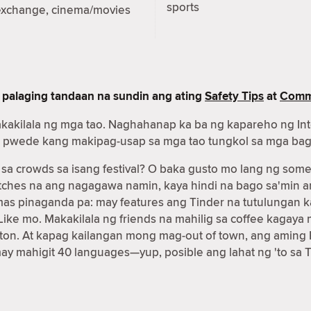
sports
exchange, cinema/movies
 palaging tandaan na sundin ang ating
Safety Tips
at
Commu
akakilala ng mga tao. Naghahanap ka ba ng kapareho ng In
nder pwede kang makipag-usap sa mga tao tungkol sa mga ba
 crowds sa isang festival? O baka gusto mo lang ng some
matches na ang nagagawa namin, kaya hindi na bago sa'min
 mas pinaganda pa: may features ang Tinder na tutulunga
g Like mo. Makakilala ng friends na mahilig sa coffee kag
on. At kapag kailangan mong mag-out of town, ang aming 
may mahigit 40 languages—yup, posible ang lahat ng 'to sa T