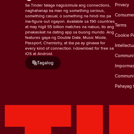
Privacy
Sa Tinder talaga nagsisimula ang connections,
naghahanap ka man ng something serious,
Consumer 
something casual, o something na hindi mo pa
ma-figure out ngayon. Available sa 190 countries
Terms
at may higit 55 billion matches na nabuo, ito ang
pinakasikat na dating app sa buong mundo. Ang
Cookie Po
features gaya ng Double Date, Music Mode,
Passport, Chemistry, at iba pa ay ginawa for
Intellectu
every kind of connection. I-download for free sa
iOS at Android.
Communit
Tagalog
Impormas
Communit
Pahayag t