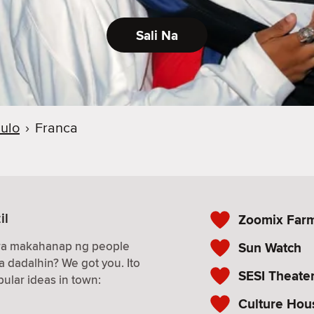
Sali Na
ulo
›
Franca
il
Zoomix Far
ara makahanap ng people
Sun Watch
a dadalhin? We got you. Ito
SESI Theate
ular ideas in town:
Culture Ho