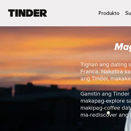
T
Produkto
Su
i
n
d
e
Mag
r
H
o
m
Tignan ang dating 
e
Franca. Nakatira k
ang Tinder, makakak
Gamitin ang Tinder
makapag-explore sa 
makipag-coffee date
ma-rediscover ang 