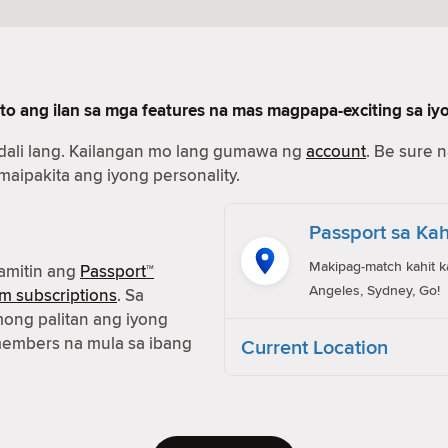
to ang ilan sa mga features na mas magpapa-exciting sa iy
dali lang. Kailangan mo lang gumawa ng
account
. Be sure 
 maipakita ang iyong personality.
Passport sa Kah
Makipag-match kahit k
amitin ang
Passport™
Angeles, Sydney, Go!
m subscriptions
. Sa
ong palitan ang iyong
members na mula sa ibang
Current Location