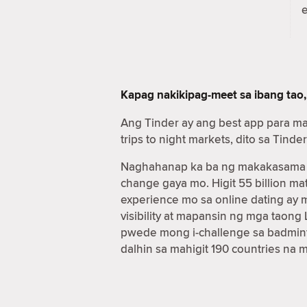
Kapag nakikipag-meet sa ibang tao,
Ang Tinder ay ang best app para m
trips to night markets, dito sa Ti
Naghahanap ka ba ng makakasama sa
change gaya mo. Higit 55 billion 
experience mo sa online dating ay
visibility at mapansin ng mga taon
pwede mong i-challenge sa badmint
dalhin sa mahigit 190 countries na 