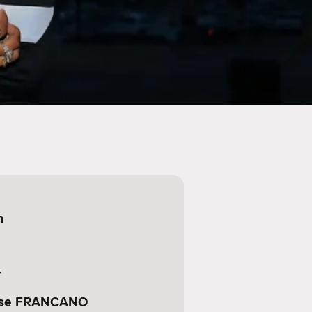
m
r
use FRANCANO