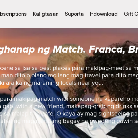
bscriptions
Kaligtasan
Suporta
I-download
Gift 
hanap ng Match. Franca, Br
scene sa isa sa best places para makipag-meet sa 
a man dito o plano mo lang mag-travel para dito m
ilala ka ng maraming locals near you.
 para makipag-match with someone na kapareho mo 
gabi with a new friend, makapag-grab ng drinks sa 
 sa malapit na cafe. O kaya ay mag-sightseeing pa
lahat ng magagandang bagay na pwedeng gawin sa