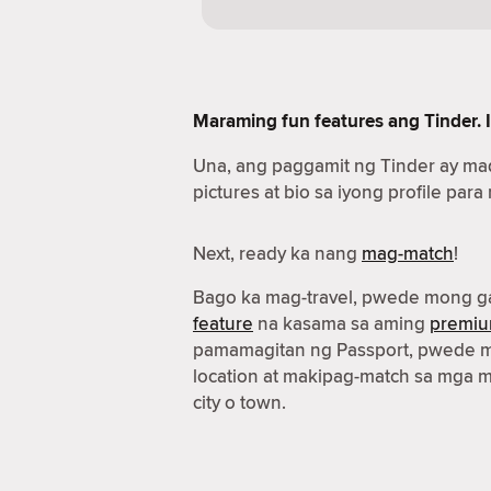
Maraming fun features ang Tinder. I
Una, ang paggamit ng Tinder ay ma
pictures at bio sa iyong profile para
Next, ready ka nang
mag-match
!
Bago ka mag-travel, pwede mong g
feature
na kasama sa aming
premiu
pamamagitan ng Passport, pwede m
location at makipag-match sa mga 
city o town.