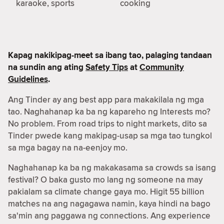
karaoke, sports
cooking
Kapag nakikipag-meet sa ibang tao, palaging tandaan
na sundin ang ating
Safety Tips
at
Community
Guidelines
.
Ang Tinder ay ang best app para makakilala ng mga
tao. Naghahanap ka ba ng kapareho ng Interests mo?
No problem. From road trips to night markets, dito sa
Tinder pwede kang makipag-usap sa mga tao tungkol
sa mga bagay na na-eenjoy mo.
Naghahanap ka ba ng makakasama sa crowds sa isang
festival? O baka gusto mo lang ng someone na may
pakialam sa climate change gaya mo. Higit 55 billion
matches na ang nagagawa namin, kaya hindi na bago
sa'min ang paggawa ng connections. Ang experience