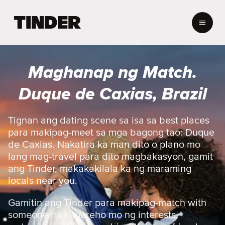
T
i
n
d
e
Maghanap ng Match.
r
H
Duque de Caxias, Brazil
o
m
e
Tignan ang dating scene sa isa sa best places
para makipag-meet sa mga bagong tao: Duque
de Caxias. Nakatira ka man dito o plano mo
lang mag-travel para dito magbakasyon, gamit
ang Tinder, makakakilala ka ng maraming
locals near you.
Gamitin ang Tinder para makipag-match with
someone na kapareho mo ng interests,