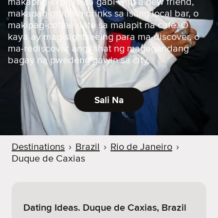
makapag-explore sa gabi with a new friend,
makapag-grab ng drinks sa isang local bar, o
makipag-coffee date sa malapit na cafe. O
kaya ay mag-sightseeing para ma-discover, o
ma-rediscover ang lahat ng magagandang
bagay na pwedeng gawin sa city.
Sali Na
Destinations
›
Brazil
›
Rio de Janeiro
›
Duque de Caxias
Dating Ideas. Duque de Caxias, Brazil