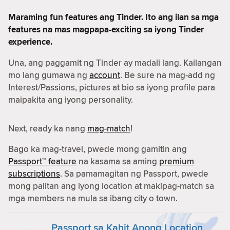
Maraming fun features ang Tinder. Ito ang ilan sa mga
features na mas magpapa-exciting sa iyong Tinder
experience.
Una, ang paggamit ng Tinder ay madali lang. Kailangan
mo lang gumawa ng
account
. Be sure na mag-add ng
Interest/Passions, pictures at bio sa iyong profile para
maipakita ang iyong personality.
Next, ready ka nang
mag-match
!
Bago ka mag-travel, pwede mong gamitin ang
Passport™ feature
na kasama sa aming
premium
subscriptions
. Sa pamamagitan ng Passport, pwede
mong palitan ang iyong location at makipag-match sa
mga members na mula sa ibang city o town.
Passport sa Kahit Anong Location