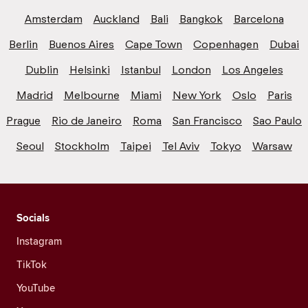
Amsterdam
Auckland
Bali
Bangkok
Barcelona
Berlin
Buenos Aires
Cape Town
Copenhagen
Dubai
Dublin
Helsinki
Istanbul
London
Los Angeles
Madrid
Melbourne
Miami
New York
Oslo
Paris
Prague
Rio de Janeiro
Roma
San Francisco
Sao Paulo
Seoul
Stockholm
Taipei
Tel Aviv
Tokyo
Warsaw
Socials
Instagram
TikTok
YouTube