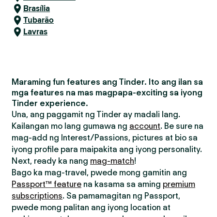
Brasília
Tubarão
Lavras
Maraming fun features ang Tinder. Ito ang ilan sa
mga features na mas magpapa-exciting sa iyong
Tinder experience.
Una, ang paggamit ng Tinder ay madali lang.
Kailangan mo lang gumawa ng
account
. Be sure na
mag-add ng Interest/Passions, pictures at bio sa
iyong profile para maipakita ang iyong personality.
Next, ready ka nang
mag-match
!
Bago ka mag-travel, pwede mong gamitin ang
Passport™ feature
na kasama sa aming
premium
subscriptions
. Sa pamamagitan ng Passport,
pwede mong palitan ang iyong location at