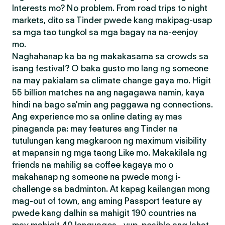
Interests mo? No problem. From road trips to night
markets, dito sa Tinder pwede kang makipag-usap
sa mga tao tungkol sa mga bagay na na-eenjoy
mo.
Naghahanap ka ba ng makakasama sa crowds sa
isang festival? O baka gusto mo lang ng someone
na may pakialam sa climate change gaya mo. Higit
55 billion matches na ang nagagawa namin, kaya
hindi na bago sa'min ang paggawa ng connections.
Ang experience mo sa online dating ay mas
pinaganda pa: may features ang Tinder na
tutulungan kang magkaroon ng maximum visibility
at mapansin ng mga taong Like mo. Makakilala ng
friends na mahilig sa coffee kagaya mo o
makahanap ng someone na pwede mong i-
challenge sa badminton. At kapag kailangan mong
mag-out of town, ang aming Passport feature ay
pwede kang dalhin sa mahigit 190 countries na