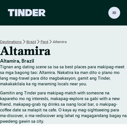
T
i
n
d
e
Destinations
Brazil
Pará
Altamira
r
Altamira
H
o
m
Altamira, Brazil
e
Tignan ang dating scene sa isa sa best places para makipag-meet
sa mga bagong tao: Altamira. Nakatira ka man dito o plano mo
lang mag-travel para dito magbakasyon, gamit ang Tinder,
makakakilala ka ng maraming locals near you.
Gamitin ang Tinder para makipag-match with someone na
kapareho mo ng interests, makapag-explore sa gabi with a new
friend, makapag-grab ng drinks sa isang local bar, o makipag-
coffee date sa malapit na cafe. O kaya ay mag-sightseeing para
ma-discover, o ma-rediscover ang lahat ng magagandang bagay na
pwedeng gawin sa city.