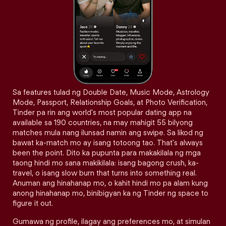
Sa features tulad ng Double Date, Music Mode, Astrology
Mode, Passport, Relationship Goals, at Photo Verification,
Tinder pa rin ang world's most popular dating app na
available sa 190 countries, na may mahigit 55 bilyong
matches mula nang ilunsad namin ang swipe. Sa likod ng
bawat ka-match mo ay isang totoong tao. That's always
been the point. Dito ka pupunta para makakilala ng mga
taong hindi mo sana makikilala: isang bagong crush, ka-
travel, o isang slow burn that turns into something real.
Anuman ang hinahanap mo, o kahit hindi mo pa alam kung
anong hinahanap mo, binibigyan ka ng Tinder ng space to
figure it out.
Gumawa ng profile, ilagay ang preferences mo, at simulan