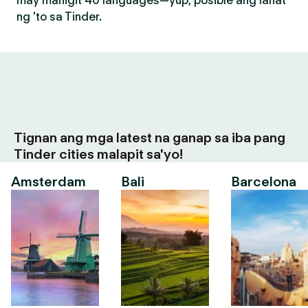
may mahigit 40 languages—yup, posible ang lahat
ng 'to sa Tinder.
Tignan ang mga latest na ganap sa iba pang
Tinder cities malapit sa'yo!
Amsterdam
Bali
Barcelona