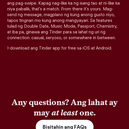
ang pag-swipe. Kapag nag-like ka ng isang tao at ni-like ka
niya pabalik, that's a match. From there it's yours. Mag-
send ng message, magplano ng kung anong gusto niyo,
tapos tingnan mo kung anong mangyayari. Sa features
tulad ng Double Date, Music Mode, Passport, Chemistry,
at iba pa, ginawa ang Tinder para sa lahat ng uri ng
connection: casual, seryoso, or somewhere in between.
I-download ang Tinder app for free sa iOS at Android.
Any questions? Ang lahat ay
may
at least
one.
Bisitahin ang FAQs